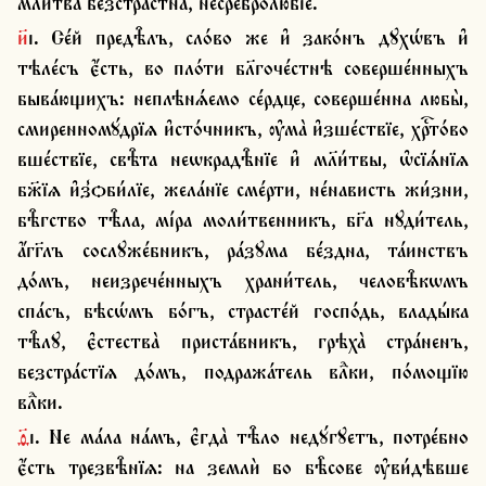
мл҃и́тва безстра́стна, несребролю́бїе.
и҃і. Се́й предѣ̑лъ, сло́во же и҆ зако́нъ дꙋхѡ́въ и҆ 
тѣле́съ є҆́сть, во пло́ти бл҃гоче́стнѣ соверше́нныхъ 
быва́ющихъ: неплѣнѧ́емо се́рдце, соверше́нна любы̀, 
смиренномꙋ́дрїѧ и҆сто́чникъ, ѹ҆ма̀ и҆зше́ствїе, хрⷭ҇то́во 
вше́ствїе, свѣ̑та неѡкрадѣ̑нїе и҆ мл҃и́твы, ѡ҆сїѧ́нїѧ 
бж҃їѧ и҆з̾ѻби́лїе, жела́нїе сме́рти, не́нависть жи́зни, 
бѣ̑гство тѣ̑ла, мі́ра моли́твенникъ, бг҃а нꙋди́тель, 
а҆́гг҃лъ сослꙋже́бникъ, ра́зꙋма бе́здна, та́инствъ 
до́мъ, неизрече́нныхъ храни́тель, человѣ̑кѡмъ 
спа́съ, бѣсѡ́мъ бо́гъ, страсте́й госпо́дь, влады́ка 
тѣ̑лꙋ, є҆стества̀ приста́вникъ, грѣха̀ стра́ненъ, 
безстра́стїѧ до́мъ, подража́тель влⷣки, по́мощїю 
влⷣки.
ѳ҃і. Не ма́ла на́мъ, є҆гда̀ тѣ̑ло недꙋ́гꙋетъ, потре́бно 
є҆́сть трезвѣ̑нїѧ: на землѝ бо бѣ̑сове ѹ҆ви́дѣвше 