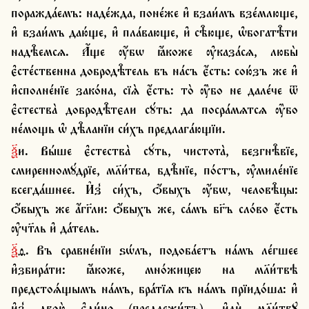
поражда́емъ: наде́жда, поне́же и҆ взаи́мъ взе́млюще, 
и҆ взаи́мъ даю́ще, и҆ пла́вающе, и҆ сѣ̑юще, ѡ҆богатѣ̑ти 
надѣ̑емсѧ. А҆́ще ѹ҆́бѡ ꙗ҆́коже ѹ҆каза́сѧ, любы̀ 
є҆сте́ственна добродѣ̑тель въ на́съ є҆́сть: сою́зъ же и҆ 
и҆сполне́нїе зако́на, сїѧ̀ є҆́сть: то̀ ѹ҆̀бо не дале́че ѿ 
є҆стества̀ добродѣ̑тєли сꙋ́ть: да посра́мѧтсѧ ѹ҆̀бо 
не́мощь ѡ҆ дѣ̑ланїи си́хъ предлага́ющїи.
ѯ҃и. Вы́ше є҆стества̀ сꙋ́ть, чистота̀, безгнѣ̑вїе, 
смиренномꙋ́дрїе, мл҃и́тва, бдѣ̑нїе, по́стъ, ѹ҆миле́нїе 
всегда́шнее. И҆з̾ си́хъ, ѻ҆́выхъ ѹ҆́бѡ, человѣ̑цы: 
ѻ҆́выхъ же а҆́гг҃ли: ѻ҆́выхъ же, са́мъ бг҃ъ сло́во є҆́сть 
ѹ҆чт҃ль и҆ да́тель.
ѯ҃ѳ. Въ сравне́нїи ѕѡ́лъ, подоба́етъ на́мъ ле́гшее 
и҆збира́ти: ꙗ҆́коже, мно́жицею на мл҃и́твѣ 
предстоѧ́щымъ на́мъ, бра́тїѧ къ на́мъ прїидо́ша: и҆ 
и҆з̾ двою̀ є҆ди́но (предлежи́тъ), и҆лѝ мл҃и́твꙋ 