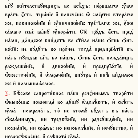
бг҃ꙋ жи́телствꙋющихъ во всѣ̑хъ: пе́рвшагѡ ѹ҆́бѡ 
вра́гъ є҆́сть, тща́нїе и҆ попече́нїе ѡ҆ сме́рти: втора́гѡ 
же, повинове́нїе и҆ ѹ҆ничиже́нїе: тре́тїѧгѡ же, є҆́же 
са́маго себѐ вы́нꙋ ѹ҆корѧ́ти. Сїѐ трꙋ́дъ є҆́сть пред̾ 
на́ми, до́ндеже вни́детъ во ст҃и́ло на́ше ѻ҆́гнь ѻ҆́нъ 
бж҃їй: не бꙋ́дꙋтъ бо про́чее тогда̀ предпрїѧ́тїй въ 
на́съ нꙋ̑жды: бг҃ъ бо на́шъ, ѻ҆́гнь є҆́сть поѧда́ющъ 
раждеже́нїе, и҆ движе́нїе, и҆ предпрїѧ́тїе, и҆ 
ѡ҆жесточе́нїе, и҆ ѡ҆мраче́нїе, внꙋ́трь и҆ внѣ̀ ви́димое 
же и҆ помышлѧ́емое.
ѳ҃. Бѣ̑сове сопроти́вное па́ки речє́ннымъ твори́ти 
ѡ҆быко́ша: повнегда́ бо дꙋ́шꙋ ѡ҆долѣ̑ютъ, и҆ свѣ̑тъ 
ѹ҆ма̀  помрача́тъ, то̀ не ктомꙋ̀ бꙋ́детъ въ на́съ 
ѻ҆каѧ́нныхъ, ни трезвѣ̑нїе, ни разсꙋжде́нїе, ни 
позна́нїе, ни сра́мъ: но непоболѣ̑нїе, и҆ нечꙋ́вство, и҆ 
неразсꙋжде́нїе, и҆ слѣпота̀ ѹ҆ма̀.