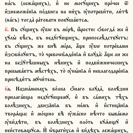
на́съ (лежа́щихъ), и҆ не могꙋ́щихъ про́чее ѿ 
и҆знеможе́нїѧ по́двига на ни́хъ ѹ҆потреби́ти, лю́тѣ 
(на́съ) тогда̀ ра́товати покꙋша́ютсѧ.
к҃. Въ сꙋ́щихъ ѹ҆́бѡ въ мі́рѣ, ꙗ҆́рости: ѻ҆вогда́ же и҆ 
хꙋлы̀ бѣ̑съ, въ недꙋ́гꙋющихъ, припослѣ̑дствꙋетъ: 
въ сꙋ́щихъ же внѣ̀ мі́ра, а҆́ще ѹ҆́бѡ потре́бами 
и҆зѻби́лꙋютъ, то̀ чревоѡб̾ѧде́нїѧ и҆ блꙋда̀: а҆́ще ли же 
на без̾ꙋтѣ̑шныхъ нѣ̑кихъ и҆ подви́жническихъ 
пребыва́ютъ мѣ̑стѣхъ, то̀ ѹ҆ны́нїѧ и҆ неблагодаре́нїѧ 
присѣди́тъ мꙋчи́тель.
к҃а. Назна́менахъ во́лка ѻ҆́наго блꙋда̀, болѣ́зни 
прилага́юща недꙋ́гꙋющемꙋ, и҆ въ са́михъ тѣ̑хъ 
болѣ̑знехъ, двиза̑нїѧ въ не́мъ и҆ и҆стица̑нїѧ 
творѧ́ща: и҆ мо́щно бѣ̀ ѹ҆жа́сно нѣ̑что быва́емо 
ѹ҆ви́дѣти, въ болѣ̑знехъ пло́ть бꙋѧ́ющꙋ и҆ 
неи́стовѧщꙋсѧ. И҆ ѡ҆брати́хсѧ и҆ ви́дѣхъ лежа́щихъ, 