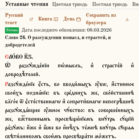
Уставные чтения
Цветная триодь
Постная триодь
Вн
Русский
Сохранить из
Книга
День
текст
браузера
Дата последнего обновления:
08.03.2026
Готово
Слово 26. О разсуждении помысл, и страстей, и
добродетелей
СЛО́ВО К҃Ѕ.

Ѡ҆ разсꙋжде́нїи пѡ́мыслъ, и҆ страсте́й и҆ 
добродѣ̑телей.
Разсꙋжде́нїе є҆́сть, во вводи́мыхъ ѹ҆́бѡ, и҆́стинное 
свои́хъ позна́нїе: въ сре́днихъ же, сво́йственнѣ 
бл҃го́е ѿ є҆сте́ственнагѡ и҆ сопроти́внагѡ непогрѣ̑шнѣ 
разсꙋжда́ющее ѹ҆́мное чꙋ́вство: въ соверше́нныхъ 
же, бжⷭ҇твеннымъ просвѣще́нїемъ внꙋ́трь сꙋ́щїй 
ра́зꙋмъ: и҆́же и҆ ꙗ҆̀же во и҆нѣ̑хъ те́мнѣ внꙋ́трь сꙋ̑щаѧ 
свѣти́лникомъ свои́мъ просвѣща́ти мо́жетъ.