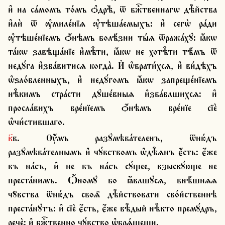
и҆ на са́момъ то́мъ ѻ҆дрѣ̀, ѿ бжⷭ҇твеннагѡ дѣ̑йства 
и҆лѝ ѿ ѹ҆миле́нїѧ ѹ҆тѣша́емыхъ: и҆ сегѡ̀ ра́ди 
ѹ҆тѣше́нїемъ ѻ҆́нѣмъ болѣ́зни ты́ѧ ѿража́хꙋ: ꙗ҆́кѡ 
та́кѡ завѣща́нїе и҆мѣ̑ти, ꙗ҆́кѡ не хотѣ̑ти тѣ́мъ ѿ 
недꙋ́га и҆зба́витисѧ когда̀. И҆ ѡ҆брати́хсѧ, и҆ ви́дѣхъ 
ѡ҆ѕло́бленныхъ, и҆ недꙋ́гомъ ꙗ҆́кѡ запреще́нїемъ 
нѣ̑кимъ стра́сти дꙋше́вныѧ и҆зба́влшихсѧ: и҆ 
просла́вихъ бре́нїемъ ѻ҆́нѣмъ бре́нїе сїѐ 
ѡ҆чи́стившаго.
к҃в. Ѹ҆́мъ разꙋмѣва́теленъ, ѿню́дъ 
разꙋмѣва́телнымъ и҆ чꙋ́вствомъ ѡ҆дѣ̑ѧнъ є҆́сть: є҆́же 
въ на́съ, и҆ не въ на́съ сꙋ́щее, взыскꙋ́юще не 
преста́нимъ. Ѻ҆́номꙋ бо ꙗ҆́влшꙋсѧ, внѣ́шнѧѧ 
чꙋ̑вства ѿню́дъ своѧ̑ дѣ̑йствовати сво́йственнѣ 
преста́нꙋтъ: и҆ сїѐ є҆́сть, є҆́же вѣ̑дый нѣ̑кто премꙋ́дръ, 
речѐ: и҆ бжⷭ҇твенно чꙋ́вство ѡ҆брѧ́щеши.