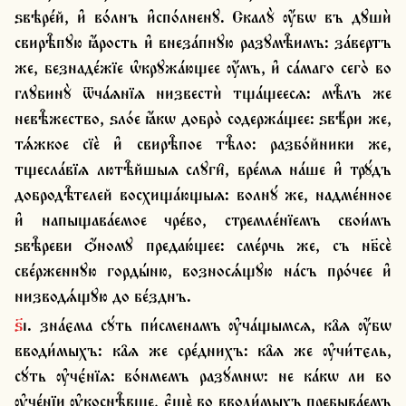
ѕвѣре́й, и҆ во́лнъ и҆спо́лненꙋ. Скалꙋ̀ ѹ҆́бѡ въ дꙋшѝ 
свирѣ̑пꙋю ꙗ҆́рость и҆ внеза́пнꙋю разꙋмѣ̑имъ: за́вертъ 
же, безнаде́жїе ѡ҆крꙋжа́ющее ѹ҆́мъ, и҆ са́маго сего̀ во 
глꙋбинꙋ̀ ѿча́ѧнїѧ низвестѝ тща́щеесѧ: мѣ̑лъ же 
невѣ̑жество, ѕло́е ꙗ҆́кѡ добро̀ содержа́щее: ѕвѣ́ри же, 
тѧ́жкое сїѐ и҆ свирѣ̑пое тѣ̑ло: разбо́йники же, 
тщесла́вїѧ лютѣ̑йшыѧ слꙋги̑, вре́мѧ на́ше и҆ трꙋ́дъ 
добродѣ̑телей восхища́ющыѧ: волнꙋ́ же, надме́нное 
и҆ напыщава́емое чре́во, стремле́нїемъ свои́мъ 
ѕвѣ̑реви ѻ҆́номꙋ предаю́щее: сме́рчь же, съ нб҃сѐ 
све́рженнꙋю горды́ню, возносѧ́щꙋю на́съ про́чее и҆ 
низводѧ́щꙋю до бе́зднъ.
ѕ҃і. зна́єма сꙋ́ть пи́сменамъ ѹ҆ча́щымсѧ, ка̑ѧ ѹ҆́бѡ 
вводи́мыхъ: ка̑ѧ же сре́днихъ: ка̑ѧ же ѹ҆чи́тєль, 
сꙋ́ть ѹ҆чє́нїѧ: во́нмемъ разꙋ́мнѡ: не ка́кѡ ли во 
ѹ҆че́нїи ѹ҆коснѣ̑вше, є҆щѐ во вводи́мыхъ пребыва́емъ 