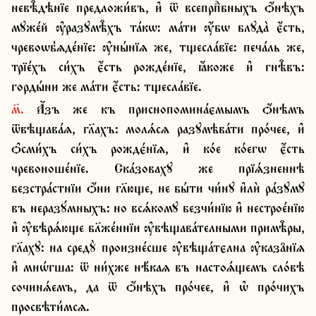
невѣ̑дѣнїе предложи́въ, и҆ ѿ всепрпⷣбныхъ ѻ҆́нѣхъ 
мꙋже́й ѹ҆разꙋмѣ̑хъ та́кѡ: ма́ти ѹ҆́бѡ блꙋда̀ є҆́сть, 
чревоѡб̾ѧде́нїе: ѹ҆ны́нїѧ же, тщесла́вїе: печа́ль же, 
трїе́хъ си́хъ є҆́сть рожде́нїе, ꙗ҆́коже и҆ гнѣ̑въ: 
горды́ни же ма́ти є҆́сть: тщесла́вїе.
м҃. А҆́зъ же къ приснопомина́ємымъ ѻ҆́нѣмъ 
ѿвѣщава́ѧ, гл҃ахъ: молѧ́сѧ разꙋмѣва́ти про́чее, и҆ 
ѻ҆сми́хъ си́хъ рождє́нїѧ, и҆ ко́е ко́егѡ є҆́сть 
чревоноше́нїе. Ска́зовахꙋ же прїѧ́зненнѣ 
безстра́стнїи ѻ҆́ни гл҃юще, не бы́ти чи́нꙋ и҆лѝ ра́зꙋмꙋ 
въ неразꙋ́мныхъ: но всѧ́комꙋ безчи́нїю и҆ нестрое́нїю 
и҆ ѹ҆вѣрѧ́юще бл҃же́ннїи ѹ҆вѣщава́телными примѣ̑ры, 
гл҃ахꙋ: на средꙋ̀ произне́сше ѹ҆вѣща́тєлна ѹ҆каза̑нїѧ 
и҆ мнѡ́гша: ѿ ни́хже нѣ́каѧ въ настоѧ́щемъ сло́вѣ 
сочинѧ́емъ, да ѿ ѻ҆́нѣхъ про́чее, и҆ ѡ҆ про́чихъ 
просвѣти́мсѧ.