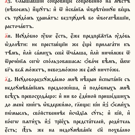
л҃з. Слы́шавшїи сокро́вище сокрове́нно на мѣ̑стѣ 
(нѣ̑коемъ) и҆́щꙋтъ: и҆ ѿ и҆ска́нїѧ ѡ҆брѣте́ннꙋю ве́щь 
съ трꙋдо́мъ хранѧ́тъ: безтрꙋ́днѣ бо ѡ҆богатѣ̑вшїи, 
расточа́ютъ.
л҃и. Неꙋдо́бно ѹ҆́бѡ є҆́сть, є҆́же предпрїѧ̑тїѧ ѹ҆до́бь 
ѡ҆долѣ̑ти: не престаю́щїи же є҆щѐ прилага́ти къ 
тѣ́мъ, и҆лѝ са́михъ себѐ ѿча́ѧша, и҆лѝ ничи́мже ѿ 
ѿрече́нїѧ сегѡ̀ спо́льзовашасѧ: ѻ҆ба́че вѣ̑мъ, ꙗ҆́кѡ 
бг҃ъ всѧ̑ мо́жетъ, невозмо́жно же є҆мꙋ̀ ничто́же.
л҃ѳ. Неꙋдоборазсꙋжда́емо мнѣ̀ нѣ̑цыи и҆спыта́нїе съ 
недоꙋмѣва́нїемъ предложи́ша, и҆ подо́бныхъ мнѣ̀ 
всѣ̑хъ превосходѧ́що: и҆ ни во є҆ди́ной прише́дшихъ 
до менѐ кни́гъ ѡ҆бдержи́мо, гл҃юще: кі́и и҆з̾ ѻ҆сми́хъ 
пѡ́мыслъ, сво́йственнѣе и҆сча̑дїѧ сꙋ́ть; и҆ кі́й, и҆ 
ко́егѡ пѧти́хъ и҆з̾ трїе́хъ предста́телей, роди́тель 
є҆́сть; А҆́зъ же на недоꙋмѣва́нїе сїѐ похва́лно 