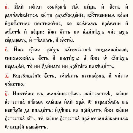
в҃. И҆лѝ не́гли собо́рнѣ сїѧ̀ ве́щь и҆ є҆́сть и҆ 
разꙋмѣва́етсѧ бы́ти разсꙋжде́нїе, бжⷭ҇твенныѧ во́ли 
и҆звѣ̑стное постиже́нїе, во всѧ́комъ вре́мени и҆ 
мѣ̑стѣ и҆ ве́щи: є҆́же є҆́сть во є҆ди́нѣхъ чи́стыхъ 
се́рдцемъ, и҆ тѣ̑ломъ, и҆ ѹ҆сты̀.
г҃. И҆́же ѹ҆́бѡ трїе́хъ бл҃гоче́стнѣ низложи́вый, 
снизложи́лъ є҆́сть и҆ пѧти́хъ: а҆ и҆́же ѡ҆ ѻ҆́нѣхъ 
нерадѧ́й, то̀ ни є҆ди́наго ни дрꙋга́го побѣди́тъ.
д҃. Разсꙋжде́нїе є҆́сть, со́вѣсть нескве́рна, и҆ чи́сто 
чꙋ́вство.
є҃. Никто́же въ мона́шестѣмъ жи́телствѣ, вы́ше 
є҆стества̀ нѣ́каѧ слы́ша и҆лѝ зрѧ̀ ѿ неразꙋ́мїѧ въ 
невѣ̑рїе да впаде́тъ: и҆дѣ̑же бо прїи́детъ и҆́же вы́ше 
є҆стества̀ бг҃ъ, то̀ вы́ше є҆стества̀ про́чее мнѡ́жайшаѧ 
ѿ веще́й быва́ютъ.