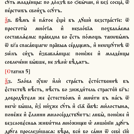
сꙋ́ть младе́нцы: по до́лзѣ бо ѻ҆бы́чаи, и҆ без̾ сосца̀, ѿ 
пе́рстѡвъ свои́хъ ссꙋ́тъ.
ѯ҃ѕ. Вѣ̑мъ и҆ пѧ́тое є҆щѐ въ дꙋшѝ безстра́стїе: ѿ 
простоты̀ мно́гїѧ и҆ неѕло́бїѧ похвалѧ́ема 
составлѧ́єма: пра́ведна бо є҆́сть по́мощь такѡвы́мъ 
ѿ бг҃а спаса́ющагѡ пра̑выѧ се́рдцемъ, и҆ неѡщꙋ́тнѣ ѿ 
ѕѡ́лъ си́хъ и҆збавлѧ́юща: поне́же и҆ младе́нцы 
совлече́ни бы́вше, не ѕѣлѡ̀ вѣ̑дѧтъ.
[Статия 5]
ѯ҃з. Ѕло́ба ѹ҆́бѡ и҆лѝ стра́сть є҆сте́ственнѣ въ 
є҆стествѣ̀ нѣ̑сть, нѣ̑сть бо зижди́тель страсте́й бг҃ъ: 
добродѣ̑тєли же є҆стество́мъ и҆ мнѡ́ги въ на́съ ѿ 
негѡ̀ бы́ша, и҆з̾ ни́хже сꙋ́ть и҆ сїѧ̑ ꙗ҆́вѣ: ми́лостынѧ, 
поне́же и҆ є҆́ллини милосе́рдствꙋютъ: любы̀, поне́же и҆ 
безсловє́снаѧ живѡ́тна мно́жицею ѡ҆ лише́нїи дрꙋ́гъ 
дрꙋ́га прослези́шасѧ: вѣ̑ра, вси́ бо са́ми ѿ себѐ сїю̀ 