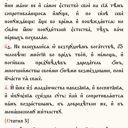
и҆́ни ма́лѡ не и҆ са́мое є҆стество̀ своѐ на сїѧ̑ тѣ́мъ 
сопротивлѧ́ющосѧ и҆мꙋ́ще, и҆ по си́лѣ себѐ 
понꙋжда́юще: а҆́ще во вре́мѧ и҆ побѣжда́ютсѧ: но 
ѻ҆ба́че ꙗ҆́кѡ понꙋди́телей є҆стества̀, тѣ̑хъ па́че 
пе́рвыхъ похвалѧ́ю.
к҃ѳ. Не велехвали́сѧ ѡ҆ безтрꙋ́днѣмъ бога́тствѣ, ѽ 
человѣ̑че: мно́гїй бо вре́дъ тво́й, и҆ не́мощь, и҆ 
поги́бель пред̾ꙋвѣ̑дѣвъ дарода́тель ѻ҆́нъ, 
многшеи́мствы свои́ми ѻ҆́нѣми безме́здными, понѐ 
ѿча́сти тѧ̀ спасѐ.
л҃. И҆ ꙗ҆̀же и҆з̾ младе́нчества наказа̑нїѧ, и҆ воспита̑нїѧ, 
и҆ ѡ҆бꙋчє́нїѧ схѡ́дна сꙋ́ть: и҆лѝ и҆ сопротивлѧ́ютсѧ 
на́мъ возра́стшымъ, къ добродѣ̑тели же, и҆ къ 
мона́шескомꙋ жи́телствꙋ.
[Статия 3]