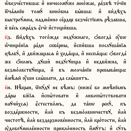
ѡ҆безче́стивша: и҆ ничесомꙋ́же мно́жае, ра́звѣ то́чїю 
ѿча́ѧнїю томꙋ̀ вино́вна бы́вша: и҆ ви́дѣхъ 
быстроꙋ́мна, надме́нно се́рдце безче́стїемъ рѣ̑завша, 
и҆ ве́сь смра́дъ є҆гѡ̀ и҆стощи́вша.
к҃з. Ви́дѣхъ того́жде недꙋ́жнаго, ѻ҆вогда̀ ѹ҆́бѡ 
ѡ҆чище́нїѧ ра́ди скве́рны, и҆спи́вша послꙋша́нїѧ 
цѣлбꙋ̀, и҆ дви́жащасѧ и҆ ходѧ́ща, и҆ неспѧ́ща: ѻ҆вогда́ 
же ѻ҆́комъ дꙋшѝ недꙋ́гꙋюща и҆ недви́жна, и҆ 
безмо́лвствꙋюща, и҆ въ молча́нїи пребыва́юща: 
и҆мѣ̑ѧй ѹ҆́ши слы́шати, да слы́шитъ.
к҃и. Нѣ̑цыи, ѿкꙋ́дꙋ не вѣ̑мъ: (ниже́ бо мнѣ̑нїемъ 
да́ры бж҃їѧ и҆спы́товати и҆ любопы́тствовати 
наꙋчи́хсѧ) є҆стество́мъ, да та́кѡ рекꙋ̀, къ 
возде́ржности, и҆лѝ къ безмо́лвничествꙋ, и҆лѝ 
чистотѣ̀, и҆лѝ бездерзнове́нности, и҆лѝ кро́тости, и҆лѝ 
ѹ҆добоꙋмиле́нности прикло́нность и҆́мꙋтъ: и҆ сꙋ́ть 