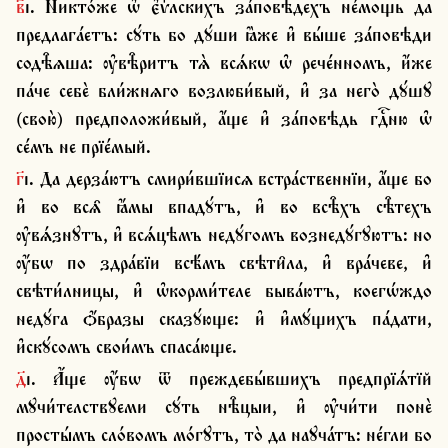
в҃і. Никто́же ѡ҆ є҆ѵⷢ҇лскихъ за́повѣдехъ не́мощь да 
предлага́етъ: сꙋ́ть бо дꙋ́ши ꙗ҆̀же и҆ вы́ше за́повѣди 
содѣ̑ѧша: ѹ҆вѣ̑ритъ тѧ̀ всѧ́кѡ ѡ҆ рече́нномъ, и҆́же 
па́че себѐ бли́жнѧго возлюби́вый, и҆ за него̀ дꙋ́шꙋ 
(свою̀) предположи́вый, а҆́ще и҆ за́повѣдь гдⷭ҇ню ѡ҆ 
се́мъ не прїе́мый.
г҃і. Да дерза́ютъ смири́вшїисѧ встра́ственнїи, а҆́ще бо 
и҆ во всѧ̑ ꙗ҆́мы впадꙋ́тъ, и҆ во всѣ̑хъ сѣ̑техъ 
ѹ҆вѧ́знꙋтъ, и҆ всѧ́цѣмъ недꙋ́гомъ вознедꙋ́гꙋютъ: но 
ѹ҆́бѡ по здра́вїи всѣ́мъ свѣти̑ла, и҆ вра́чеве, и҆ 
свѣти́лницы, и҆ ѡ҆корми́теле быва́ютъ, коегѡ́ждо 
недꙋ́га ѻ҆́бразы сказꙋ́юще: и҆ и҆мꙋ́щихъ па́дати, 
и҆скꙋ́сомъ свои́мъ спаса́юще.
д҃і. А҆́ще ѹ҆́бѡ ѿ преждебы́вшихъ предпрїѧ́тїй 
мꙋчи́телствꙋеми сꙋ́ть нѣ̑цыи, и҆ ѹ҆чи́ти понѐ 
просты́мъ сло́вомъ мо́гꙋтъ, то̀ да наꙋча́тъ: не́гли бо 