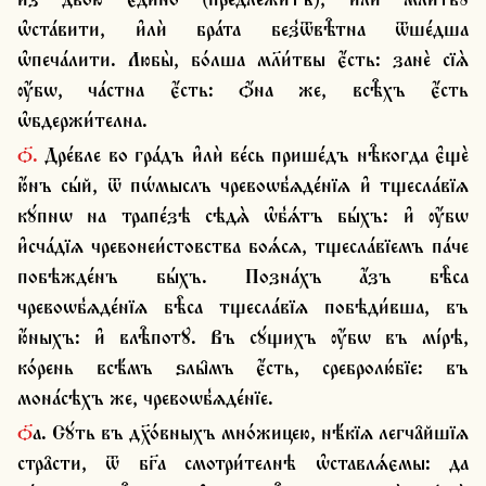
ѡ҆ста́вити, и҆лѝ бра́та без̾ѿвѣ̑тна ѿше́дша 
ѡ҆печа́лити. Любы̀, бо́лша мл҃и́твы є҆́сть: занѐ сїѧ̀ 
ѹ҆́бѡ, ча́стна є҆́сть: ѻ҆́на же, всѣ̑хъ є҆́сть 
ѡ҆бдержи́телна.
ѻ҃. Дре́вле во гра́дъ и҆лѝ ве́сь прише́дъ нѣ̑когда є҆щѐ 
ю҆́нъ сы́й, ѿ пѡ́мыслъ чревоѡб̾ѧде́нїѧ и҆ тщесла́вїѧ 
кꙋ́пнѡ на трапе́зѣ сѣдѧ̀ ѡ҆б̾ѧ́тъ бы́хъ: и҆ ѹ҆́бѡ 
и҆сча́дїѧ чревонеи́стовства боѧ́сѧ, тщесла́вїемъ па́че 
побѣжде́нъ бы́хъ. Позна́хъ а҆́зъ бѣ̑са 
чревоѡб̾ѧде́нїѧ бѣ̑са тщесла́вїѧ побѣди́вша, въ 
ю҆́ныхъ: и҆ влѣ̑потꙋ. Въ сꙋ́щихъ ѹ҆́бѡ въ мі́рѣ, 
ко́рень всѣ́мъ ѕлы̑мъ є҆́сть, сребролю́бїе: въ 
мона́сѣхъ же, чревоѡб̾ѧде́нїе.
ѻ҃а. Сꙋ́ть въ дх҃о́вныхъ мно́жицею, нѣ́кїѧ легча̑йшїѧ 
стра̑сти, ѿ бг҃а смотри́телнѣ ѡ҆ставлѧ́ємы: да 