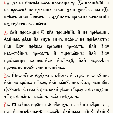
н҃ѳ. Да не ѡ҆печа́лимсѧ просѧ́ще ѹ҆ гдⷭ҇а проше́нїй, и҆ 
на времена̀ не ѹ҆слышава́еми: занѐ хотѣ̑лъ бы гдⷭ҇ь 
всѣ́мъ человѣ̑кѡмъ въ є҆ди́номъ вре́мене мгнове́нїи 
безстра̑стнымъ бы́ти.
ѯ҃. Всѝ просѧ́щїи ѿ бг҃а проше́нїй, и҆ не прїе́мшїи, 
є҆ди́ныѧ ра́ди и҆з̾ си́хъ ви́нъ всѧ́кѡ не прїе́млютъ: 
и҆лѝ ꙗ҆́кѡ пре́жде вре́мене про́сѧтъ, и҆лѝ ꙗ҆́кѡ 
недосто́йнѣ про́сѧтъ и҆ тщесла́внѣ: и҆лѝ ꙗ҆́кѡ 
прїе́млюще вознести́сѧ и҆мѣ̑ѧхꙋ, и҆лѝ нерадѣ̑ти 
про́чее по полꙋче́нїи проше́нїѧ.
ѯ҃а. Ꙗ҆кѡ ѹ҆́бѡ ѿхо́дѧтъ бѣ̑сове и҆ стра̑сти ѿ дꙋшѝ, 
и҆лѝ на вре́мѧ нѣ̑кое, и҆лѝ вы́нꙋ, никто́же, непщꙋ́ю, 
ѹ҆сꙋмнѣва́етсѧ: а҆ є҆́же коли́цѣми ѻ҆́бразы ѿхожде́нїе 
тѣ̑хъ ѿ на́съ быва́етъ, ма́ли вѣ̑дѧтъ.
ѯ҃в. Ѿидо́ша стра̑сти ѿ нѣ̑кихъ, не то́чїю вѣ̑рныхъ, 
но и҆ невѣ̑рныхъ̑ кромѣ̀ є҆ди́ныѧ: ѻ҆́нꙋ є҆ди́нꙋ 