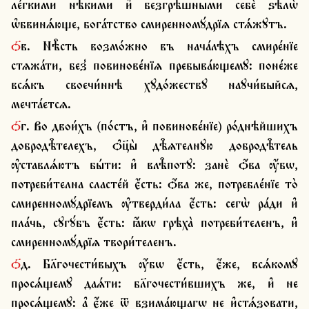
ле́гкими нѣ̑кими и҆ безгрѣ̑шными себѐ ѕѣлѡ̀ 
ѡ҆бвинѧ́юще, бога́тство смиренномꙋ́дрїѧ стѧ́жꙋтъ.
ѻ҃в. Нѣ̑сть возмо́жно въ нача́лѣхъ смире́нїе 
стѧжа́ти, без̾ повинове́нїѧ пребыва́ющемꙋ: поне́же 
всѧ́къ своечи́ннѣ хꙋдо́жествꙋ наꙋчи́выйсѧ, 
мечта́етсѧ.
ѻ҃г. Во двои́хъ (по́стъ, и҆ повинове́нїе) ро́днѣйшихъ 
добродѣ̑телехъ, ѻ҆ц҃ы̀ дѣ̑ѧтелнꙋю добродѣ̑тель 
ѹ҆ставлѧ́ютъ бы́ти: и҆ влѣ̑потꙋ: занѐ ѻ҆́ва ѹ҆́бѡ, 
потреби́телна сласте́й є҆́сть: ѻ҆́ва же, потребле́нїе то̀ 
смиренномꙋ́дрїемъ ѹ҆тверди́ла є҆́сть: сегѡ̀ ра́ди и҆ 
пла́чь, сꙋгꙋ́бъ є҆́сть: ꙗ҆́кѡ грѣха̀ потреби́теленъ, и҆ 
смиренномꙋ́дрїѧ твори́теленъ.
ѻ҃д. Бл҃гочести́выхъ ѹ҆́бѡ є҆́сть, є҆́же, всѧ́комꙋ 
просѧ́щемꙋ даѧ́ти: бл҃гочести́вшихъ же, и҆ не 
просѧ́щемꙋ: а҆ є҆́же ѿ взима́ющагѡ не и҆стѧ́зовати, 