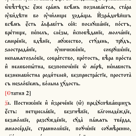
ѡ҆бѣ̑тѣхъ: є҆́же сра́мъ всѣ́мъ познава́етсѧ, ста́ра 
ѹ҆ви́дѣти во ѹ҆чи́лище ходѧ́ща. И҆зрѧ́днѣйшъ 
всѣ́мъ є҆́сть а҆лфаві́тъ се́й: послꙋша́нїе, по́стъ, 
вре́тище, пе́пелъ, сле́зы, и҆сповѣ̑данїе, молча́нїе, 
смире́нїе, бдѣ̑нїе, мꙋ́жество, стꙋ́день, трꙋ́дъ, 
ѕлострада́нїе, ѹ҆ничиже́нїе, сокрꙋше́нїе, 
непамѧтоѕло́бїе, собра́тство, кро́тость, вѣ̑ра про́ста 
и҆ нелюбопы́тна, безпопече́нїе ѡ҆ мі́рѣ, не́нависть 
безненави́стна роди́телей, безпристра́стїе, простота̀ 
съ неѕло́бїемъ, во́льна хꙋ́дость.
[Статия 2]
з҃і. Постиже́нїе и҆ и҆зрече́нїе (ѡ҆) пред̾ꙋспѣва́ющихъ 
є҆́сть: нетщесла́вїе, безгнѣ̑вїе, бл҃гонаде́ждїе, 
безмо́лвїе, разсꙋжде́нїе, сꙋда̀ па́мѧть тве́рда, 
милосе́рдїе, страннолю́бїе, поꙋче́нїе соꙋмѣ̑ренно, 