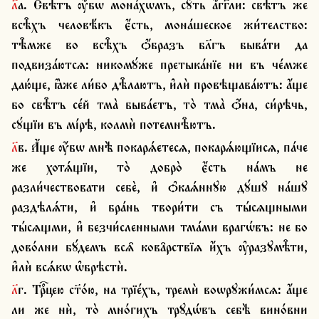
л҃а. Свѣ̑тъ ѹ҆́бѡ мона́хѡмъ, сꙋ́ть а҆́гг҃ли: свѣ̑тъ же 
всѣ̑хъ человѣ́къ є҆́сть, мона́шеское жи́телство: 
тѣ̑мже во всѣ̑хъ ѻ҆́бразъ бл҃гъ быва́ти да 
подвиза́ютсѧ: никомꙋ́же претыка́нїе ни въ че́мже 
даю́ще, ꙗ҆̀же ли́бо дѣ̑лаютъ, и҆лѝ провѣщава́ютъ: а҆́ще 
бо свѣ̑тъ се́й тма̀ быва́етъ, то̀ тма̀ ѻ҆́на, си́рѣчь, 
сꙋ́щїи въ мі́рѣ, колмѝ потемнѣ̑ютъ.
л҃в. А҆́ще ѹ҆́бѡ мнѣ̀ покарѧ́етесѧ, покарѧ́ющїисѧ, па́че 
же хотѧ́щїи, то̀ добро̀ є҆́сть на́мъ не 
разли́чествовати себѐ, и҆ ѻ҆каѧ́ннꙋю дꙋ́шꙋ на́шꙋ 
раздѣлѧ́ти, и҆ бра́нь твори́ти съ ты́сѧщными 
ты́сѧщми, и҆ безчи́сленными тма́ми врагѡ́въ: не бо 
дово́лни бꙋ́демъ всѧ̑ кова̑рствїѧ и҆́хъ ѹ҆разꙋмѣ̑ти, 
и҆лѝ всѧ́кѡ ѡ҆брѣстѝ.
л҃г. Трⷪ҇цею ст҃о́ю, на трїе́хъ, тремѝ воѡрꙋжи́мсѧ: а҆́ще 
ли же нѝ, то̀ мно́гихъ трꙋдѡ́въ себѣ̀ вино́вни 