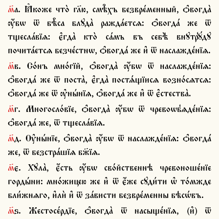
м҃а. Ꙗ҆коже что̀ гл҃ю, смѣ̑хъ безвре́менный, ѻ҆вогда̀ 
ѹ҆́бѡ ѿ бѣ̑са блꙋда̀ ражда́етсѧ: ѻ҆вогда́ же ѿ 
тщесла́вїѧ: є҆гда̀ кто̀ са́мъ въ себѣ̀ внꙋтр̾ꙋ́дꙋ 
почита́етсѧ безче́стнѡ, ѻ҆вогда́ же и҆ ѿ наслажде́нїѧ.
м҃в. Со́нъ мно́гїй, ѻ҆вогда̀ ѹ҆́бѡ ѿ наслажде́нїѧ: 
ѻ҆вогда́ же ѿ поста̀, є҆гда̀ постѧ́щїисѧ возно́сѧтсѧ: 
ѻ҆вогда́ же ѿ ѹ҆ны́нїѧ, ѻ҆вогда́ же и҆ ѿ є҆стества̀.
м҃г. Многосло́вїе, ѻ҆вогда̀ ѹ҆́бѡ ѿ чревоѡб̾ѧде́нїѧ: 
ѻ҆вогда́ же, ѿ тщесла́вїѧ.
м҃д. Ѹ҆ны́нїе, ѻ҆вогда̀ ѹ҆́бѡ ѿ наслажде́нїѧ: ѻ҆вогда́ 
же, ѿ безстра́шїѧ бж҃їѧ.
м҃є. Хꙋла̀, є҆́сть ѹ҆́бѡ сво́йственнѣ чревоноше́нїе 
горды́ни: мно́жицею же и҆ ѿ є҆́же сꙋди́ти ѡ҆ то́мжде 
бли́жнѧго, и҆лѝ и҆ ѿ за́висти безвре́менны бѣсѡ́въ.
м҃ѕ. Жестосе́рдїе, ѻ҆вогда̀ ѿ насыще́нїѧ, (и҆) ѿ 