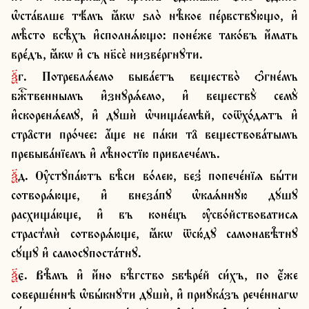
ѡ҆ста́влше тѣ́мъ ꙗ҆́кѡ ѕло̀ нѣ̑кое пе́рвствꙋющо, и҆ 
мѣ̑сто всѣ̑хъ и҆сполнѧ́ющо: поне́же тако́въ и҆́мать 
вре́дъ, ꙗ҆́кѡ и҆ съ нб҃сѐ низве́ргнꙋти.
ѯ҃г. Потреблѧ́емо быва́етъ вещество̀ ѻ҆гне́мъ 
бжⷭ҇твеннымъ и҆знꙋрѧ́емо, и҆ веществꙋ̀ семꙋ̀ 
и҆скоренѧ́емꙋ, и҆ дꙋшѝ ѡ҆чища́емѣй, соѿхо́дѧтъ и҆ 
стра̑сти про́чее: а҆́ще не па́ки та̑ веществова́тымъ 
пребыва́нїемъ и҆ лѣ̑ностїю привлече́мъ.
ѯ҃д. Ѹ҆стꙋпа́ютъ бѣ̑си во́лею, без̾ попече́нїѧ бы́ти 
сотворѧ́юще, и҆ внеза́пꙋ ѡ҆каѧ́ннꙋю дꙋ́шꙋ 
расхища́юще, и҆ въ коне́цъ ѹ҆сво́йствоватисѧ 
страст̾мѝ сотворѧ́юще, ꙗ҆́кѡ ѿсю́дꙋ самонавѣ̑тнꙋ 
сꙋ́щꙋ и҆ самосꙋпоста́тнꙋ.
ѯ҃є. Вѣ̑мъ и҆ и҆́но бѣ̑гство ѕвѣре́й си́хъ, по є҆́же 
соверше́ннѣ ѡ҆бы́кнꙋти дꙋшѝ, и҆ приꙋка́зъ рече́ннагѡ 