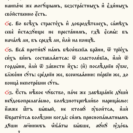
наипа́че же могꙋ́щымъ, безстра́стныхъ и҆ є҆ди́ныхъ 
сво́йственно є҆́сть.
ѻ҃є. Во всѣ̑хъ страсте́хъ и҆ добродѣ̑телехъ, са́мѣхъ 
себѐ и҆стѧзꙋ́юще не преста́нимъ, гдѣ̀ є҆смы̀: въ 
нача́лѣ ли, въ средѣ̑ ли, и҆лѝ на концѣ̀.
ѻ҃ѕ. Всѧ̑ проти́вꙋ на́мъ бѣсѡ́вскїѧ бра̑ни, ѿ трїе́хъ 
си́хъ ви́нъ составлѧ́ютсѧ: ѿ сластолю́бїѧ, и҆лѝ ѿ 
горды́ни, и҆лѝ ѿ за́висти и҆́хъ: (и҆) послѣ̑днїи ѹ҆́бѡ, 
бл҃же́ни сꙋ́ть: сре́днїи же, всеѡкаѧ́нни: пе́рвїи же, до 
конца̀ непотре́бни сꙋ́ть.
ѻ҃з. Є҆́сть нѣ̑кое чꙋ́вство, па́че же завѣща́нїе дꙋшѝ 
неꙋдобопрелага́емо, болѣзнотерпѣли́во нарица́емо: 
и҆́мже ꙗ҆́тъ бы́вый, не ктомꙋ̀ ѹ҆бои́тсѧ, и҆лѝ 
ѿврати́тсѧ болѣ̑зни когда̀: си́мъ приснопа́мѧтнымъ 
дꙋ̑ши мч҃нкѡвъ ѡ҆б̾ѧ́ты бы́вше, мꙋ́кꙋ ѹ҆до́бь 