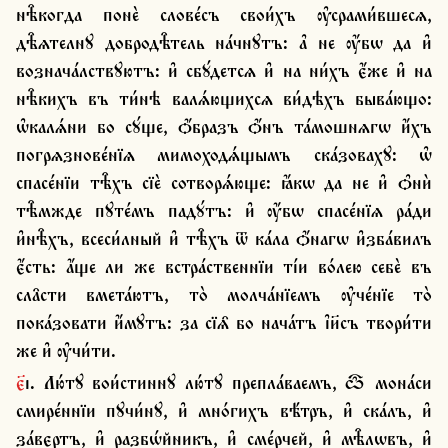
нѣ̑когда понѐ слове́съ свои́хъ ѹ҆срами́вшесѧ, 
дѣ̑ѧтелнꙋ добродѣ̑тель на́чнꙋтъ: а҆ не ѹ҆́бѡ да и҆ 
вознача́лствꙋютъ: и҆ сбꙋ́детсѧ и҆ на ни́хъ є҆́же и҆ на 
нѣ̑кихъ въ ти́нѣ валѧ́ющихсѧ ви́дѣхъ быва́ющо: 
ѡ҆калѧ́ни бо сꙋ́ще, ѻ҆́бразъ ѻ҆́нъ та́мошнѧгѡ и҆́хъ 
погрѧзнове́нїѧ мимоходѧ́щымъ ска́зовахꙋ: ѡ҆ 
спасе́нїи тѣ̑хъ сїѐ сотворѧ́юще: ꙗ҆́кѡ да не и҆ ѻ҆нѝ 
тѣ̑мжде пꙋте́мъ падꙋ́тъ: и҆ ѹ҆́бѡ спасе́нїѧ ра́ди 
и҆нѣ̑хъ, всеси́лный и҆ тѣ̑хъ ѿ ка́ла ѻ҆́нагѡ и҆зба́вилъ 
є҆́сть: а҆́ще ли же встра́ственнїи ті́и во́лею себѐ въ 
сла̑сти вмета́ютъ, то̀ молча́нїемъ ѹ҆че́нїе то̀ 
пока́зовати и҆́мꙋтъ: за сїѧ̑ бо нача́тъ і҆и҃съ твори́ти 
же и҆ ѹ҆чи́ти.
є҃і. Лю́тꙋ вои́стиннꙋ лю́тꙋ препла́ваемъ, ѽ мона́си 
смире́ннїи пꙋчи́нꙋ, и҆ мно́гихъ вѣ́тръ, и҆ ска́лъ, и҆ 
за́вєртъ, и҆ разбѡ́йникъ, и҆ сме́рчей, и҆ мѣ̑лѡвъ, и҆ 