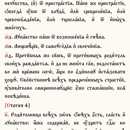
нечꙋ́вства, (и҆) ѿ пристра́стїѧ. Па́ки же пристра́стїе, 
ѻ҆вогда̀ ѹ҆́бѡ ѿ блꙋда̀, и҆лѝ сребролю́бїѧ, и҆лѝ 
чревоѡб̾ѧде́нїѧ, и҆лѝ тщесла́вїѧ, и҆ ѿ и҆ны́хъ 
мно́гихъ.
м҃з. Лꙋка́вство па́ки ѿ возноше́нїѧ и҆ гнѣ̑ва.
м҃и. Лицемѣ̑рїе, ѿ самоꙋго́дїѧ и҆ своечи́нїѧ.
м҃ѳ. Проти̑внаѧ же си̑мъ, ѿ проти́вныхъ роди́тєль 
свои́хъ ражда́ютсѧ. и҆ да не мнѡ́га гл҃ю, недоста́нетъ 
бо мѝ вре́мене сегѡ̀, а҆́ще по є҆ди́номꙋ и҆стѧ́зовати 
хощꙋ̀. Сво́йственнѣ всѣ̑хъ предрече́нныхъ страсте́й, 
ѹ҆бива́телно смиренномꙋ́дрїе: є҆́же стѧжа́вшїи, всѧ̑ 
побѣди́ша.
[Статия 4]
н҃. Роди́телница всѣ̑хъ ѕѡ́лъ ѻ҆́нѣхъ є҆́сть, сла́сть и҆ 
лꙋка́вство: ꙗ҆̀же содержа́й, не ѹ҆́зритъ гдⷭ҇а: но 