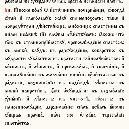
ра́зꙋмы же ѹ҆се́рднѡ ѡ҆ гдⷭ҇ѣ бра̑тїѧ и҆стѧза́ти и҆́мꙋтъ.
н҃и. Ꙗ҆коже во́дꙋ ѿ и҆стѡ́чникъ почерпа́юще, ѻ҆вогда̀ 
ѻ҆́тай и҆ глаго́лемꙋю жа́бꙋ спочерпо́хомъ: та́кѡ и҆ 
добродѣ̑тєли дѣ̑йствꙋюще, мно́жицею сплетє́нны съ 
ни́ми неѧ́внѣ (и҆) ѕлѡ́бы дѣ̑йствꙋемъ: ꙗ҆́коже что̀ 
гл҃ю: къ страннопрїи́мствꙋ, чревоѡб̾ѧде́нїе сплете́сѧ: 
къ любвѝ, блꙋ́дъ: къ разсꙋжде́нїю, кова́рство: къ 
мꙋ́дрости лꙋка́вство: къ кро́тости тайнолꙋка́вство: и҆ 
ко́сность, и҆ лѣ̑ность, и҆ прекосло́вїе, и҆ своечи́нїе, и҆ 
непослꙋша́нїе: къ молча́нїю, киче́нїе ѹ҆чи́телства: къ 
ра́дости, возноше́нїе: къ наде́ждѣ, лѣ̑ность: къ 
любвѝ напроти́въ, є҆́же ѡ҆сꙋжда́ти: къ безмо́лвїю 
ѹ҆ны́нїе и҆ лѣ̑ность: къ чистотѣ̀, го́ресть: къ 
смиренномꙋ́дрїю, дерзнове́нїе: си̑мъ всѣ́мъ ꙗ҆́коже 
ѻ҆́бщаѧ врачба̀, па́че же ѡ҆тра́ва тщесла́вїе 
сплета́етсѧ.