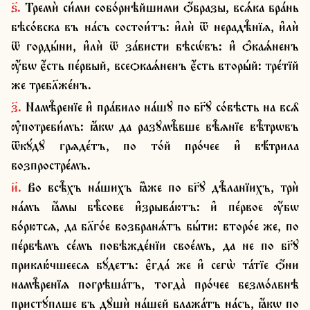
ѕ҃. Тремѝ си́ми собо́рнѣйшими ѻ҆́бразы, всѧ́ка бра́нь 
бѣсо́вска въ на́съ состои́тъ: и҆лѝ ѿ нерадѣ̑нїѧ, и҆лѝ 
ѿ горды́ни, и҆лѝ ѿ за́висти бѣсѡ́въ: и҆ ѻ҆каѧ́ненъ 
ѹ҆́бѡ є҆́сть пе́рвый, всеѻкаѧ́ненъ є҆́сть вторы́й: тре́тїй 
же требл҃же́нъ.
з҃. Намѣ̑ренїе и҆ пра́вило на́шꙋ по бг҃ꙋ со́вѣсть на всѧ̑ 
ѹ҆потреби́мъ: ꙗ҆́кѡ да разꙋмѣ̑вше вѣ̑ѧнїе вѣ̑трѡвъ 
ѿкꙋ́дꙋ грѧде́тъ, по то́й про́чее и҆ вѣ́трила 
возпростре́мъ.
и҃. Во всѣ̑хъ на́шихъ ꙗ҆̀же по бг҃ꙋ дѣ̑ланїихъ, трѝ 
на́мъ ꙗ҆́мы бѣ̑сове и҆зрыва́ютъ: и҆ пе́рвое ѹ҆́бѡ 
бо́рютсѧ, да бл҃го́е возбранѧ́тъ бы́ти: второ́е же, по 
пе́рвѣмъ се́мъ побѣжде́нїи свое́мъ, да не по бг҃ꙋ 
приклю́чшеесѧ бꙋ́детъ: є҆гда́ же и҆ сегѡ̀ та́тїе ѻ҆́ни 
намѣ̑ренїѧ погрѣша́тъ, тогда̀ про́чее безмо́лвнѣ 
пристꙋ́плше въ дꙋшѝ на́шей блажа́тъ на́съ, ꙗ҆́кѡ по 