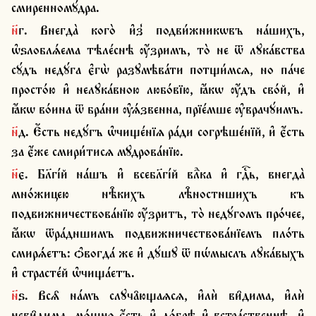
смиренномꙋ́дра.
н҃г. Внегда̀ кого̀ и҆з̾ подви́жникѡвъ на́шихъ, 
ѡ҆ѕлоблѧ́ема тѣле́снѣ ѹ҆́зримъ, то̀ не ѿ лꙋка́вства 
сꙋ́дъ недꙋ́га є҆гѡ̀ разꙋмѣва́ти потщи́мсѧ, но па́че 
просто́ю и҆ нелꙋка́вною любо́вїю, ꙗ҆́кѡ ѹ҆́дъ сво́й, и҆ 
ꙗ҆́кѡ во́ина ѿ бра́ни ѹ҆ѧ́звенна, прїе́мше ѹ҆врачꙋ́имъ.
н҃д. Є҆́сть недꙋ́гъ ѡ҆чище́нїѧ ра́ди согрѣше́нїй, и҆ є҆́сть 
за є҆́же смири́тисѧ мꙋдрова́нїю.
н҃є. Бл҃гі́й на́шъ и҆ всебл҃гі́й влⷣка и҆ гдⷭ҇ь, внегда̀ 
мно́жицею нѣ̑кихъ лѣ̑ностншихъ къ 
подвижничествова́нїю ѹ҆́зритъ, то̀ недꙋ́гомъ про́чее, 
ꙗ҆́кѡ ѿра́дншимъ подвижничествова́нїемъ пло́ть 
смирѧ́етъ: ѻ҆вогда́ же и҆ дꙋ́шꙋ ѿ пѡ́мыслъ лꙋка́выхъ 
и҆ страсте́й ѡ҆чища́етъ.
н҃ѕ. Всѧ̑ на́мъ слꙋча̑ющаѧсѧ, и҆лѝ ви̑дима, и҆лѝ 
неви̑дима, мо́щно є҆́сть и҆ до́брѣ и҆ встра́ственнѣ, и҆ 