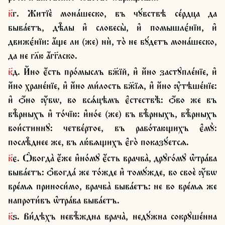
к҃г. Житїѐ мона́шеско, въ чꙋ́вствѣ се́рдца да 
быва́етъ, дѣ̑лы и҆ словесы̀, и҆ помышлє́нїи, и҆ 
движє́нїи: а҆́ще ли (же) нѝ, то̀ не бꙋ́детъ мона́шеско, 
да не гл҃ю а҆́гг҃лско.
к҃д. И҆́но є҆́сть про́мыслъ бж҃їй, и҆ и҆́но застꙋпле́нїе, и҆ 
и҆́но хране́нїе, и҆ и҆́но ми́лость бж҃їѧ, и҆ и҆́но ѹ҆тѣше́нїе: 
и҆ ѻ҆́но ѹ҆́бѡ, во всѧ́цѣмъ є҆стествѣ̀: ѻ҆́во же въ 
вѣ̑рныхъ и҆ то́чїю: и҆но́е (же) въ вѣ̑рныхъ, вѣ̑рныхъ 
вои́стиннꙋ: четве́ртое, въ рабо́тающихъ є҆мꙋ̀: 
послѣ̑днее же, въ лю́бѧщихъ є҆го̀ показꙋ́етсѧ.
к҃є. Ѻ҆вогда̀ є҆́же и҆но́мꙋ є҆́сть врачба̀, дрꙋго́мꙋ ѡ҆тра́ва 
быва́етъ: ѻ҆вогда́ же то́жде и҆ томꙋ́жде, во своѐ ѹ҆́бѡ 
вре́мѧ приноси́мо, врачба̀ быва́етъ: не во вре́мѧ же 
напроти́въ ѡ҆тра́ва быва́етъ.
к҃ѕ. Ви́дѣхъ невѣ̑ждна врача̀, недꙋ́жна сокрꙋше́нна 