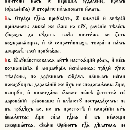
ничто́же на́съ ѿ пе́рвшїѧ ѹ҆дале́нїе, кромѣ̀ 
(ѹ҆дале́нїѧ) ѿ втора́гѡ по́льзовати и҆́мать.
н҃а. Стра́ха гдⷭ҇нѧ приꙋка́зъ, ѿ кнѧзе́й и҆ ѕвѣре́й 
прїи́мимъ: любве́ же ꙗ҆́же ко бг҃ꙋ, раче́нїе тѣле́съ 
ѻ҆́бразъ да бꙋ́детъ тебѣ̀: ничто́же бо є҆́сть 
возбранѧ́ющее, и҆ ѿ сопроти́вныхъ твори́ти на́мъ 
добродѣ̑телей приꙋка́зы.
н҃в. Ѡ҆лꙋка́вствовалсѧ лю́тѣ настоѧ́щїй ро́дъ, и҆ ве́сь 
возноше́нїѧ и҆ лицемѣ̑рїѧ и҆спо́лнисѧ: трꙋды̀ ѹ҆́бѡ 
тѣлє́сны, по дрє́внимъ ѻ҆ц҃є́мъ на́шымъ не́гли 
показꙋ́ющъ: дарова́нїй же и҆́хъ не сподоблѧ́емь: а҆́ще, 
непщꙋ́ю, и҆ никогда́же ꙗ҆́коже ны́нѣ є҆стество̀ сїѐ 
дарова́нїй тре́боваше: и҆ влѣ̑потꙋ пострада́хомъ: не 
въ трꙋдѣ̑хъ бо, но въ простотѣ̀ и҆ смире́нїи бг҃ъ 
ꙗ҆влѧ́етсѧ: а҆́ще си́ла гдⷭ҇нѧ и҆ въ не́мощи 
соверша́етсѧ, ѻ҆ба́че ѿри́нетъ гдⷭ҇ь дѣ̑лателѧ не 