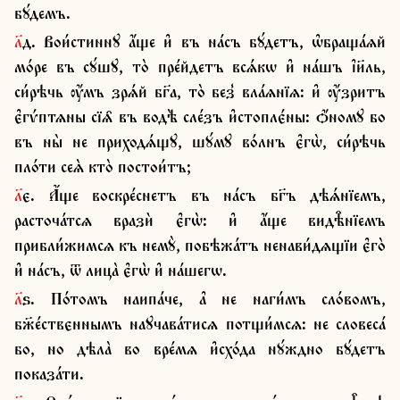
бꙋ́демъ.
л҃д. Вои́стиннꙋ а҆́ще и҆ въ на́съ бꙋ́детъ, ѡ҆браща́ѧй 
мо́ре въ сꙋ́шꙋ, то̀ пре́йдетъ всѧ́кѡ и҆ на́шъ і҆и҃ль, 
си́рѣчь ѹ҆́мъ зрѧ́й бг҃а, то̀ без̾ вла́ѧнїѧ: и҆ ѹ҆́зритъ 
є҆гѵ́птѧны сїѧ̑ въ водѣ̀ сле́зъ и҆стоплє́ны: ѻ҆́номꙋ бо 
въ ны̀ не приходѧ́щꙋ, шꙋ́мꙋ во́лнъ є҆гѡ̀, си́рѣчь 
пло́ти сеѧ̀ кто̀ постои́тъ;
л҃є. А҆́ще воскре́снетъ въ на́съ бг҃ъ дѣѧ́нїемъ, 
расточа́тсѧ вразѝ є҆гѡ̀: и҆ а҆́ще видѣ̑нїемъ 
прибли́жимсѧ къ немꙋ̀, побѣжа́тъ ненави́дѧщїи є҆го̀ 
и҆ на́съ, ѿ лица̀ є҆гѡ̀ и҆ на́шегѡ.
л҃ѕ. По́томъ наипа́че, а҆ не наги́мъ сло́вомъ, 
бж҃е́ствєннымъ наꙋчава́тисѧ потщи́мсѧ: не словеса́ 
бо, но дѣла̀ во вре́мѧ и҆схо́да нꙋ́ждно бꙋ́детъ 
показа́ти.