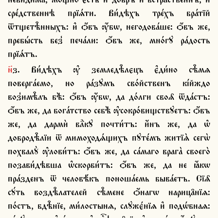
сре́дственнѣ прїѧ́ти. Ви́дѣхъ тре́хъ бра́тїй 
ѿтщетѣ̑нныхъ: и҆ ѻ҆́въ ѹ҆́бѡ, негодова́ше: ѻ҆́въ же, 
пребы́сть без̾ печа́ли: ѻ҆́въ же, мно́гꙋ ра́дость 
прїѧ́тъ.
н҃з. Ви́дѣхъ ѹ҆ земледѣ̑лєцъ є҆ди́но сѣ̑мѧ 
поверга́емо, но ра́зꙋмъ сво́йственъ кі́йждо 
воз̾имѣ̑лъ бѣ̀: ѻ҆́въ ѹ҆́бѡ, да до́лги своѧ̑ ѿда́стъ: 
ѻ҆́въ же, да бога́тство себѣ̀ ѹ҆сокро́вищствꙋетъ: ѻ҆́въ 
же, да дармѝ влⷣкꙋ почти́тъ: и҆́нъ же, да ѡ҆ 
добродѣ̑лїи ѿ мимоходѧ́щихъ пꙋте́мъ житїѧ̀ сегѡ̀ 
похвалꙋ̀ ѹ҆лови́тъ: ѻ҆́въ же, да са́маго врага̀ своего̀ 
позави́дѣвша ѡ҆скорби́тъ: ѻ҆́въ же, да не ꙗ҆́кѡ 
пра́зденъ ѿ человѣ́къ поноша́емь быва́етъ. Сїѧ̑ 
сꙋ́ть воздѣ̑лателей сѣ̑мене ѻ҆́нагѡ нарица̑нїѧ: 
по́стъ, бдѣ̑нїе, ми́лостынѧ, слꙋжє́нїѧ и҆ подѡ́бнаѧ: 