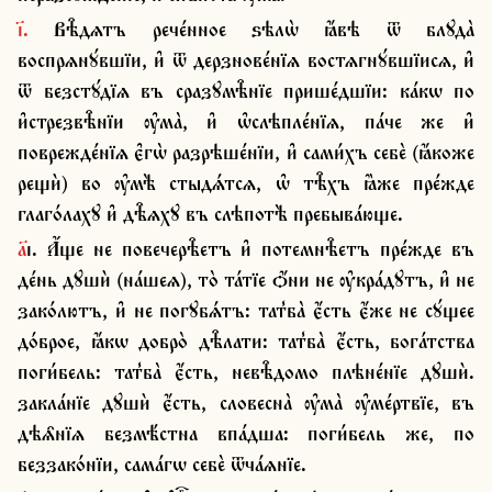
і҃. Вѣ̑дѧтъ рече́нное ѕѣлѡ̀ ꙗ҆́вѣ ѿ блꙋда̀ 
воспрѧнꙋ́вшїи, и҆ ѿ дерзнове́нїѧ востѧгнꙋ́вшїисѧ, и҆ 
ѿ безстꙋ́дїѧ въ сразꙋмѣ̑нїе прише́дшїи: ка́кѡ по 
и҆стрезвѣ̑нїи ѹ҆ма̀, и҆ ѡ҆слѣпле́нїѧ, па́че же и҆ 
поврежде́нїѧ є҆гѡ̀ разрѣше́нїи, и҆ сами́хъ себѐ (ꙗ҆́коже 
рещѝ) во ѹ҆мѣ̀ стыдѧ́тсѧ, ѡ҆ тѣ̑хъ ꙗ҆̀же пре́жде 
глаго́лахꙋ и҆ дѣ̑ѧхꙋ въ слѣпотѣ̀ пребыва́юще.
а҃і. А҆́ще не повечерѣ̑етъ и҆ потемнѣ̑етъ пре́жде въ 
де́нь дꙋшѝ (на́шеѧ), то̀ та́тїе ѻ҆́ни не ѹ҆кра́дꙋтъ, и҆ не 
зако́лютъ, и҆ не погꙋбѧ́тъ: тат̾ба̀ є҆́сть є҆́же не сꙋ́щее 
до́брое, ꙗ҆́кѡ добро̀ дѣ̑лати: тат̾ба̀ є҆́сть, бога́тства 
поги́бель: тат̾ба̀ є҆́сть, невѣ̑домо плѣне́нїе дꙋшѝ. 
закла́нїе дꙋшѝ є҆́сть, словесна̀ ѹ҆ма̀ ѹ҆ме́ртвїе, въ 
дѣѧ̑нїѧ безмѣ́стна впа́дша: поги́бель же, по 
беззако́нїи, сама́гѡ себѐ ѿча́ѧнїе.