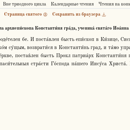
Вне триодного цикла
Календарные чтения
Чтения на кон
Страница святого
Сохранить из браузера
кла архиепи́скопа Константи́ня гра́да, ученика́ свята́го Иоа́нна
о́м су́щым, возврати́ся в Константи́нь град, и та́мо упра
е́ркве, постав́лен бысть Прокл патриа́рх Константи́ня гр
спаси́тельныя стра́сти Го́спода на́шего Иису́са Христа́. И