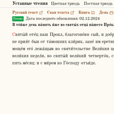
Уставные чтения
Цветная триодь
Постная триодь
Русский текст
Скан текста
Книга
День
Дата последнего обновления:
02.12.2024
Готово
В то́йже день па́мять и́же во святы́х отца́ на́шего Про́
Святы́й оте́ц наш Прокл, благогове́ин сый, и доброде́телен бе. И поста́влен бысть епи́скоп в Ки́зице, Сиси́нием патриа́рхом Константи́ня гра́да. Шед же, и 
не прия́т быв от та́мошних кли́рик, зане́ им еретик
моще́м его́ лежа́щым во святи́тельстве Вели́кия ц
вели́кия недел́и, во святы́й вели́кий четверто́к, 