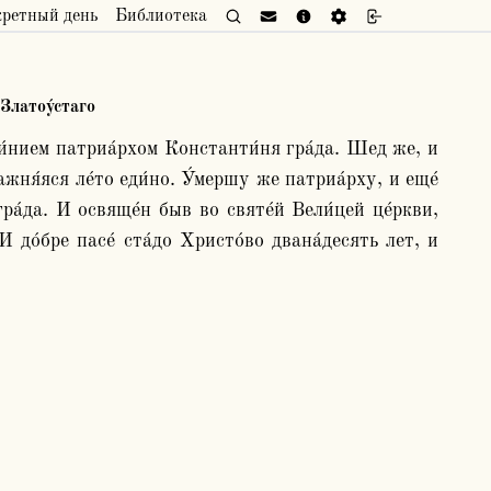
кретный день
Библиотека
 Златоу́стаго
жня́яся ле́то еди́но. У́мершу же патриа́рху, и еще́ 
а́да. И освяще́н быв во святе́й Вели́цей це́ркви, 
 до́бре пасе́ ста́до Христо́во двана́десять лет, и 