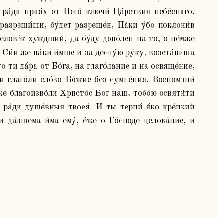
а́ди прия́х от Него́ ключи́ Ца́рствия небе́снаго. 
 разреши́ши, бу́дет разреше́н, Па́ки у́бо поклони́в 
лове́к ху́ждший, да бу́ду дово́лен на то, о не́мже 
 Си́и же па́ки и́мше и за десну́ю ру́ку, возста́виша 
о ти да́ра от Бо́га, на глаго́лание и на освяще́ние, 
 и глаго́ли сло́во Бо́жие без сумне́ния. Воспомяни́ 
́мже благоизво́ли Христо́с Бог наш, тобо́ю освяти́ти 
ра́ди душе́вныя твоея́. И ты терпи́ я́ко кре́пкий 
 да́вшема и́ма ему́, е́же о Го́споде целова́ние, и 