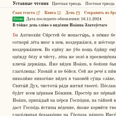
Уставные чтения
Цветная триодь
Постная триодь
Скан текста
Книга
День
Сохранить из бр
Дата последнего обновления:
16.11.2024
Готово
В то́йже день сло́во о виде́нии Иоа́нна Златоу́стаго
Во Антиохи́и Си́рстей бе монасты́рь, в не́мже бе Иоа́нн Златоу́стый пости́глся. Ту бысть чернори́зец си́рин ро́дом, и́менем Иси́хий, состаре́вся те́лом. И 
сотвори́ ле́та мног в нем, воздержа́яся, и же́стоце
воздержа́нием. Во еди́ну же у́бо нощь бдя́щу ему́ 
оде́жду бе́лу и чи́сту, ле́па же зело́ и просвеще́нн
ключы́ держа́ща. Я́же ви́дев Иоа́нн, в боя́зни быв
глаго́люща: Упова́й и не бо́йся. Сей же рече́ к ни́м
николи́же никого́же ви́дех в такове́й су́ща сла́ве,
Святы́й Дух, чистоты́ ра́ди жития́ твоего́. По́слана 
буд́ет всем це́рквам Бо́жиим. Просте́р же пе́рвый р
Иоа́нн, припа́дый на пе́рси Госпо́дни, на та́йней ве́
даст Госпо́дь и́стины ве́дение, я́коже корми́ти тв
глаго́лющая беззако́ние на Го́спода на́шего Иису́са