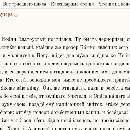
Вне триодного цикла
Календарные чтения
Чтения на кон
аузера
 живы́й вельми́, име́яше же прозо́р Бо́жия явле́ния: сего
и моля́щуся к Бо́гу, ви́дев два му́жа вше́дша ко Иоа́нну
а сла́вою небе́сною и неисповеди́мою, еди́наго же ви́дяше 
, и со дерзнове́нием потща́вся, поклони́ся и́ма до земли́
а: Кто еста́ господи́на моя́, и́мже не преоби́деста приити́ 
 я́коже ва́ю ви́жу. О́на же отвеща́ста паки и реко́ста ему
бо есма́ к тебе́, от вели́каго Учи́теля, и Спа́са на́шего И
у́ку свою́, подаде́ ему́ напи́санный сви́ток, его́же держ
чери: отту́ду поче́рп боже́ственный ка́пли, и бесе́дова: в 
ои́ми усты́ вся лю́ди, я́дию неги́блющею, но пребыва́ющею
 Христа́. А други́й просте́р ру́ку свою́, подаде́ ему́ и 