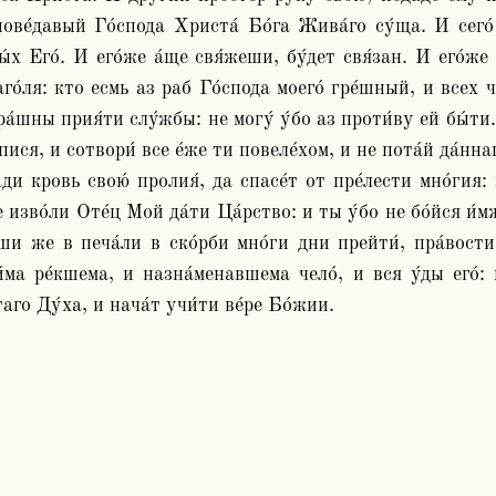
ве́давый Го́спода Христа́ Бо́га Жива́го су́ща. И сего́ р
́х Его́. И его́же а́ще свя́жеши, бу́дет свя́зан. И его́же
го́ля: кто есмь аз раб Го́спода моего́ гре́шный, и всех че
ра́шны прия́ти слу́жбы: не могу́ у́бо аз проти́ву ей бы́ти.
пися, и сотвори́ все е́же ти повеле́хом, и не пота́й да́ннаг
́ди кровь свою́ пролия́, да спасе́т от пре́лести мно́гия:
́же изво́ли Оте́ц Мой да́ти Ца́рство: и ты у́бо не бо́йся и
ши же в печа́ли в ско́рби мно́ги дни прейти́, пра́вости 
ма ре́кшема, и назна́менавшема чело́, и вся у́ды его́: и