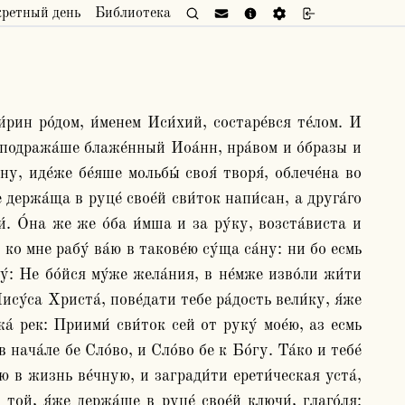
кретный день
Библиотека
́ подража́ше блаже́нный Иоа́нн, нра́вом и о́бразы и 
, иде́же бе́яше мольбы́ своя́ творя́, облече́на во 
держа́ща в руце́ свое́й сви́ток напи́сан, а друга́го 
. О́на же же о́ба и́мша и за ру́ку, возста́виста и 
ко мне рабу́ ва́ю в такове́ю су́ща са́ну: ни бо есмь 
́: Не бо́йся му́же жела́ния, в не́мже изво́ли жи́ти 
ису́са Христа́, пове́дати тебе ра́дость вели́ку, я́же 
а́ рек: Приими́ сви́ток сей от руку́ мое́ю, аз есмь 
нача́ле бе Сло́во, и Сло́во бе к Бо́гу. Та́ко и тебе́ 
 в жизнь ве́чную, и загради́ти ерети́ческая уста́, 
той, я́же держа́ше в руце́ свое́й ключи́, глаго́ля: 