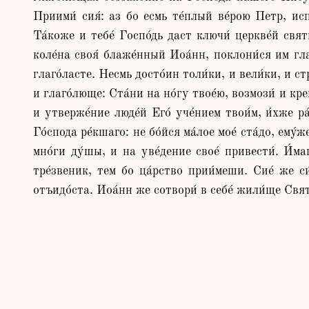
Приими́ сия́: аз бо есмь те́плый ве́рою Петр, испо
Та́коже и тебе́ Госпо́дь даст ключи́ церкве́й святы
коле́на своя́ блаже́нный Иоа́нн, поклони́ся им гла
глаго́ласте. Несмь досто́ин толи́ки, и вели́ки, и ст
и глаго́люще: Ста́ни на но́гу твое́ю, возмози́ и кре
и утверже́ние люде́й Его́ уче́нием твои́м, и́хже ра
Го́спода ре́кшаго: не бо́йся ма́лое мое́ ста́до, ему
мно́ги ду́шы, и на уве́дение свое́ привести́. И́ма
тре́звеник, тем бо ца́рство прии́меши. Сие́ же си́