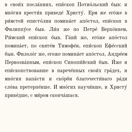
в свои́х посла́ниих, епи́скоп Потио́льский быв: и 
мно́гия крести́в приведе́ Христу́. Ерм же его́же в 
ри́мстей еписто́лии помина́ет апо́стол, епи́скоп в 
Филиппу́се быв. Ли́н же по Петре́ Верхо́внем, 
Ри́мский епи́скоп быв. Га́ий же, его́же апо́стол 
помина́ет, по святе́м Тимофе́и, епи́скоп Ефе́сский 
быв. Филоло́г же, егоже помина́ет апо́стол, Андре́ем 
Первозва́нным, епи́скоп Синопи́йский быв. И́же и 
епи́скопствовавше в нарече́нных свои́х гра́дех, и 
мно́гия напа́сти и ско́рби благочести́ваго ра́ди 
сло́ва претерпе́вше. И мно́гих научи́вше, и Христу́ 