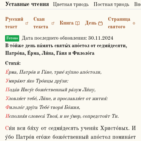
Уставные чтения
Цветная триодь
Постная триодь
Вн
Русский
Скан
Страница
Книга
День
текст
текста
святого
Дата последнего обновления:
30.11.2024
Готово
В то́йже день па́мять святы́х апо́стол от седми́десяти,
Патро́ва, Е́рма, Ли́на, Га́ия и Филоло́га
Стихи́:
Е́рма, Патро́в и Га́ие, трие́ ку́пно апо́столи,
Умира́ют я́ко Тро́ицы дру́зи:
Пода́в Иису́с боже́ственный ра́зум Ли́ну,
Уловля́ет тебе́, Ли́не, и прославля́ет от жития́:
Филоло́г дру́га Тебе́ творя́ Бо́жия,
Исполня́я словеса́ Твоя́, и не у́мер, сопредстои́т Ти.
Си́и вси бя́ху от седми́десять учени́к Христо́вых. И 
у́бо Патро́в его́же боже́ственный апо́стол помина́ет 