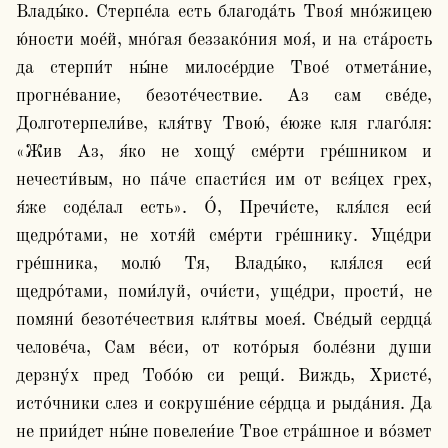
Влады́ко. Стерпе́ла есть благода́ть Твоя́ мно́жицею 
ю́ности мое́й, мно́гая беззако́ния моя́, и на ста́рость 
да стерпи́т ны́не милосе́рдие Твое́ отмета́ние, 
прогне́вание, безоте́чествие. Аз сам све́де, 
Долготерпели́ве, кля́тву Твою́, е́юже кля глаго́ля: 
«Жив Аз, я́ко не хощу́ сме́рти гре́шником и 
нечести́вым, но па́че спасти́ся им от вся́цех грех, 
я́же соде́лал есть». О́, Пречи́сте, кля́лся еси́ 
щедро́тами, не хотя́й сме́рти гре́шнику. Уще́дри 
гре́шника, молю́ Тя, Влады́ко, кля́лся еси́ 
щедро́тами, поми́луй, очи́сти, уще́дри, прости́, не 
помяни́ безоте́чествия кля́твы моея́. Све́дый сердца́ 
челове́ча, Сам ве́си, от кото́рыя боле́зни души 
дерзну́х пред Тобо́ю си рещи́. Виждь, Христе́, 
исто́чники слез и сокруше́ние се́рдца и рыда́ния. Да 
не прии́дет ны́не повелен́ие Твое стра́шное и во́змет 