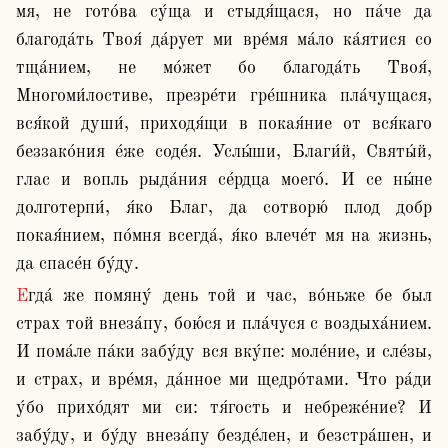
мя, не гото́ва су́ща и стыдя́щася, но па́че да 
благода́ть Твоя́ да́рует ми вре́мя ма́ло ка́ятися со 
тща́нием, не мо́жет бо благода́ть Твоя́, 
Многоми́лостиве, презре́ти гре́шника пла́чущася, 
вся́кой души́, приходя́щи в покая́ние от вся́каго 
беззако́ния е́же соде́я. Услы́ши, Благи́й, Святы́й, 
глас и вопль рыда́ния се́рдца моего́. И се ны́не 
долготерпи́, я́ко Благ, да сотворю́ плод добр 
покая́нием, по́мня всегда́, я́ко влече́т мя на жизнь, 
да спасе́н бу́ду.
Егда́ же помяну́ день той и час, во́ньже бе был 
страх той внеза́пу, бою́ся и пла́чуся с воздыха́нием. 
И пома́ле па́ки забу́ду вся вку́пе: моле́ние, и сле́зы, 
и страх, и вре́мя, да́нное ми щедро́тами. Что ра́ди 
у́бо прихо́дят ми си: тя́гость и небреже́ние? И 
забу́ду, и бу́ду внеза́пу безде́лен, и безстра́шен, и 