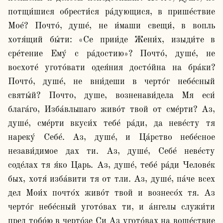
потщи́шися обрести́ся ра́дующися, в прише́ствие 
Мое́? Почто́, душе́, не и́маши свещи́, в вопль 
хотя́щий бы́ти: «Се прии́де Жени́х, изыди́те в 
сре́тение Ему́ с ра́достию»? Почто́, душе́, не 
восхоте́ угото́вати одея́ния досто́йна на бра́ки? 
Почто́, душе́, не вни́деши в черто́г небе́сный 
святы́й? Почто, душе, возненави́дела Мя еси́ 
блага́го, Изба́вльшаго живо́т твой от сме́рти? Аз, 
душе́, сме́рти вкуси́х тебе́ ра́ди, да неве́сту тя 
нареку́ Себе́. Аз, душе́, и Ца́рство небе́сное 
незави́димое дах ти. Аз, душе́, Себе́ неве́сту 
соде́лах тя я́ко Царь. Аз, душе́, тебе́ ра́ди Челове́к 
бых, хотя́ изба́вити тя от тли. Аз, душе́, па́че всех 
дел Мои́х почто́х живо́т твой и вознесо́х тя. Аз 
черто́г небе́сный угото́вах ти, и а́нгелы служи́ти 
пред тобо́ю в черто́зе Си Аз угото́вах на воше́ствие 