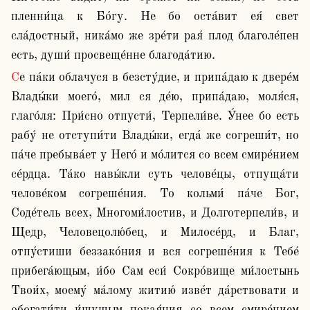
пленни́ца к Бо́гу. Не бо оста́вит ея́ свет 
сла́достный, ника́мо же зре́ти рая́ плод благоле́пен 
есть, души́ просвеще́нне благода́тию.
Се па́ки облачуся в безсту́дие, и припа́даю к двере́м 
Влады́ки моего́, мил ся де́ю, припа́даю, моля́ся, 
глаго́ля: При́сно отпусти́, Терпели́ве. У́нее бо есть 
рабу́ не отступи́ти Влады́ки, егда́ же согреши́т, но 
па́че пребыва́ет у Него́ и мо́лится со всем смире́нием 
се́рдца. Та́ко навы́кли суть челове́цы, отпуща́ти 
челове́ком согреше́ния. То кольми́ па́че Бог, 
Соде́тель всех, Многоми́лостив, и Долготерпели́в, и 
Щедр, Человецолю́бец, и Милосе́рд, и Благ, 
отпу́стиши беззако́ния и вся согреше́ния к Тебе́ 
прибега́ющым, и́бо Сам еси́ Сокро́вище ми́лостынь 
Твои́х, моему́ ма́лому житию́ изве́т да́рствовати и 