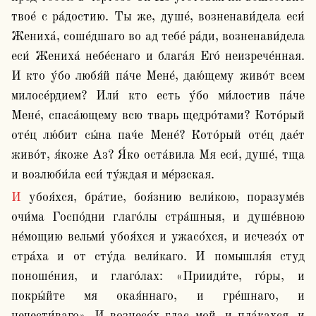
твое́ с ра́достию. Ты же, душе́, возненави́дела еси́ 
Жениха́, соше́дшаго во ад тебе́ ра́ди, возненави́дела 
еси́ Жениха́ небе́снаго и блага́я Его́ неизрече́нная. 
И кто у́бо любя́й па́че Мене́, даю́щему живо́т всем 
милосе́рдием? Или́ кто есть у́бо ми́лостив па́че 
Мене́, спаса́ющему всю тварь щедро́тами? Кото́рый 
оте́ц лю́бит сы́на пач́е Мене́? Кото́рый оте́ц дае́т 
живо́т, я́коже Аз? Я́ко оста́вила Мя еси́, душе́, тща 
и возлюби́ла еси́ ту́ждая и ме́рзская.
И убоя́хся, бра́тие, боя́знию вели́кою, поразуме́в 
очи́ма Госпо́дни глаго́лы стра́шныя, и душе́вною 
не́мощию вельми́ убоя́хся и ужасо́хся, и исчезо́х от 
стра́ха и от сту́да вели́каго. И помышля́я студ 
поноше́ния, и глаго́лах: «Прииди́те, го́ры, и 
покры́йте мя окая́ннаго, и гре́шнаго, и 