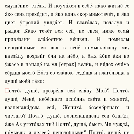
смуще́ние, сле́зы. И поуча́хся в себе́, ка́ко житие́ се 
я́ко сень прехо́дит, и я́ко конь скор мимотече́т, и я́ко 
цвет у́трений увяда́ет. И глаго́лах, печа́луя и 
рыда́я: Ка́ко тече́т век сей, не свем, и́мже есмы́ 
привя́зани сла́бостию ве́щьми. И помы́слы 
неподо́бными си вся в себе́ помышля́ющу ми, 
внеза́пу воздви́г о́чи на не́бо, и бых а́бие а́ки во 
у́жасе и нападе́ на мя [страх] вели́к, и ви́дех очи́ма 
се́рдца моего́ Бо́га со сла́вою седя́ща и глаго́люща к 
души́ мое́й та́ко: 
Почто́, душе́, презре́ла еси́ сла́ву Мою́? Почто́, 
душе́, Мене́, небе́снаго испо́лнь све́та и живота́, 
возненави́дела еси́, Жениха́ безсме́ртнаго и 
чи́стаго? Почто́, душе́, возненави́дела еси́ блага́я, 
я́же Аз угото́вах ти? Почто́, душе́, бысть Ми чужда́, 
по́мыслы и делесы́ неподо́бными? Почто́, душе́, не 