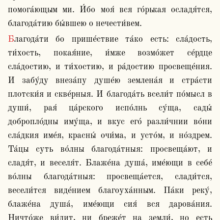
помога́ющым ми. И́бо моя́ вся го́рькая осладя́тся, 
благода́тию бы́вшею о нечести́вем.
Благода́ти бо прише́ствие та́ко есть: сла́дость, 
ти́хость, покая́ние, и́мже возмо́жет се́рдце 
сла́достию, и ти́хостию, и ра́достию просвеще́ния. 
И забу́ду внеза́пу душе́ю землена́я и стра́сти 
плотски́я и скве́рныя. И благода́ть всели́т по́мысл в 
души́, рая́ ца́рского испо́лнь су́ща, сады́ 
добропло́дны иму́ща, и вкус его́ разли́чнии во́ни 
сла́дкия име́я, красны́ очи́ма, и усто́м, и но́здрем. 
Та́цы суть во́лны благода́тныя: просвеща́ют, и 
сладя́т, и веселя́т. Блаже́на душа́, име́ющи в себе́ 
во́лны благода́тныя: просвеща́ется, слади́тся, 
весели́тся виде́нием благоуха́нным. Па́ки реку́, 
блаже́на душа́, име́ющи сия́ вся дарова́ния. 
Ничто́же ви́дит, ни бреже́т на земли́, но есть 