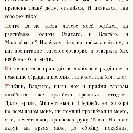
нечести́ваго». И вознесо́х глас мой, и пла́кахся, и 
прекло́нь главу́ до́лу, стыдя́хся. И пла́кався, сам 
себе́ рех та́ко:
Почто́ аз из чре́ва ма́тере моея́ роди́хся, да 
разгне́ваю Го́спода Свята́го, и Блага́го, и 
Милосе́рдаго? Изве́ржен бых из чре́ва зача́тием, и 
вне воспита́ние теле́сное сотвори́х, и отве́ржен бых 
небе́сныя благода́ти.
Оба́че пла́чася припадо́х и моли́хся с рыда́нием и 
не́мощию се́рдца, и возопи́х с пла́чем, глаго́ля та́ко:
Услы́ши, Влады́ко, плачь мой и прии́ми глаго́лы 
моле́бныя, я́же прино́сит гре́шный, стыдя́ся. 
Долготерпя́й, Милостивый и Щедрый, не сотвори́ 
по всем дело́м мои́м, ни помяни́ прогне́вания моего́, 
е́же, нече́ствовав, прогне́вах ру́ку Твою́. Но а́бие 
да́руй ми вре́мя ма́ло, да обря́щу покая́ние, 