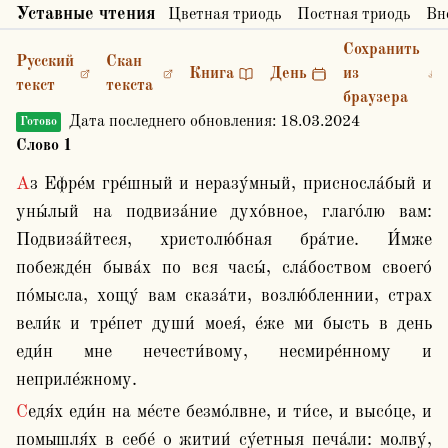
Уставные чтения
Цветная триодь
Постная триодь
Вн
Сохранить
Русский
Скан
Книга
День
из
текст
текста
браузера
Дата последнего обновления:
18.03.2024
Готово
Слово 1
Аз Ефре́м гре́шный и неразу́мный, присносла́бый и 
уны́лый на подвиза́ние духо́вное, глаго́лю вам: 
Подвиза́йтеся, христолю́бная бра́тие. И́мже 
побежде́н быва́х по вся часы́, сла́боством своего́ 
по́мысла, хощу́ вам сказа́ти, возлю́бленнии, страх 
вели́к и тре́пет души́ моея́, е́же ми бысть в день 
еди́н мне нечести́вому, несмире́нному и 
неприле́жному.
Седя́х еди́н на ме́сте безмо́лвне, и ти́се, и высо́це, и 
помышля́х в себе́ о житии́ су́етныя печа́ли: молву́, 