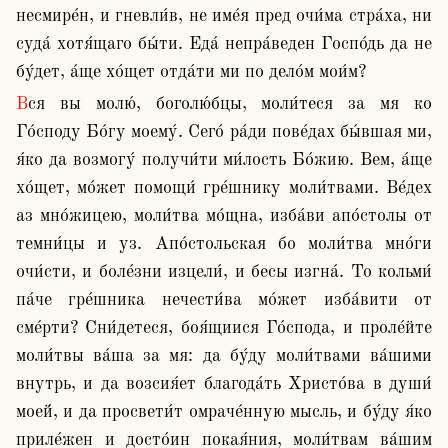
несмире́н, и гневли́в, не име́я пред очи́ма стра́ха, ни 
суда́ хотя́щаго бы́ти. Еда́ непра́веден Госпо́дь да не 
бу́дет, а́ще хо́щет отда́ти ми по дело́м мои́м?
Вся вы молю́, боголю́бцы, моли́теся за мя ко 
Го́споду Бо́гу моему́. Сего́ ра́ди пове́дах бы́вшая ми, 
я́ко да возмогу́ получи́ти ми́лость Бо́жию. Вем, а́ще 
хо́щет, мо́жет помощи́ гре́шнику моли́твами. Ве́дех 
аз мно́жицею, моли́тва мо́щна, изба́ви апо́столы от 
темни́цы и уз. Апо́стольская бо моли́тва мно́ги 
очи́сти, и боле́зни изцели́, и бесы изгна́. То кольми́ 
па́че гре́шника нечести́ва мо́жет изба́вити от 
сме́рти? Сни́детеся, боя́щиися Го́спода, и проле́йте 
моли́твы ва́ша за мя: да бу́ду моли́твами ва́шими 
внутрь, и да возсия́ет благода́ть Христо́ва в души́ 
моей́, и да просвети́т омраче́нную мысль, и бу́ду я́ко 
приле́жен и досто́ин покая́ния, моли́твам ва́шим 