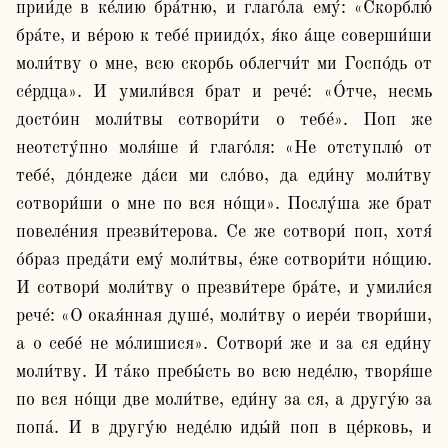
прии́де в ке́лию бра́тню, и глаго́ла ему́: «Скорблю́ 
бра́те, и ве́рою к тебе́ приидо́х, я́ко а́ще соверши́ши 
моли́тву о мне, всю скорбь облегчи́т ми Госпо́дь от 
се́рдца». И умили́вся брат и рече́: «О́тче, несмь 
досто́ин моли́твы сотвори́ти о тебе́». Поп же 
неотсту́пно моля́ше и́ глаго́ля: «Не отступлю́ от 
тебе́, до́ндеже да́си ми сло́во, да еди́ну моли́тву 
сотвори́ши о мне по вся но́щи». Послу́ша же брат 
повеле́ния презви́терова. Се же сотвори́ поп, хотя́ 
о́браз преда́ти ему́ моли́твы, е́же сотвори́ти но́щию. 
И сотвори́ моли́тву о презви́тере бра́те, и умили́ся 
рече́: «О окая́нная душе́, моли́тву о иере́и твори́ши, 
а о себе́ не мо́лишися». Сотвори́ же и за ся еди́ну 
моли́тву. И та́ко пребы́сть во всю неде́лю, творя́ше 
по вся но́щи две моли́тве, еди́ну за ся, а другу́ю за 
попа́. И в другу́ю неде́лю иды́й поп в це́рковь, и 