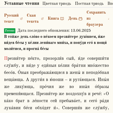
Уставные чтения
Цветная триодь
Постная триодь
Вн
Сохранить
Русский
Скан
Книга
День
из
текст
текста
браузера
Дата последнего обновления:
13.06.2025
Готово
В то́йже день сло́во о не́коем презви́тере духо́внем, и́же
ви́дев бе́сы у ке́лии лени́ваго мни́ха, и пону́ди его́ в нощи́
моли́тися, и прогна́ бе́сы
Презви́тер не́кто, прозорли́в сый, и́де соверши́ти 
слу́жбу, и ви́де у еди́ныя ке́лии бра́тни мно́жество 
бесо́в. О́выя преобража́ющяся в жены́ и неподо́бная 
веща́юща. А други́я в ю́ноши – и руга́ющася. Ины́я 
же лику́юща, про́чия же во ины́я о́бразы 
пременя́ющася. Презви́тер же воздохну́в и рече́: «О 
ка́ко брат в ле́ности сей пребыва́ет, и сего́ ра́ди 
лука́вии бе́си обхо́дят и́». Соверши́в же слу́жбу, 