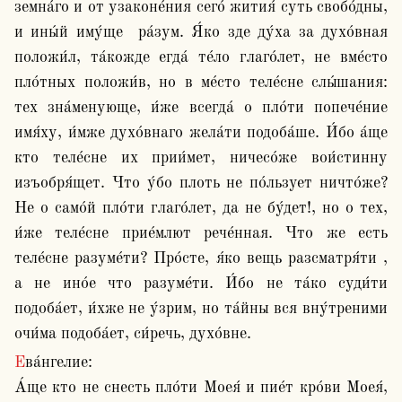
земна́го и от узаконе́ния сего́ жития́ суть свобо́дны, 
и ины́й иму́ще  ра́зум. Я́ко зде ду́ха за духо́вная 
положи́л, та́кожде егда́ те́ло глаго́лет, не вме́сто 
пло́тных положи́в, но в ме́сто теле́сне слы́шания: 
тех зна́менующе, и́же всегда́ о пло́ти попече́ние 
имя́ху, и́мже духо́внаго жела́ти подоба́ше. И́бо а́ще 
кто теле́сне их прии́мет, ничесо́же вои́стинну 
изъобря́щет. Что у́бо плоть не по́льзует ничто́же? 
Не о само́й пло́ти глаго́лет, да не бу́дет!, но о тех, 
и́же теле́сне прие́млют рече́нная. Что же есть 
теле́сне разуме́ти? Про́сте, я́ко вещь разсматря́ти , 
а не ино́е что разуме́ти. И́бо не та́ко суди́ти 
подоба́ет, и́хже не у́зрим, но та́йны вся вну́треними 
очи́ма подоба́ет, си́речь, духо́вне.
Ева́нгелие:

А́ще кто не снесть пло́ти Моея́ и пие́т кро́ви Моея́, 