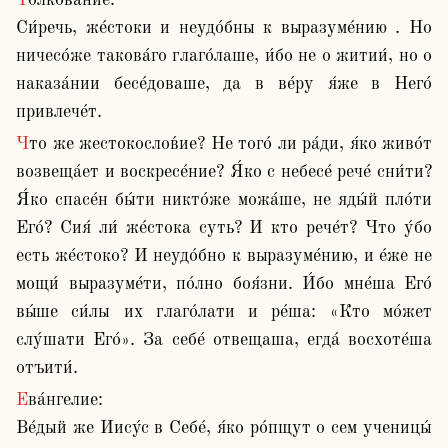
Толкова́ние:

Си́речь, же́стоки и неудо́бны к выразуме́нию . Но 
ничесо́же такова́го глаго́лаше, и́бо не о житии́, но о 
наказа́нии бесе́доваше, да в ве́ру я́же в Него́ 
привлече́т.
Что же жестокослов́ие? Не того́ ли ра́ди, я́ко живо́т 
возвеща́ет и воскресе́ние? Я́ко с небесе́ рече́ сни́ти? 
Я́ко спасе́н бы́ти никто́же можа́ше, не яды́й пло́ти 
Его́? Сия́ ли́ же́стока суть? И кто рече́т? Что у́бо 
есть же́стоко? И неудо́бно к выразуме́нию, и е́же не 
мощи́ выразуме́ти, по́лно боя́зни. И́бо мне́ша Его́ 
вы́ше си́лы их глаго́лати и ре́ша: «Кто мо́жет 
слу́шати Его́». За себе́ отвещаша, егда́ восхоте́ша 
отъити́.
Ева́нгелие:

Ве́дый же Иису́с в Себе́, я́ко ро́пщут о сем ученицы́ 