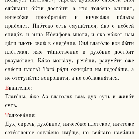
по́льзует ничто́же», си́речь, духо́вно словеса́ Моя́ 
слы́шаны бы́ти досто́ит: а кто теле́сне слы́шит, 
ничесо́же приобрета́ет и ничесо́же по́льзы 
прие́млет. Пло́тско есть смуща́тися, я́ко с небеси́ 
снидо́х, и сы́на Ио́сифова мне́ти, и я́ко мо́жет нам 
да́ти плоть свою́ в снеде́ние. Сия́ глаго́лю вся бы́ти 
пло́тская, я́же та́инственне и духо́вне досто́ит 
разуме́тися. Ка́ко можа́ху, рече́ши, разуме́ти е́же 
сне́сти плоть? Того́ ра́ди ожида́ти им подоба́ше, а 
не отступа́ти: вопроша́ти, а не соблажня́тися.
Ева́нгелие:

Глаго́лы, я́же Аз глаго́лах вам, дух суть и живо́т 
суть. 
Толкова́ние:

Дух, си́речь, духо́вное, ничесо́же плотско́е, ничто́же 
есте́ственое согла́сие иму́ще, но вся́каго наси́лия  