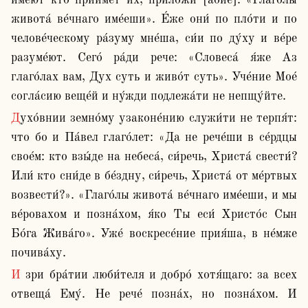
име́ют кто прии́мет их, приложи́ [а́бие]: «Глаго́лы 
живота́ ве́чнаго име́еши». Е́же они́ по пло́ти и по 
челове́ческому ра́зуму мне́ша, си́и по ду́ху и ве́ре 
разуме́ют. Сего́ ра́ди рече: «Словеса́ я́же Аз 
глаго́лах вам, Дух суть и живо́т суть». Уче́ние Мое́ 
согла́сию веще́й и ну́жди подлежа́ти не непщу́йте.
Духо́внии земно́му узаконе́нию служи́ти не терпя́т: 
что бо и Па́вел глаго́лет: «Да не рече́ши в се́рдцы 
свое́м: кто взы́де на небеса́, си́речь, Христа́ свести́? 
Или́ кто сни́де в бе́здну, си́речь, Христа́ от ме́ртвых 
возвести́?». «Глаго́лы живота́ ве́чнаго име́еши, и мы 
ве́ровахом и позна́хом, я́ко Ты еси́ Христо́с Сын 
Бо́га Жива́го». Уже́ воскресе́ние прия́ша, в не́мже 
почива́ху.
И зри бра́тии люби́теля и добро́ хотя́щаго: за всех 
отвеща́ Ему́. Не рече́ позна́х, но позна́хом. И 