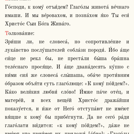
Го́споди, к кому́ отъи́дем? Глаго́лы живота́ ве́чнаго 
имаши. И мы ве́ровахом, и позна́хом я́ко Ты еси́ 
Христо́с Сын Бо́га Жива́го.
Толкова́ние:

Зри́ши ли, не словеса́, но сопротивле́ние и 
лука́вство послу́шателей собла́зн породи́. И́бо а́ще 
си́це не рекл бы, не преста́ли бы́ша бра́шна 
теле́снаго прося́ще. И а́ще двана́десять ку́пно с 
ни́ми сия́ же словеса́ слы́шаша, оба́че проти́вним 
о́бразом объя́ти суть глаго́люще: «К кому́ по́йдем?». 
Ка́ко вели́кия любви́ сло́во! И́мже па́че оте́ц, и 
матере́й, и всех веще́й Христо́с дража́йши 
показу́ется, и и́же от Него́ отступа́ют не име́ют 
вя́щше к кому́ бы прибе́гнути. Да не сего́ ра́ди 
глаго́лати ви́дится: «к кому́ по́йдем?», да́же не 