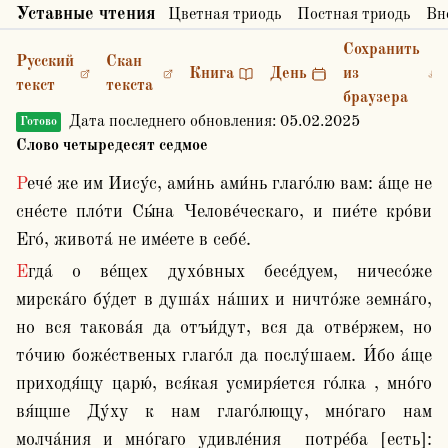
Уставные чтения
Цветная триодь
Постная триодь
Вн
Сохранить
Русский
Скан
Книга
День
из
текст
текста
браузера
Дата последнего обновления:
05.02.2025
Готово
Слово четыредесят седмое
Рече́ же им Иису́с, ами́нь ами́нь глаго́лю вам: а́ще не 
сне́сте пло́ти Сы́на Челове́ческаго, и пие́те кро́ви 
Его́, живота́ не име́ете в себе́. 
Егда́ о ве́щех духо́вных бесе́дуем, ничесо́же 
мирска́го бу́дет в душа́х на́ших и ничто́же земна́го, 
но вся такова́я да отъи́дут, вся да отве́ржем, но 
то́чию боже́ственых глаго́л да послу́шаем. И́бо а́ще 
приходя́щу царю́, вся́кая усмиря́ется го́лка , мно́го 
вя́щше Ду́ху к нам глаго́лющу, мно́гаго нам 
молча́ния и мно́гаго удивле́ния  потре́ба [есть]: 