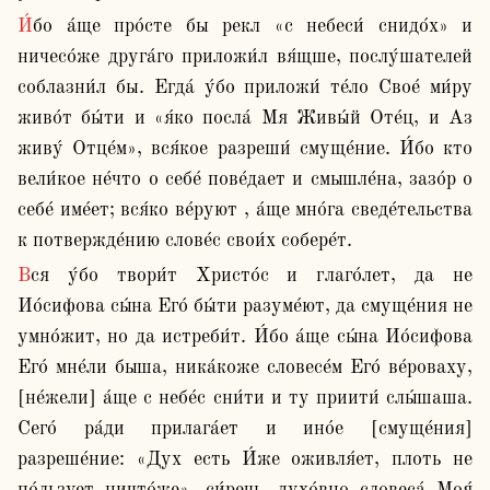
И́бо а́ще про́сте бы рекл «с небеси́ снидо́х» и 
ничесо́же друга́го приложи́л вя́щше, послу́шателей 
соблазни́л бы. Егда́ у́бо приложи́ те́ло Свое́ ми́ру 
живо́т бы́ти и «я́ко посла́ Мя Живы́й Оте́ц, и Аз 
живу́ Отце́м», вся́кое разреши́ смуще́ние. И́бо кто 
вели́кое не́что о себе́ пове́дает и смышле́на, зазо́р о 
себе́ име́ет; вся́ко ве́руют , а́ще мно́га сведе́тельства 
к потвержде́нию слове́с свои́х собере́т.
Вся у́бо твори́т Христо́с и глаго́лет, да не 
Ио́сифова сы́на Его́ бы́ти разуме́ют, да смуще́ния не 
умно́жит, но да истреби́т. И́бо а́ще сы́на Ио́сифова 
Его́ мне́ли быша, ника́коже словесе́м Его́ ве́роваху, 
[не́жели] а́ще с небе́с сни́ти и ту приити́ слы́шаша. 
Сего́ ра́ди прилага́ет и ино́е [смуще́ния] 
разреше́ние: «Дух есть И́же оживля́ет, плоть не 