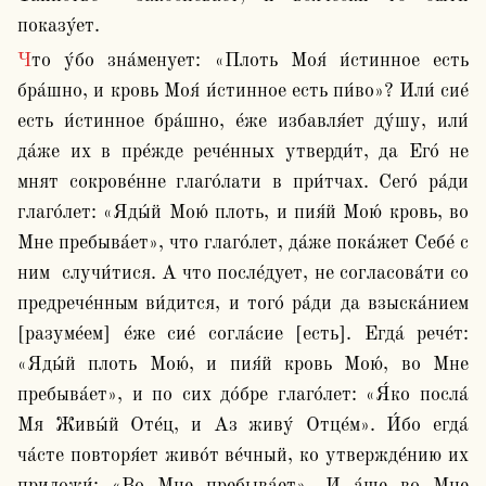
показу́ет.
Что у́бо зна́менует: «Плоть Моя́ и́стинное есть 
бра́шно, и кровь Моя́ и́стинное есть пи́во»? Или́ сие́ 
есть и́стинное бра́шно, е́же избавля́ет ду́шу, или́ 
да́же их в пре́жде рече́нных утверди́т, да Его́ не 
мнят сокрове́нне глаго́лати в при́тчах. Сего́ ра́ди 
глаго́лет: «Яды́й Мою́ плоть, и пия́й Мою́ кровь, во 
Мне пребыва́ет», что глаго́лет, да́же пока́жет Себе́ с 
ним  случи́тися. А что после́дует, не согласова́ти со 
предрече́нным ви́дится, и того́ ра́ди да взыска́нием 
[разуме́ем] е́же сие́ согла́сие [есть]. Егда́ рече́т: 
«Яды́й плоть Мою́, и пия́й кровь Мою́, во Мне 
пребыва́ет», и по сих до́бре глаго́лет: «Я́ко посла́ 
Мя Живы́й Оте́ц, и Аз живу́ Отце́м». И́бо егда́ 
ча́сте повторя́ет живо́т ве́чный, ко утвержде́нию их 