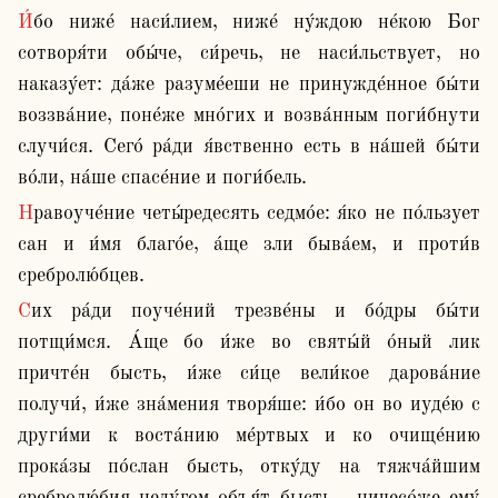
И́бо ниже́ наси́лием, ниже́ ну́ждою не́кою Бог 
сотворя́ти обы́че, си́речь, не наси́льствует, но 
наказу́ет: да́же разуме́еши не принужде́нное бы́ти 
воззва́ние, поне́же мно́гих и возва́нным поги́бнути 
случи́ся. Сего́ ра́ди я́вственно есть в на́шей бы́ти 
во́ли, на́ше спасе́ние и поги́бель.
Нравоуче́ние четы́редесять седмо́е: я́ко не по́льзует 
сан и и́мя благо́е, а́ще зли быва́ем, и проти́в 
сребролю́бцев.
Сих ра́ди поуче́ний трезве́ны и бо́дры бы́ти 
потщи́мся. А́ще бо и́же во святы́й о́ный лик 
причте́н бысть, и́же си́це вели́кое дарова́ние 
получи́, и́же зна́мения творя́ше: и́бо он во иуде́ю с 
други́ми к воста́нию ме́ртвых и ко очище́нию 
прока́зы по́слан бысть, отку́ду на тяжча́йшим 