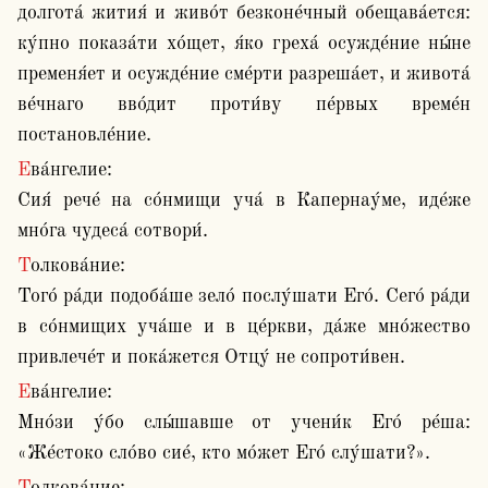
долгота́ жития́ и живо́т безконе́чный обещава́ется: 
ку́пно показа́ти хо́щет, я́ко греха́ осужде́ние ны́не 
пременя́ет и осужде́ние сме́рти разреша́ет, и живота́ 
ве́чнаго вво́дит проти́ву пе́рвых време́н 
постановле́ние.
Ева́нгелие:

Сия́ рече́ на со́нмищи уча́ в Капернау́ме, иде́же 
мно́га чудеса́ сотвори́. 
Толкова́ние:

Того́ ра́ди подоба́ше зело́ послу́шати Его́. Сего́ ра́ди 
в со́нмищих уча́ше и в це́ркви, да́же мно́жество 
привлече́т и пока́жется Отцу́ не сопроти́вен.
Ева́нгелие:

Мно́зи у́бо слы́шавше от учени́к Его́ ре́ша: 
«Же́стоко сло́во сие́, кто мо́жет Его́ слу́шати?».