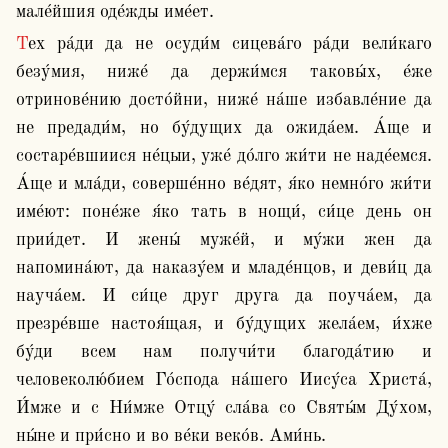
мале́йшия оде́жды име́ет.
Тех ра́ди да не осуди́м сицева́го ра́ди вели́каго 
безу́мия, ниже́ да держи́мся таковы́х, е́же 
отринове́нию досто́йни, ниже́ на́ше избавле́ние да 
не предади́м, но бу́дущих да ожида́ем. А́ще и 
состаре́вшиися не́цыи, уже́ до́лго жи́ти не наде́емся. 
А́ще и мла́ди, соверше́нно ве́дят, я́ко немно́го жи́ти 
име́ют: поне́же я́ко тать в нощи́, си́це день он 
прии́дет. И жены́ муже́й, и му́жи жен да 
напомина́ют, да наказу́ем и младе́нцов, и деви́ц да 
науча́ем. И си́це друг друга да поуча́ем, да 
презре́вше настоя́щая, и бу́дущих жела́ем, и́хже 
бу́ди всем нам получи́ти благода́тию и 
человеколю́бием Го́спода на́шего Иису́са Христа́, 
И́мже и с Ни́мже Отцу́ сла́ва со Святы́м Ду́хом, 