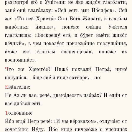
разсмотри́ его́ о Учи́тели: не я́ко жидо́м глаго́лати, 
зане́ они́ глаго́лаху: «Сей есть сын Ио́сифов». Сей 
же: «Ты еси́ Христо́с Сын Бо́га Жива́го, и глаго́лы 
живо́тныя и́маши», поне́же слы́ша Учи́теля 
глаго́люща: «Воскрешу́ его́, и бу́дет име́ти живо́т 
ве́чный», в чем показу́ет прилежа́ние послуша́ния, 
и́мже сия́ глаго́лы вознепщева́в, поне́же их 
воспомина́ет.
Что же Христо́с? Ниже́ похвали́ Петра́, ниже́ 
почуди́ся, - а́ще сие́ и и́нде сотвори́, - но:
Ева́нгелие:

Не Аз ли вас, рече́, двана́десять избра́х? И еди́н от 
вас диа́вол есть. 
Толкова́ние

И́бо егда́ Петр рече́: «И мы ве́ровахом», отлуча́ет от 
сочета́ния Иу́ду. И́бо и́нде ничесо́же о ученице́х 