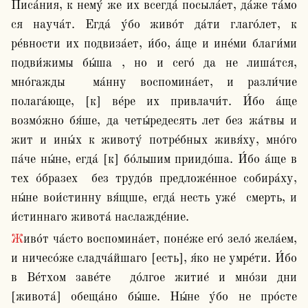
Писа́ния, к нему́ же их всегда́ посыла́ет, да́же та́мо 
ся науча́т. Егда́ у́бо живо́т да́ти глаго́лет, к 
ре́вности их подвиза́ет, и́бо, а́ще и ине́ми благи́ми 
подви́жимы бы́ша , но и сего́ да не лиша́тся, 
мно́гажды  ма́нну воспомина́ет, и разли́чие 
полага́юще, [к] ве́ре их привлачи́т. И́бо а́ще 
возмо́жно бя́ше, да четы́редесять лет без жа́твы и 
жит и ины́х к животу́ потре́бных живя́ху, мно́го 
па́че ны́не, егда́ [к] бо́льшим приидо́ша. И́бо а́ще в 
тех о́бразех  без трудо́в предложе́нное собира́ху, 
ны́не вои́стинну вя́щше, егда́ несть уже́  смерть, и 
и́стиннаго живота́ наслажде́ние.
Живо́т ча́сто воспомина́ет, поне́же его́ зело́ жела́ем, 
и ничесо́же сладча́йшаго [есть], я́ко не умре́ти. И́бо 
в Ве́тхом заве́те  до́лгое житие́ и мно́зи дни 
[живота́] обеща́но бы́ше. Ны́не у́бо не про́сте 