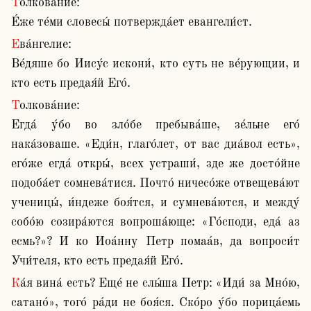
Толкова́ние:

Е́же те́ми словесы́ потвержда́ет евангели́ст.
Ева́нгелие:

Ве́дяше бо Иису́с искони́, кто суть не ве́рующии, и 
кто есть предая́й Его́. 
Толкова́ние:

Егда́ у́бо во зло́бе пребыва́ше, зе́льне его́ 
нака́зоваше. «Еди́н, глаго́лет, от вас диа́вол есть», 
его́же егда́ откры́, всех устраши́, зде же досто́йне 
подоба́ет сомнева́тися. Почто́ ничесо́же отвещева́ют 
ученицы́, и́ндеже боя́тся, и сумнева́ются, и между́ 
собо́ю созира́ются вопроша́юще: «Го́споди, еда́ аз 
есмь?»? И ко Иоа́нну Петр помаа́в, да вопроси́т 
Учи́теля, кто есть предая́й Его́.
Ка́я вина́ есть? Еще́ не слы́ша Петр: «Иди́ за Мно́ю, 
сатано́», того́ ра́ди не боя́ся. Ско́ро у́бо порица́емь  