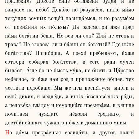
прилежи́м? Доко́ле си́це обтя́жени бу́дем и не 
взира́ем на не́бо? Доко́ле не разуме́ем, ниже́ ми́мо 
теку́щих земны́х веще́й насыща́емся, и не разуме́ем 
от позна́ния их по́льзы? Да разсмотри́ я́же пред 
на́ми бога́тии бе́ша. Не вси ли сон? Или́ не стень и 
трава́? Не словеса́ ли и ба́сни он бога́тый? Где ны́не 
бога́тства? Погибо́ша. А грехи́ пребыва́ют, и́хже 
сотвори́ собира́я бога́тства, и сего́ ра́ди му́чен 
быва́ет. А́ще бо не бысть му́ка, не бысть и Ца́рство 
небе́сное, со и́же нам род и приложе́ние о́бщее, тех 
чести́ти подоба́ше. Мы же псы воспя́туем  мно́ги и 
ослы́ ди́кия, и медве́ди, и ины́х безслове́сных ро́ды, 
а челове́ка гла́дом и немощна́го презира́ем, и вя́щше 
почита́ем чу́ждаго не́жели сро́днаго, и 
досто́йнейшаго чу́ждаго не́жели дома́шняго мним.
Но до́мы прекра́сныя созида́ти, и друго́в полки́ 