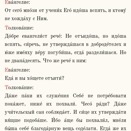
Ева́нгелие:

От сего́ мно́зи от учени́к Его́ идо́ша вспять, и ктому́ 
не хожда́ху с Ним.
Толкова́ние:

До́бре евангели́ст рече́: Не отъидо́ша, но идо́ша 
вспять, си́речь, не утвержда́шася в доброде́телех и 
ю́же име́яху ве́ру погуби́ша, егда́ раздели́шася. Но 
не двана́десять. Что же рече́ к ним:
Ева́нгелие:

Еда́ и вы хо́щете отъити́?
Толкова́ние:

Да́же па́ки их служе́ния Себе́ не потре́бовати 
пока́жет, ниже́ их похвали́. Чесо́ ра́ди? Да́же 
учи́тельскый сан соблюда́ет. И си́це их утвержда́ти 
вя́щше подоба́ше. И́бо а́ще бы похвали́л, мне́ли 
бы́ша себе́ благода́рную вещь соде́лати. Егда́ же их 