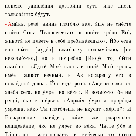
поне́же удивле́ния досто́йни суть и́же днесь 
толкова́ных бу́дут.
«Ами́нь, рече́, ами́нь глаго́лю вам, а́ще не сне́сте 
пло́ти Сы́на Челове́ческаго и пие́те кро́ви Его́, 
живота́ не име́ете в себе́ пребыва́ющаго». И́бо егда́ 
сие́ бы́ти [иуде́и] глаго́лаху невозмо́жно, [не 
невозмо́жно,] но и потре́бно [Иису́с то] бы́ти 
глаго́лет: «Яды́й Мою́ плоть и пия́й Мою́ кровь, 
име́ет живо́т ве́чный, и Аз воскрешу́ его́ в 
после́дний день». И́бо егда́ рече́: «А́ще кто яст от 
хле́ба сего́, не у́мрет во ве́ки». И возмо́жно бе им 
рещи́, я́ко и пе́рвее: «Авраа́м у́мре и проро́цы 
умро́ша, ка́ко Ты глаго́леши не вку́сит сме́рти?» И 
Воскресе́ние наво́дит, ко́им же разреша́ет 
непщева́ние, я́ко не у́мрет во ве́ки. Ча́сте у́бо в 
Та́инстве  закоснева́ет, и вся́чески то бы́ти 