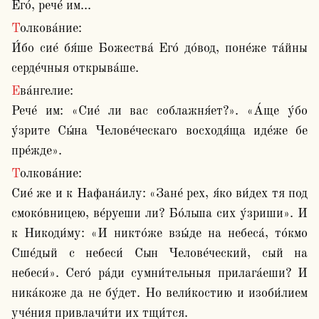
Его́, рече́ им...
Толкова́ние:

И́бо сие́ бя́ше Божества́ Его́ до́вод, поне́же та́йны 
серде́чныя открыва́ше.
Ева́нгелие:

Рече́ им: «Сие́ ли вас соблажня́ет?». «А́ще у́бо 
у́зрите Сы́на Челове́ческаго восходя́ща иде́же бе 
пре́жде».
Толкова́ние:

Сие́ же и к Нафана́илу: «Зане́ рех, я́ко ви́дех тя под 
смоко́вницею, ве́руеши ли? Бо́льша сих у́зриши». И 
к Никоди́му: «И никто́же взы́де на небеса́, то́кмо 
Сше́дый с небеси́ Сын Челове́ческий, сый на 
небеси́». Сего́ ра́ди сумни́тельныя прилага́еши? И 
ника́коже да не бу́дет. Но вели́костию и изоби́лием 
уче́ния привлачи́ти их тщи́тся.