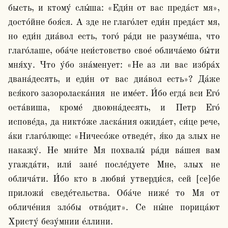
бысть, и ктому́ слы́ша: «Еди́н от вас преда́ст мя», 
досто́йне боя́ся. А зде не глаго́лет еди́н преда́ст мя, 
но еди́н диа́вол есть, того́ ра́ди не разуме́ша, что 
глаго́лаше, оба́че неи́стовство свое́ облича́емо бы́ти 
мня́ху. Что у́бо зна́менует: «Не аз ли вас избра́х 
двана́десять, и еди́н от вас диа́вол есть»? Да́же 
вся́кого зазороласка́ния  не име́ет. И́бо егда́ вси Его́ 
оста́виша, кроме́ двоюна́десять, и Петр Его́ 
испове́да, да никто́же ласка́ния ожида́ет, си́це рече, 
а́ки глаго́люще: «Ничесо́же отведе́т, я́ко да злых не 
накажу́. Не мни́те Мя похвалы́ ра́ди ва́шея вам 
угажда́ти, или́ зане́ после́дуете Мне, злых не 
облича́ти. И́бо кто в любви́ утверди́ся, сей [се]бе 
приложи́ сведе́тельства. Оба́че ниже́ то Мя от 
обличе́ния зло́бы отво́дит». Се ны́не порица́ют 
Христу́ безу́мнии е́ллини.