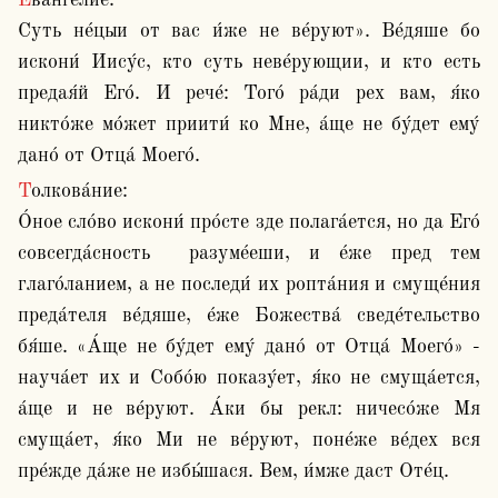
Ева́нгелие:

Суть не́цыи от вас и́же не ве́руют». Ве́дяше бо 
искони́ Иису́с, кто суть неве́рующии, и кто есть 
предая́й Его́. И рече́: Того́ ра́ди рех вам, я́ко 
никто́же мо́жет приити́ ко Мне, а́ще не бу́дет ему́ 
дано́ от Отца́ Моего́.
Толкова́ние:

О́ное сло́во искони́ про́сте зде полага́ется, но да Его́ 
совсегда́сность  разуме́еши, и е́же пред тем 
глаго́ланием, а не последи́ их ропта́ния и смуще́ния 
преда́теля ве́дяше, е́же Божества́ сведе́тельство 
бя́ше. «А́ще не бу́дет ему́ дано́ от Отца́ Моего́» - 
науча́ет их и Собо́ю показу́ет, я́ко не смуща́ется, 
а́ще и не ве́руют. А́ки бы рекл: ничесо́же Мя 
смуща́ет, я́ко Ми не ве́руют, поне́же ве́дех вся 
пре́жде да́же не избы́шася. Вем, и́мже даст Оте́ц. 