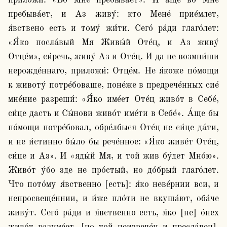
приложи́: «Во Мне пребыва́ет». И а́ще во Мне 
пребыва́ет, и Аз живу́: кто Мене́ прие́млет, 
я́вствено есть и тому́ жи́ти. Сего́ ра́ди глаго́лет: 
«Я́ко посла́вый Мя Живы́й Оте́ц, и Аз живу́ 
Отце́м», си́речь, живу́ Аз и Оте́ц. И да не возмни́ши 
нерожде́ннаго, приложи́: Отце́м. Не я́коже по́мощи 
к животу́ потре́боваше, поне́же в предрече́нных сие́ 
мне́ние разреши́: «Я́ко име́ет Оте́ц живо́т в Себе́, 
си́це дасть и Сы́нови живо́т име́ти в Себе́». А́ще бы 
по́мощи потре́бовал, обре́лбыся Оте́ц не си́це да́ти, 
и не и́стинно бы́ло бы рече́нное: «Я́ко живе́т Оте́ц, 
си́це и Аз». И «яды́й Мя, и той жив бу́дет Мно́ю». 
Живо́т у́бо зде не про́стый, но до́брый глаго́лет. 
Что пото́му я́вственно [есть]: я́ко неве́рнии вси, и 
непросвеще́ннии, и и́же пло́ти не вкуша́ют, оба́че 
живу́т. Сего́ ра́ди и я́вственно есть, я́ко [не] о́нех 