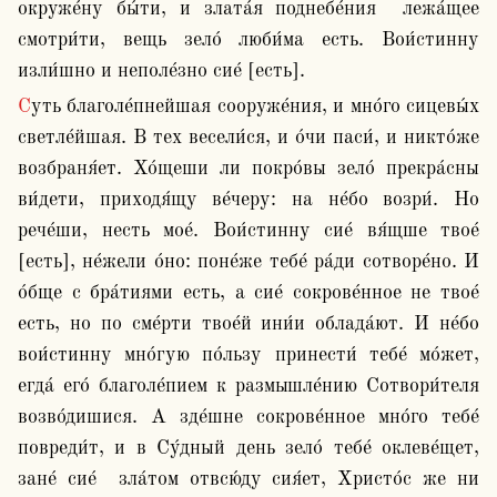
окруже́ну бы́ти, и злата́я поднебе́ния  лежа́щее 
смотри́ти, вещь зело́ люби́ма есть. Вои́стинну 
изли́шно и неполе́зно сие́ [есть].
Суть благоле́пнейшая сооруже́ния, и мно́го сицевы́х 
светле́йшая. В тех весели́ся, и о́чи паси́, и никто́же 
возбраня́ет. Хо́щеши ли покро́вы зело́ прекра́сны 
ви́дети, приходя́щу ве́черу: на не́бо возри́. Но 
рече́ши, несть мое́. Вои́стинну сие́ вя́щше твое́ 
[есть], не́жели о́но: поне́же тебе́ ра́ди сотворе́но. И 
о́бще с бра́тиями есть, а сие́ сокрове́нное не твое́ 
есть, но по сме́рти твое́й ини́и облада́ют. И не́бо 
вои́стинну мно́гую по́льзу принести́ тебе́ мо́жет, 
егда́ его́ благоле́пием к размышле́нию Сотвори́теля 
возво́дишися. А зде́шне сокрове́нное мно́го тебе́ 
повреди́т, и в Су́дный день зело́ тебе́ оклеве́щет, 
зане́ сие́  зла́том отвсю́ду сия́ет, Христо́с же ни 