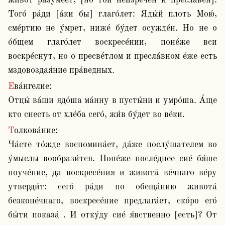
живо́т разуме́ет, [но той неизрече́н и пресла́вен]. 
Того́ ра́ди [а́ки бы] глаго́лет: Яды́й плоть Мою́, 
сме́ртию не у́мрет, ниже́ бу́дет осужде́н. Но не о 
о́бщем глаго́лет воскресе́нии, поне́же вси 
воскре́снут, но о пресве́тлом и пресла́вном е́же есть 
мздовоздая́ние пра́ведных.
Ева́нгелие:

Отцы́ ва́ши ядо́ша ма́нну в пусты́ни и умро́ша. А́ще 
кто снесть от хле́ба сего́, жи́в бу́дет во ве́ки.
Толкова́ние:

Ча́сте то́жде воспомина́ет, да́же послу́шателем во 
у́мыслы вообрази́тся. Поне́же после́днее сие́ бя́ше 
поуче́ние, да воскресе́ния и живота́ ве́чнаго ве́ру 
утверди́т: сего́ ра́ди по обеща́нию живота́ 
безконе́чнаго, воскресе́ние предлага́ет, ско́ро его́ 
бы́ти показа́ . И отку́ду сие́ я́вственно [есть]? От 