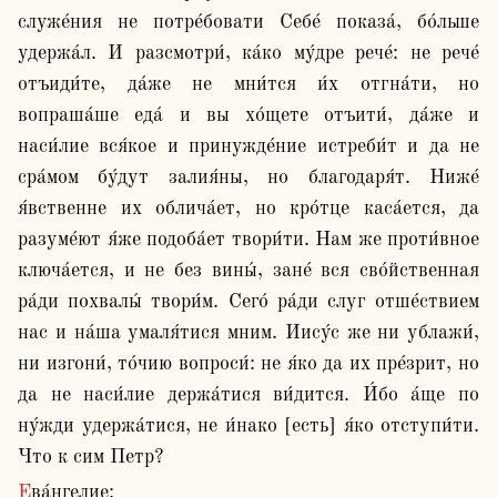
служе́ния не потре́бовати Себе́ показа́, бо́льше 
удержа́л. И разсмотри́, ка́ко му́дре рече́: не рече́ 
отъиди́те, да́же не мни́тся и́х отгна́ти, но 
вопраша́ше еда́ и вы хо́щете отъити́, да́же и 
наси́лие вся́кое и принужде́ние истреби́т и да не 
сра́мом бу́дут залия́ны, но благодаря́т. Ниже́ 
я́вственне их облича́ет, но кро́тце каса́ется, да 
разуме́ют я́же подоба́ет твори́ти. Нам же проти́вное 
ключа́ется, и не без вины́, зане́ вся сво́йственная 
ра́ди похвалы́ твори́м. Сего́ ра́ди слуг отше́ствием 
нас и на́ша умаля́тися мним. Иису́с же ни ублажи́, 
ни изгони́, то́чию вопроси́: не я́ко да их пре́зрит, но 
да не наси́лие держа́тися ви́дится. И́бо а́ще по 
ну́жди удержа́тися, не и́нако [есть] я́ко отступи́ти. 
Что к сим Петр? 
Ева́нгелие:
