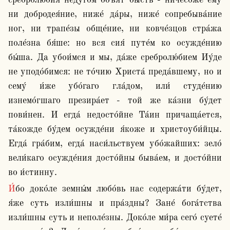
сребролю́бия неду́гом объя́т бысть - ничесо́же ему́ 
ни добродея́ние, ниже́ да́ры, ниже́ сопребыва́ние 
ног, ни трапе́зы обще́ние, ни ковче́зцов стра́жа 
поле́зна бя́ше: но вся сия́ путе́м ко осужде́нию 
бы́ша. Да убои́мся и мы, да́же сребролю́бием Иу́де 
не уподо́бимся: не то́чию Христа́ преда́вшему, но и 
сему́ и́же убо́гаго гла́дом, или́ студе́нию 
изнемо́гшаго презира́ет - той же ка́зни бу́дет 
пови́нен. И егда́ недосто́йне Та́ин причаща́ется, 
та́кожде бу́дем осужде́ни я́коже и христоуби́йцы. 
Егда́ гра́бим, егда́ наси́льствуем убо́жайших: зело́ 
вели́каго осужде́ния досто́йны быва́ем, и досто́йни 
во и́стинну.
И́бо доко́ле земны́м любо́вь нас содержа́ти бу́дет, 
я́же суть изли́шны и пра́здны? Зане́ бога́тства 
изли́шны суть и неполе́зны. Доко́ле ми́ра сего́ суете́ 