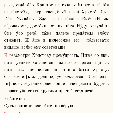
рече́, егда́ у́бо Христо́с глаго́ла: «Вы же кого́ Мя 
глаго́лете?», Петр отвеща́: «Ты еси́ Христо́с Сын 
Бо́га Жива́го». Зде же глаго́лаше Ему́: «И мы 
ве́ровахом», досто́йне от их ли́ка Иу́ду отлуча́ет. 
Сие́ у́бо рече́, да́же дале́че преда́теля зло́бу 
отжене́т. И а́ще в ничесо́мже его́  по́льзовати 
ви́дяше, вся́ко ему́ сове́товаше.
И разсмотри́ Христо́ву прему́дрость. Ниже́ бо яви́, 
ниже́ утаи́ти хотя́ше сие́, да не без сра́ма тщи́тся, 
ниже́ да, сие́ возмне́вши та́йно бы́ти Христу́, 
безсра́мне [к злодея́нию] устремля́ется . Сего́ ра́ди 
[и] возсле́дующих я́вственне отвещева́ти бу́дет . 
Пе́рвее у́бо его́ со други́ми причте́, егда́ рече́:
Ева́нгелие:

Суть не́цыи от вас [и́же] не ве́руют. 