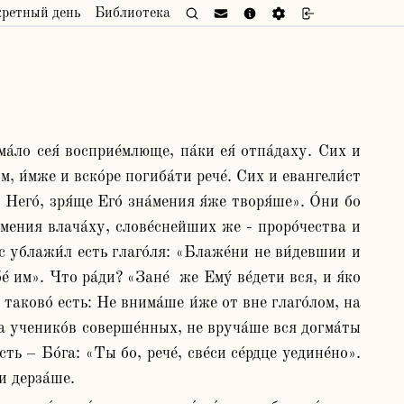
кретный день
Библиотека
, и́мже и вско́ре погиба́ти рече́. Сих и евангели́ст 
Него́, зря́ще Его́ зна́мения я́же творя́ше». О́ни бо 
мения влача́ху, слове́снейших же - проро́чества и 
с ублажи́л есть глаго́ля: «Блаже́ни не ви́девшии и 
 им». Что ра́ди? «Зане́  же Ему́ ве́дети вся, и я́ко 
 таково́ есть: Не внима́ше и́же от вне глаго́лом, на 
на ученико́в соверше́нных, не вруча́ше вся догма́ты 
ть – Бо́га: «Ты бо, рече́, све́си се́рдце уедине́но». 
и дерза́ше. 