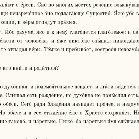
ва́ют о е́реси. Сие́ во мно́гих ме́стех рече́ние взыску́юще
ощи неизрече́нное о́но подлага́юще Существо́. Я́же у́бо ве
у́ющии, и ве́ры отпа́дут пра́выя.
́жели от челове́ка, и я́же никто́же слы́шал никогда́же.
́сте отпа́дая ве́ры. Те́мже и пребыва́ет, состроя́я невозмо
́е кто вни́ти и роди́тися?
о духо́вная: и подсмея́тельное веща́ет, и лга́ти ви́дится, 
ие. Слы́шал есть рожде́ние, но духо́вна не помы́слил есть, 
 обе́си. Сего́ ра́ди бляде́ния назида́ет про́чее, и недоум
Но оба́че и в сем стыде́ние е́же о Христе́ сохраня́ет. Не 
ие таково́, и ца́рствие. Ниже́  бо ца́рствия и́мя слы́шася 