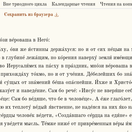
Вне триодного цикла
Календарные чтения
Чтения на кон
Сохранить из браузера
о́зи ве́роваша в Него́:
 в глубине́ лежа́щим, но ко́рения наверху́ земли́ име́ющим
 во Иерусали́мех на па́сху в пра́здник, мно́зи ве́роваша в 
прихожда́ху то́кмо, но и от уче́ния. Де́белейших бо зна́
ии́ су́щых от зна́мений бе́ша опа́снейши. И́хже и Христо́
азу́ет и наведе́ние. Сам бо рече́: «Иису́с не вверя́ше себе́
́це: Сам бо ве́дяше, что бе в челове́це». А е́же глаго́лет,
ную их теплоту́ ве́дый я́вственне, не наде́яся на них я́ко 
е́рдцы челове́к ве́дети, «Созда́вшаго се́рдца на еди́не» ес
ия уве́дети мысль. Те́мже ниже́ от привре́менныя ве́ры и́м