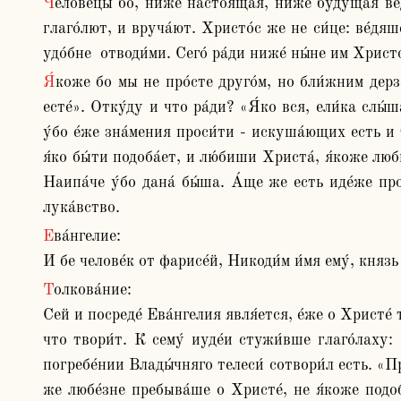
Челове́цы бо, ниже́ настоя́щая, ниже́ бу́дущая ве́дяще, мно́жицею и су́щим ле́стне прихо́дят, и отступа́ющим ма́ло по́сле, вся кроме́ не́коего обинове́ния и 
глаго́лют, и вруча́ют. Христо́с же не си́це: ве́дяш
удо́бне  отводи́ми. Сего́ ра́ди ниже́ ны́не им Христ
Я́коже бо мы не про́сте друго́м, но бли́жним дерза́ем, си́це и Бог. Услы́ши у́бо, что рече́ ученико́м Христо́с: «Не ктому́ вас глаго́лю рабы́.., вы дру́зи Мои́ 
есте́». Отку́ду и что ра́ди? «Я́ко вся, ели́ка слы́
у́бо е́же зна́мения проси́ти - искуша́ющих есть и т
я́ко бы́ти подоба́ет, и лю́биши Христа́, я́коже люби
Наипа́че у́бо дана́ бы́ша. А́ще же есть иде́же про
лука́вство. 
Ева́нгелие:

И бе челове́к от фарисе́й, Никоди́м и́мя ему́, княз
Толкова́ние:

Сей и посреде́ Ева́нгелия явля́ется, е́же о Христе́ т
что твори́т. К сему́ иуде́и стужи́вше глаго́лаху: 
погребе́нии Влады́чняго телеси́ сотвори́л есть. «Пр
же любе́зне пребыва́ше о Христе́, не я́коже подоб