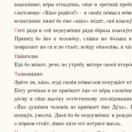
взыска́вше, ве́ры отпадо́ша, си́це и еретики́ пребы
глаго́люще: «Ка́ко роди́ся?» - и свои́х по́мысл не́м
испыта́ния: ниже́ бо е́же «ка́ко» ве́дят, сия́ взыск
Сего́ ра́ди и сей недоуме́ния ра́ди о́браза взыску́ет. И́бо разуме́, я́ко и к нему́ глаго́лется глаго́лемое: и смуща́ется, и недоумева́ется, и в размышле́нии есть. 
Прише́д бо я́ко к челове́ку, слы́ша же бо́льша не
помрача́ет же ся и не стае́т, всю́ду обноси́мь, и ча
Ева́нгелие

Еда́ бо мо́жет, рече́, во утро́бу ма́тере своея́ второ
Толкова́ние:

Зри́те ли, ка́ко, егда́ свои́м по́мыслом попуща́ет кт
Бо́гу рече́ная и не прие́млет е́же от ве́ры сложе́н
до́гму и си́це высо́ку есте́ственому после́дованию
«Я́ко душе́вен челове́к не прие́млет я́же Ду́ха». 
непщу́я, умолча́. Двоя́ бо бе недоуме́ния: и рожде́н
о пе́рвом стои́т, и́мже па́че его́ потрясе́ мысль.