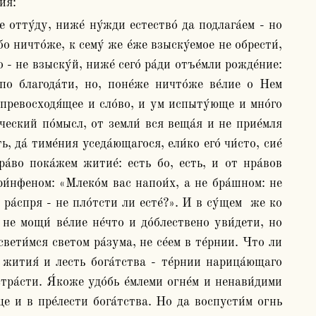
я́:
о ничто́же, к сему́ же е́же взыску́емое не обрести́, 
 - не взыску́й, ниже́ сего́ ра́ди отъе́мли рожде́ние: 
 по благода́ти, но, поне́же ничто́же ве́лие о Нем 
о превосходя́щее и сло́во, и ум испыту́юще и мно́го 
ческий по́мысл, от земли́ вся веща́я и не прие́мля 
 да́ тиме́ния уседа́ющагося, ели́ко его́ чи́сто, сие́ 
а́во пока́жем житие́: есть бо, есть, и от нра́вов 
и́нфеном: «Млеко́м вас напои́х, а не бра́шном: не 
и ра́спря - не пло́тсти ли есте́?». И в су́щем  же ко 
 не мощи́ ве́лие не́что и до́блествено уви́дети, но 
вети́мся светом ра́зума, не се́ем в те́рнии. Что ли 
 жития́ и лесть бога́тства - те́рнии нарица́ющаго 
стра́сти. Я́коже удо́бь е́млеми огне́м и ненави́дими 
́це и в пре́лести бога́тства. Но да воспусти́м огнь 