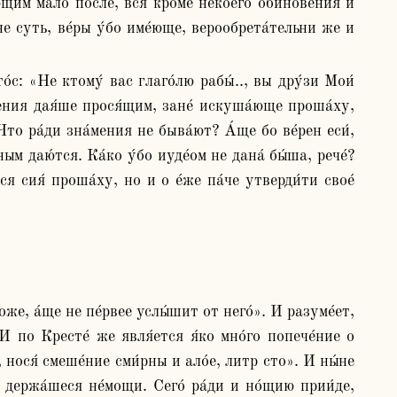
не суть, ве́ры у́бо име́юще, верообрета́тельни же и 
́мения дая́ше прося́щим, зане́ искуша́юще проша́ху, 
то ра́ди зна́мения не быва́ют? А́ще бо ве́рен еси́, 
м даю́тся. Ка́ко у́бо иуде́ом не дана́ бы́ша, рече́? 
 сия́ проша́ху, но и о е́же па́че утверди́ти свое́ 
оже, а́ще не пе́рвее услы́шит от него́». И разуме́ет, 
И по Кресте́ же явля́ется я́ко мно́го попече́ние о 
нося́ смеше́ние сми́рны и ало́е, литр сто». И ны́не 
держа́шеся не́мощи. Сего́ ра́ди и но́щию прии́де, 