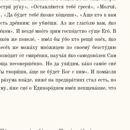
три́ ру́ку», «Оставля́ются тебе́ греси́», «Молчи́, 
», «Да бу́дет тебе́ я́коже хо́щеши», «А́ще кто к вам 
ысть дре́вним: не убие́ши. Аз же глаго́лю вам, я́ко 
́ком». И везде́ мно́го зрим госпо́дство су́ще Его́. В 
́в же повеле́, - име́л бы у́бо кто рещи́ оне́х, я́ко 
есе́х же можа́ху мно́жицею по своему́ безсту́дию 
озво́дит от смире́ния, науча́я я́ко самодово́лен Сам 
ща несоверше́нно. Но да уви́дим, ка́ко само́е сие́ 
е Ты твори́ши, а́ще не бу́дет Бог с ним». И помы́сли 
 ра́зума взы́де, ниже́ на предвра́тиих стал есть, но 
уму, и́же сие́ о Единоро́днем име́я непщева́ние, что 