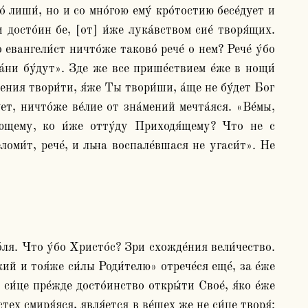
́ лиши́, но и со мно́гою ему́ кро́тостию бесе́дует и 
и досто́ин бе, [от] и́же лука́вством сие́ творя́щих. 
 евангели́ст ничто́же таково́ рече́ о нем? Рече́ у́бо 
а́ни бу́дут». Зде же все прише́ствием е́же в нощи́ 
мения твори́ти, я́же Ты твори́ши, а́ще не бу́дет Бог 
т, ничто́же ве́лие от зна́мений мечта́яся. «Ве́мы, 
́лющему, ко и́же отту́ду Приходя́щему? Что не с 
оми́т, рече́, и льна воспале́вшася не угаси́т». Не 
́ля. Что у́бо Христо́с? Зри схожде́ния вели́чество. 
й и тоя́же си́лы Роди́телю» отрече́ся еще́, за е́же 
си́це пре́жде досто́инство откры́ти Свое́, я́ко е́же 
тех смиря́яся, явля́ется в ве́щех же не си́це творя́: 