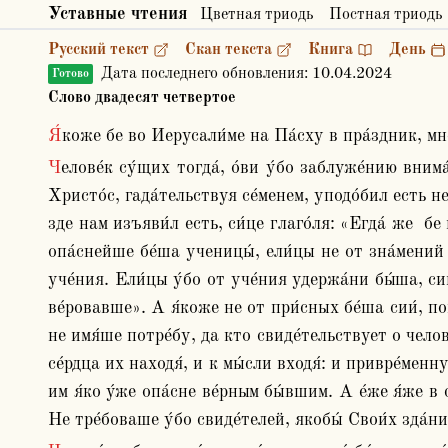
Уставные чтения
Цветная триодь
Постная триодь
Русский текст
Скан текста
Книга
День
Дата последнего обновления:
10.04.2024
Готово
Слово двадесят четвертое
Я́коже бе во Иерусали́ме на Па́сху в пра́здник, мн
Челове́к су́щих тогда́, о́ви у́бо заблуже́нию внима́ху, о́ви же и́стинны держа́хуся: но и от сих не́цыи на ма́ло сея́ восприе́млюще, па́ки ея́ отпа́даху. Сих и 
Христо́с, гада́тельствуя се́менем, уподо́бил есть не
зде нам изъяви́л есть, си́це глаго́ля: «Егда́ же  бе
опа́снейше бе́ша ученицы́, ели́цы не от зна́мений 
уче́ния. Ели́цы у́бо от уче́ния удержа́ни бы́ша, с
ве́ровавше». А я́коже не от при́сных бе́ша сии́, пок
не имя́ше потре́бу, да кто свиде́тельствует о челове
се́рдца их находя́, и к мы́сли входя́: и привре́мен
им я́ко у́же опа́сне ве́рным бы́вшим. А е́же я́же в с
Не тре́боваше у́бо свиде́телей, якобы́ Свои́х зда́н