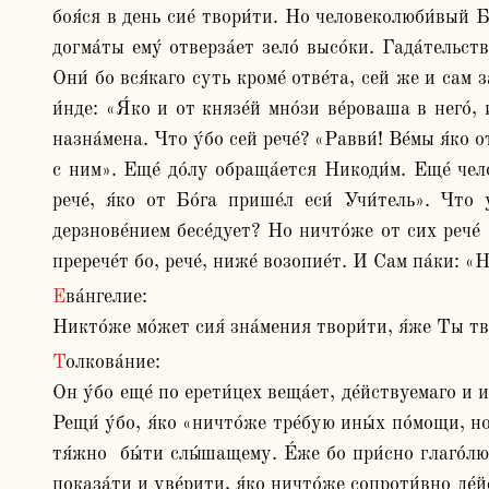
боя́ся в день сие́ твори́ти. Но человеколюби́вый Бог
догма́ты ему́ отверза́ет зело́ высо́ки. Гада́тельств
Они́ бо вся́каго суть кроме́ отве́та, сей же и сам за
и́нде: «Я́ко и от князе́й мно́зи ве́роваша в него́
назна́мена. Что у́бо сей рече́? «Равви́! Ве́мы я́ко 
с ним». Еще́ до́лу обраща́ется Никоди́м. Еще́ чело
рече́, я́ко от Бо́га прише́л еси́ Учи́тель». Чт
дерзнове́нием бесе́дует? Но ничто́же от сих рече́ 
пререче́т бо, рече́, ниже́ возопие́т. И Сам па́ки: «Н
Ева́нгелие:

Никто́же мо́жет сия́ зна́мения твори́ти, я́же Ты тв
Толкова́ние:

Он у́бо еще́ по ерети́цех веща́ет, де́йствуемаго и 
Рещи́ у́бо, я́ко «ничто́же тре́бую ины́х по́мощи, н
тя́жно  бы́ти слы́шащему. Е́же бо при́сно глаго́лю, 
показа́ти и уве́рити, я́ко ничто́же сопроти́вно де́йс