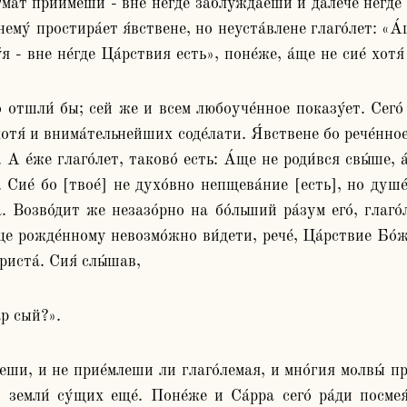
а́т прии́меши - вне не́где заблужда́еши и дале́че не́где Ц
нему́ простира́ет я́вствене, но неуста́влене глаго́лет: «А́щ
 - вне не́где Ца́рствия есть», поне́же, а́ще не сие́ хотя́
тя́ и внима́тельнейших соде́лати. Я́вствене бо рече́нное
 А е́же глаго́лет, таково́ есть: А́ще не роди́вся свы́ше, 
е́ бо [твое́] не духо́вно непщева́ние [есть], но душе́вно
Возво́дит же незазо́рно на бо́льший ра́зум его́, глаго́л
це рожде́нному невозмо́жно ви́дети, рече́, Ца́рствие Бо́жие
риста́. Сия́ слы́шав,
ар сый?». 
леши, и не прие́млеши ли глаго́лемая, и мно́гия молвы́ п
 земли́ су́щих еще́. Поне́же и Са́рра сего́ ра́ди посмея́с