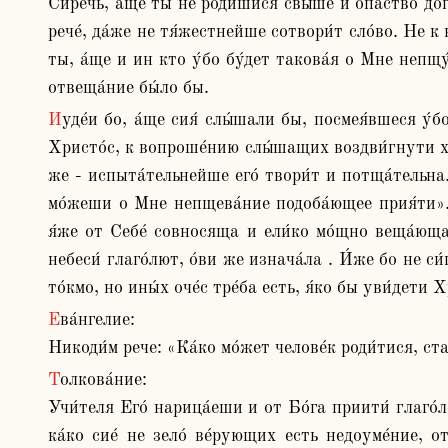
Си́речь, а́ще ты не роди́шися свы́ше и опа́ство догм
рече́, да́же не тя́жестнейше сотвори́т сло́во. Не к 
ты, а́ще и ин кто у́бо бу́дет такова́я о Мне непщу́я
отвеща́ние бы́ло бы.
Иуде́и бо, а́ще сия́ слы́шали бы, посмея́вшеся у́бо отшли́ бы; сей же и всем любоуче́нное показу́ет. Сего́ ра́ди бо и не я́вственне во мно́гих ме́стех веща́ет 
Христо́с, к вопроше́нию слы́шащих воздви́гнути хо
же - испыта́тельнейше его́ твори́т и потща́тельна.
мо́жеши о Мне непщева́ние подоба́ющее прия́ти». Си
я́же от Себе́ совносяща и ели́ко мо́щно веща́юща. 
небеси́ глаго́лют, о́ви же изнача́ла . И́же бо не си́
то́кмо, но ины́х оче́с тре́ба есть, я́ко бы уви́дети Х
Ева́нгелие:

Никоди́м рече: «Ка́ко мо́жет челове́к роди́тися, ст
Толкова́ние:

Учи́теля Его́ нарица́еши и от Бо́га приити́ глаго́
ка́ко сие́ не зело́ ве́рующих есть недоуме́ние, от