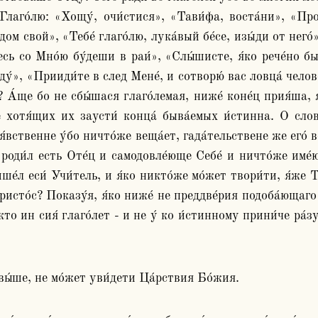
Глаго́лю: «Хощу́, очи́стися», «Тави́фа, воста́ни», «Прос
дом свой», «Тебе́ глаго́лю, лука́вый бе́се, изы́ди от него́
Днесь со Мно́ю бу́деши в раи́», «Слы́шисте, я́ко рече́но б
уду́», «Прииди́те в след Мене́, и сотворю́ вас ловца́ челове
 А́ще бо не сбы́шася глаго́лемая, ниже́ коне́ц прия́ша, яко
е хотя́щих их заусти́ конца́ быва́емых и́стинна. О слов
 я́вственне у́бо ничто́же веща́ет, гада́тельствене же его́ в
́ роди́л есть Оте́ц и самодовле́юще Себе́ и ничто́же име́ю
рише́л еси́ Учи́тель, и я́ко никто́же мо́жет твори́ти, я́ж
Христо́с? Показу́я, я́ко ниже́ не преддве́рия подоба́ющаго
кто ин сия́ глаго́лет - и не у́ ко и́стинному прини́че ра́з
свы́ше, не мо́жет уви́дети Ца́рствия Бо́жия.