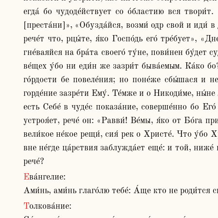
егда́ бо чудоде́йствует со о́бластию вся твори́т. 
[преста́ни]», «Обузда́йся, возми́ одр свой и иди́ в 
рече́т что, рцы́те, я́ко Госпо́дь его́ тре́бует», «
гне́ваяйся на бра́та своего́ ту́не, пови́нен бу́дет с
ве́щех у́бо ни еди́н же зазри́т быва́емым. Ка́ко бо?
го́рдости бе повеле́ния; но поне́же сбы́шася и н
горде́ние зазре́ти Ему́. Те́мже и о Никоди́ме, ны́не
есть Себе́ в чуде́с показа́ние, соверше́нно бо Его
устроя́ет, рече́ он: «Равви́! Ве́мы, я́ко от Бо́га п
вели́кое не́кое рещи́, сия́ рек о Христе́. Что у́бо 
вне не́где ца́рствия заблужда́ет еще́: и той, ниже́ 
рече́? 
Ева́нгелие:

Ами́нь, ами́нь глаго́лю тебе́: А́ще кто не роди́тся 
Толкова́ние:
