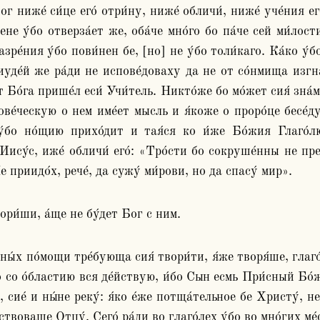
 ниже́ си́це его́ отри́ну, ниже́ обличи́, ниже́ уче́ния его
ене у́бо отверза́ет же, оба́че мно́го бо па́че сей ми́лост
зре́ния у́бо пови́нен бе, [но] не у́бо толи́каго. Ка́ко у́бо
, иуде́й же ра́ди не испове́доваху да не от со́нмища изгн
от Бо́га прише́л еси́ Учи́тель. Никто́же бо мо́жет сия́ зна́
ве́ческую о нем име́ет мысль и я́коже о проро́це бесе́дуе
о у́бо но́щию прихо́дит и тая́ся ко и́же Бо́жия Глаго
Иису́с, иже́ обличи́ его́: «Тро́сти бо сокруше́нны не прел
е приидо́х, рече́, да сужу́ ми́рови, но да спасу́ мир».
ори́ши, а́ще не бу́дет Бог с ним.
ины́х по́мощи тре́бующа сия́ твори́ти, я́же творя́ше, глаго
о со о́бластию вся де́йствую, и́бо Сын есмь При́сный Бо́жи
сие́ и ны́не реку́: я́ко е́же потща́тельное бе Христу́, не 
твоваше Отцу́. Сего́ ра́ди во глаго́лех у́бо во мно́гих ме́с