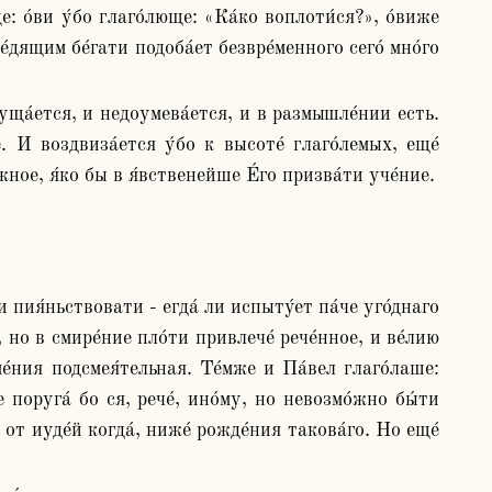
: о́ви у́бо глаго́люще: «Ка́ко воплоти́ся?», о́виже 
́дящим бе́гати подоба́ет безвре́менного сего́ мно́го 
 И воздвиза́ется у́бо к высоте́ глаго́лемых, еще́ 
́жное, я́ко бы в я́вственейше Е́го призва́ти уче́ние.
и пия́ньствовати - егда́ ли испыту́ет па́че уго́днаго 
но в смире́ние пло́ти привлече́ рече́нное, и ве́лию 
е́ния подсмея́тельная. Те́мже и Па́вел глаго́лаше: 
поруга́ бо ся, рече́, ино́му, но невозмо́жно бы́ти 
от иуде́й когда́, ниже́ рожде́ния такова́го. Но еще́ 