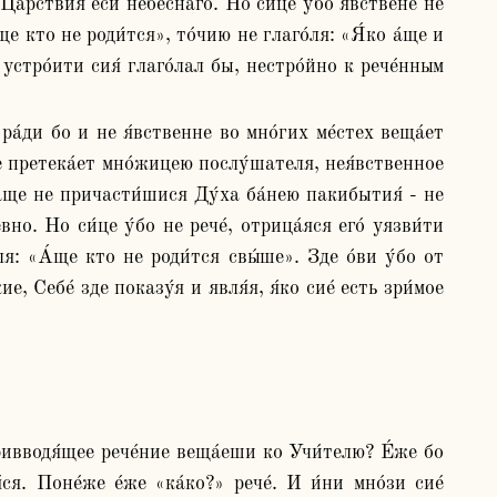
а́рствия еси́ небе́снаго. Но си́це у́бо я́вствене не 
е кто не роди́тся», то́чию не глаго́ля: «Я́ко а́ще и 
 устро́ити сия́ глаго́лал бы, нестро́йно к рече́нным 
 претека́ет мно́жицею послу́шателя, нея́вственное 
а́ще не причасти́шися Ду́ха ба́нею пакибытия́ - не 
. Но си́це у́бо не рече́, отрица́яся его́ уязви́ти 
я: «А́ще кто не роди́тся свы́ше». Зде о́ви у́бо от 
, Себе́ зде показу́я и явля́я, я́ко сие́ есть зри́мое 
ривводя́щее рече́ние веща́еши ко Учи́телю? Е́же бо 
я. Поне́же е́же «ка́ко?» рече́. И и́ни мно́зи сие́ 