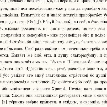
мыслы истяжа́ти боже́ственыя, но ве́рою, и о пра́вости жити
 писа́ния. Испыту́яй бо и мно́го истязу́я приобрета́ет у́б
 роди́л есть [Оте́ц]? Ве́руй е́же слы́шал еси́, а е́же ка́ко
, слы́шав рожде́ние, не оно́ неизрече́но, но сие́ е́же
и помрачи́ся и недоуме́ся - и́же гро́знейшее о́но и вся́к
ния? Ничто́же бо си́це твори́т тму лю́тую, я́коже челове́
е по́мыслов. Сего́ ра́ди свы́ше нам исто́чников тре́ба есть,
ется. Быва́ет же сие́, егда́ и ду́шу благоразу́мну, и пр
еннаго помрачи́ти мысль. Те́мже и Па́вел глаго́лаше кор
ло́тсти есте́. Иде́же бо в вас, рече́, рве́ние, и за́висти, 
ю́ у́бо уви́дит кто вину́ глаго́люща: стра́стной бо души́
е претерпева́ти люте́йшее. Да очи́стим у́бо себе́, да прос
м, и́бо мно́жицею слы́шасте Христа́: Печа́ль настоя́щаго
и сия́. Я́коже о́ни каса́ющихся растерза́ют, си́це и сия́ 
 [в] те́рниих зве́рие кры́ются, и ехи́дны, и скорпи́и, си