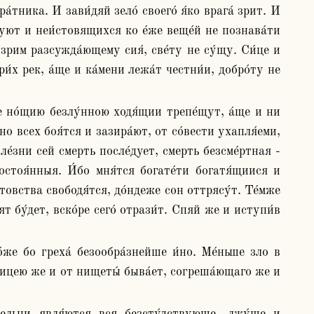
́тника. И зави́дяй зело́ своего́ я́ко врага́ зрит. И 
вуют и неи́стовящихся ко е́же веще́й не познава́ти 
е зрим разсужда́ющему сия́, све́ту не су́щу. Си́це и 
́х рек, а́ще и ка́мени лежа́т честни́и, добро́ту не 
но всех боя́тся и зазира́ют, от со́вести ухапля́еми, 
ле́зни сей смерть после́дует, смерть безсме́ртная - 
тоя́нныя. И́бо мня́тся богате́ти богатя́щиися и 
овства свободя́тся, до́ндеже сон оттрясу́т. Те́мже 
т бу́дет, вско́ре сего́ отрази́т. Спяй же и иступи́в 
́жицею же и от нищеты́ быва́ет, согреша́ющаго же и 