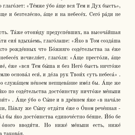
о глаго́лет: «Те́мже у́бо а́ще вся Тем и Дух бысть», 
ще и безтеле́сно, а́ще и на небесе́х. Сего́ ра́ди не 
́ти сия́ вдыха́емь, глаго́лаше: «Я́ко в Том созда́ша 
кто рожде́нных что Бо́жияго соде́тельства за е́же 
бесе́х исчисля́ет, глаго́ля: «А́ще престо́ли, а́ще 
сие́, е́же «вся Тем бы́ша и без Него́ бысть ничто́же 
ю основа́л еси́, и де́ла рук Твои́х суть небеса́» . 
не о служа́щем не́коем непщева́ние име́л бы. А́ще же 
́ко по соде́тельства досто́инству ничто́же ме́ньши 
́т» . А́ще у́бо о Сы́не и в дре́внем я́же «в нача́ле 
и, Па́влу же Сы́ну отда́ти е́же о О́ном рече́нная - 
́л бы я́ко досто́инства единоче́стно бе́яше. И́бо бе 
о́ного вводи́ти. Но ниже́ ме́ньши есть, ниже́ 
а такова́я.