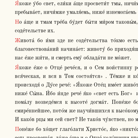
Я́коже у́бо свет, ели́ки а́ще просвети́т тмы, ничи́м же во всю умаля́ется све́тлость; си́це и Бог, и пре́жде соде́лати, и по е́же сотвори́ти - та́коже неоску́ден 
пребыва́ет, ничи́мже умаля́емь, ниже́ изнемога́емь 
Но а́ще и тмам тре́ба бу́дет бы́ти ми́ром таковы́м, а́ще и безчи́сленым, Той пребыва́ет все довле́я, не ко е́же привести́ их то́кмо, но и ко е́же содержа́ти по 
соде́тельстве их.
Живота́ бо и́мя зде не соде́тельства то́кмо есть, но и промышле́ния е́же по пребыва́нию. И е́же о воскресе́нии сло́во предлага́ет нам, и чу́дных сих 
благовествова́ний начина́ет: животу́ бо приходя́щу
нас е́же жи́ти, и смерть ему́ облада́ти не мо́жет. 
Я́коже е́же о Отце́ рече́ся, и о Сем вои́стинну рече́тся: «Я́ко о Нем живе́м и дви́жимся есмы́» . Е́же и Па́вел явля́я, глаго́лаше: «Я́ко в Том созда́шася 
вся́ческая, и вся в Том состоя́тся» . Те́мже и ко
происходя́ о Ду́се рече́: «Я́коже Оте́ц име́ет живо́т
ниже́ Сы́на. И́бо и́нде рече́ я́ко «свет есть Бог»  
пома́лу возведе́мся к высоте́ догма́т. Поне́же бо
смире́ннейшее, пото́м же научи́вшихся к высо́кому во
И како́в рцы ми сей свет? Не тако́в чу́вствен, но м
Поне́же бо хо́щет глаго́лати Христо́с, я́ко «никто́же мо́жет приити́ ко Мне, а́ще не Оте́ц привлече́т его́» , сего́ ра́ди предвари́в зде евангели́ст рече́, я́ко Той 