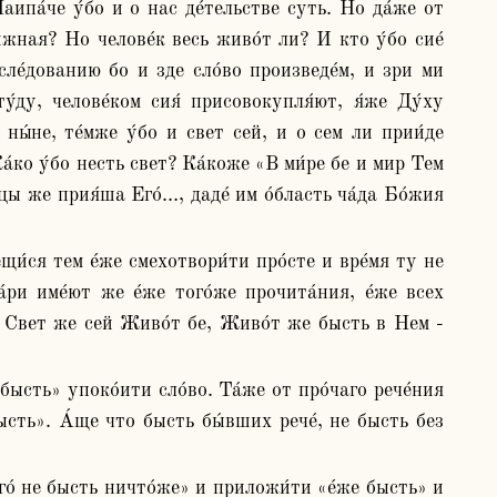
Наипа́че у́бо и о нас де́тельстве суть. Но да́же от 
жная? Но челове́к весь живо́т ли? И кто у́бо сие́ 
сле́дованию бо и зде сло́во произведе́м, и зри ми 
́ду, челове́ком сия́ присовокупля́ют, я́же Ду́ху 
ны́не, те́мже у́бо и свет сей, и о сем ли прии́де 
Ка́ко у́бо несть свет? Ка́коже «В ми́ре бе и мир Тем 
ы же прия́ша Его́…, даде́ им о́бласть ча́да Бо́жия 
а́ри име́ют же е́же того́же прочита́ния, е́же всех 
ь, Свет же сей Живо́т бе, Живо́т же бысть в Нем - 
ысть». А́ще что бысть бы́вших рече́, не бысть без 