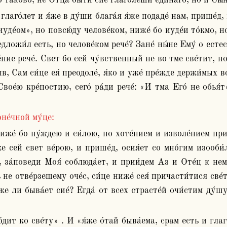
аково́, не Отца́ бы́ти сие́ глаго́леши еди́наго, но и Сы́на
уде́ом», но повсю́ду челове́ком, ниже́ бо иуде́и то́кмо, н
ложи́л есть, но челове́ком рече́? Зане́ ны́не Ему́ о естест
ние рече́. Свет бо сей чу́вственный не во тме све́тит, но 
, Сам си́це ея́ преодоле́, я́ко и уже́ пре́жде держи́мых во
Свое́ю кре́постию, сего́ ра́ди рече́: «И тма Его́ не обья́
оне́чной му́це:
 сей свет ве́рою, и прише́д, осия́ет со мно́гим изооби́л
за́поведи Моя́ соблюда́ет, и прии́дем Аз и Оте́ц к нему́, 
не отве́рзешему оче́с, си́це ниже́ сея́ причасти́тися све́
же ли быва́ет сие́? Егда́ от всех страсте́й очи́стим ду́шу