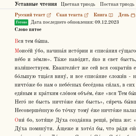
Уставные чтения
Цветная триодь
Постная триодь
Русский текст
Скан текста
Книга
День
Дата последнего обновления:
09.12.2023
Готово
Слово пятое
Вся тем бы́ша.
Моисе́й у́бо, начина́я исто́рии и списа́ния су́щаго в дре́внем, о чу́вственных нам бесе́дует и сия́ исчисля́ет мно́гими. «В нача́ле бо, рече́, сотвори́л есть Бог 
не́бо и зе́млю». Та́же наво́дит, я́ко и свет бысть
изли́шествуем. Евангели́ст же сей вся сократи́в ед
бо́льшую тща́ся вину́, и все списа́ние сложи́в - не
ничто́же бо нам о небе́сных бесе́дова си́лах, в сих 
еди́ным и кра́тким сло́вом объе́м, е́же «вся Тем бы́
Него́ не бысть ничто́же е́же бысть», си́речь бы́вш
Несоверше́нную бо то́чку тому́ е́же ничто́же налага
Они́ бо, хотя́ще Ду́ха созда́нна рещи́, ре́ша же: «Е́же бысть, в Нем живо́т бе» . Но си́це непремы́сленно быва́ет глаго́лемое. Пе́рвее бо ниже́ вре́мя бе зде 
Ду́ха помяну́ти. А́щеже и хоте́л бы, что ра́ди си́