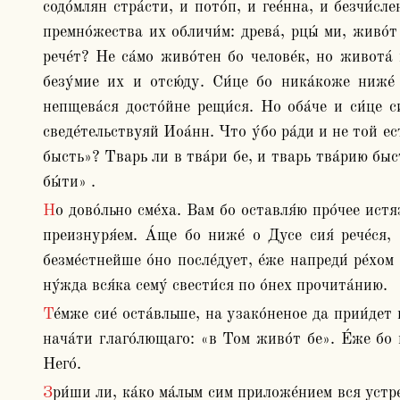
содо́млян стра́сти, и пото́п, и гее́нна, и безчи́сл
премно́жества их обличи́м: древа́, рцы́ ми, живо́т
рече́т? Не са́мо живо́тен бо челове́к, но живота́
безу́мие их и отсю́ду. Си́це бо ника́коже ниже́ 
непщева́ся досто́йне рещи́ся. Но оба́че и си́це си
сведе́тельствуяй Иоа́нн. Что у́бо ра́ди и не той ест
бысть»? Тварь ли в тва́ри бе, и тварь тва́рию быст
бы́ти» . 
Но дово́льно сме́ха. Вам бо оставля́ю про́чее истяза́ти слове́с сих бляде́ние, да не са́ми се возмни́м предрещи́ся тем е́же смехотвори́ти про́сте и вре́мя ту не 
преизнуря́ем. А́ще бо ниже́ о Дусе сия́ рече́ся, [
безме́стнейше о́но после́дует, е́же напреди́ ре́х
ну́жда вся́ка сему́ свести́ся по о́нех прочита́нию.
Те́мже сие́ оста́вльше, на узако́неное да прии́дет причита́ние и повествова́ние. Ко́еже есть сие́? До «е́же бысть» упоко́ити сло́во. Та́же от про́чаго рече́ния 
нача́ти глаго́лющаго: «в Том живо́т бе». Е́же бо г
Него́.
Зри́ши ли, ка́ко ма́лым сим приложе́нием вся устремля́ющеся безме́стная? Тем бо е́же навести́ я́ко «без Него́ не бысть ничто́же» и приложи́ти «е́же бысть» и 