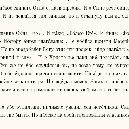
. И не довли́тся сим еди́ным, но и отъину́ду вам да загр
бо Ио́сифу а́нгел глаго́лаше: «Не убо́йся прия́ти Мариа
Не не сподобля́ет Бо́гу отдая́ти проро́к, си́це глаго́ля: «о
риити́ к вам» . И о Христе́ же па́ки сие́ полага́ет, гл
 Сия́ же не у́бо случи́лося бы, не везде́ тому́ же суще
бо бесе́доваша про́чии евангели́сти. Наво́дит по сих, глаг
́ше вся́кия тва́ри. Но еще́ да и́мемся су́ших на про́чее. Р
́дит и е́же о промышле́нии сло́во, «в Том живо́т бе» глаго́
и сие́ бысть. Но па́чеже да сво́йственнейшим указа́нием п