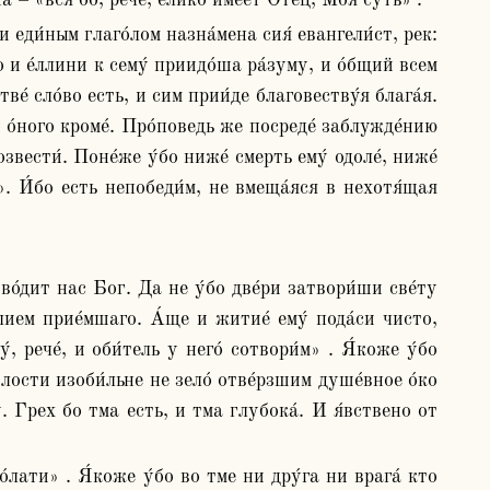
 – «вся бо, рече́, ели́ко име́ет Оте́ц, Моя́ суть» .
о и е́ллини к сему́ приидо́ша ра́зуму, и о́бщий всем 
ве́ сло́во есть, и сим прии́де благовеству́я блага́я. 
о́ного кроме́. Про́поведь же посреде́ заблужде́нию 
звести́. Поне́же у́бо ниже́ смерть ему́ одоле́, ниже́ 
т». И́бо есть непобеди́м, не вмеща́яся в нехотя́щая 
ием прие́мшаго. А́ще и житие́ ему́ пода́си чисто, 
рече́, и оби́тель у него́ сотвори́м» . Я́коже у́бо 
тлости изоби́льне не зело́ отве́рзшим душе́вное о́ко 
. Грех бо тма есть, и тма глубока́. И я́вствено от 