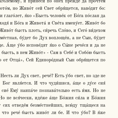
го́лемому, и принеси́ по о́нех пре́жде да прочте́м 
ото́м, но Живо́т сей Свет обря́щется, наво́дит бо: 
 глаго́лет, я́ко «Бысть челове́к от Бо́га по́слан да 
сходя́ и Бо́га и Живота́ и Све́та имену́ет. Живо́т бо 
иво́т бысть плоть, си́речь Сло́во, и Сего́ ви́дехом 
ме́стная, бу́дет бо Дух воплоще́н, а не Сын, бу́дет 
. А́ще у́бо испове́дят я́ко о Сы́не рече́ся и да не 
е бысть, в нем Живо́т» - Сам в Себе́ и Собо́ю бысть 
наго от Отца́», Сей Единоро́дный Сын обря́щется по 
 Бог явля́ется. И что чуди́шися, а́ще о ду́се сия́ 
 сие́ Ему́ наипа́че познава́тельно есть и́мя. Но не 
о не вся́чески, иде́же а́ще Бо́жия си́ла и Бо́жия 
т сих отведе́м безме́стнейших, всю́ду тща́щеся на 
 что рече́ бысть живо́т ли бе. И что у́бо? B я́же 