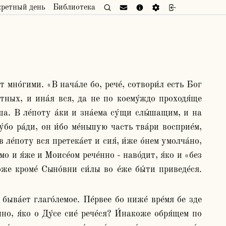
кретный день
Библиотека
о́тных, и ина́я вся, да не по коему́ждо проходя́ще 
ша. В ле́поту а́ки и зна́ема су́щи слы́шащим, и на 
́бо ра́ди, он и́бо ме́ньшую часть тва́ри восприе́м, 
ле́поту вся претека́ет и сия́, и́же о́нем умолча́но, 
о и я́же и Моисе́ом рече́нно - наво́дит, я́ко и «без 
же кроме́ Сыно́вни си́лы во е́же бы́ти приведе́ся. 
о, я́ко о Ду́се сие́ рече́ся? И́накоже обря́щем по 