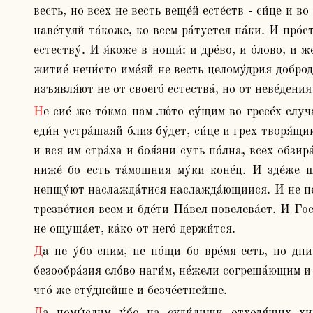
весть, но всех не весть веще́й есте́ств - си́це и во
наве́туяй та́коже, ко всем ра́туется па́ки. И про́
естеству́. И я́коже в нощи́: и дре́во, и о́лово, и ж
житие́ нечи́сто име́яй не весть целому́дрия доброде
изъявля́ют не от своего́ естества́, но от неве́дения
Не сие́ же то́кмо нам лю́то су́щим во гресе́х случа́ется, но я́ко и со стра́хом живе́м всегда́шним. И я́коже но́щию безлу́нною ходя́щии трепе́щут, а́ще и ни 
еди́н устра́шаяй близ бу́дет, си́це и грех творя́щии
и вся им стра́ха и боя́зни суть по́лна, всех обзира
ниже́ бо есть та́мошния му́ки коне́ц. И зде́же 
непщу́ют наслажда́тися наслажда́ющиися. И не пе́рв
трезве́тися всем и бде́ти Па́вел повелева́ет. И Госп
не ощуща́ет, ка́ко от него́ держи́тся.
Да не у́бо спим, не но́щи бо вре́мя есть, но дни. «Я́ко во дни у́бо благообра́зне да ше́ствуим» , ничто́же бо греха́ безообра́знейше и́но. Ме́ньше зло в 
безообра́зия сло́во наги́м, не́жели согреша́ющим и
что́ же сту́днейше и безче́стнейше.