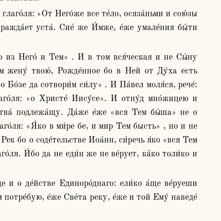
ажда́ет уста́. Сие́ же И́мже, е́же умале́ния бы́ти 
́м жену́ твою́, Рожде́нное бо в Ней от Ду́ха есть 
 Бо́зе да сотвори́м си́лу» . И Па́вел моля́ся, рече́: 
аго́ля: «о Христе́ Иису́се». И отну́д мно́жицею и 
ства́ подлежа́щу. Да́же е́же «вся Тем бы́ша» не о 
о́ля: «Я́ко в ми́ре бе, и мир Тем бысть» , но и не 
ек бо о соде́тельстве Иоа́нн, си́речь я́ко «вся Тем 
ля. И́бо да не еди́н же не ве́рует, ка́ко толи́ко и 
отре́бую, е́же Све́та реку, е́же и той Ему́ наведе́ 