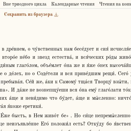
Вне триодного цикла
Календарные чтения
Чтения на кон
Сохранить из браузера
, второ́е не́бо и звезд естества́, и вся́ческих ро́ды жив
и́ным глаго́лом, объе́млет о́на же и я́же о́нех высоча́й
 о де́лех, но о Соде́тели и вся приве́дшим рещи́. Сего́ у
пребыва́я. Се́й же, а́ки к Самому́ тща́ся Творцу́ взы́ти, в 
ша». И да́же не вознепщу́еши вся о́на ему́ глаго́лати то́км
их а́ще и неви́димо что бу́дет, а́ще и мы́сленно: ничто́
́я я́коже еретики́.
це неизъявле́нне Его́ положи́л есть? Отку́ду бо я́вственн