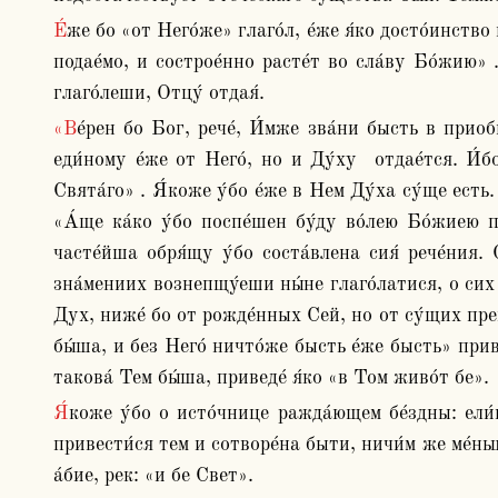
Е́же бо «от Него́же» глаго́л, е́же я́ко досто́инство не́кое еди́наго Отца́ отда́си жре́бий. И о Сы́не рече́ си́це, глаго́ля: «От Него́же все те́ло, осяза́ньми и сою́зы 
подае́мо, и сострое́нно расте́т во сла́ву Бо́жию» 
глаго́леши, Отцу́ отдая́.
«Ве́рен бо Бог, рече́, И́мже зва́ни бысть в приобще́ние Сы́на Его́» . И па́ки: «Во́лею Его́». И и́нде: «я́ко из Него́ и Тем» . И в том вся́ческая и не Сы́ну 
еди́ному е́же от Него́, но и Ду́ху  отдае́тся. И́
Свята́го» . Я́коже у́бо е́же в Нем Ду́ха су́ще есть. 
«А́ще ка́ко у́бо поспе́шен бу́ду во́лею Бо́жиею п
часте́йша обря́щу у́бо соста́влена сия́ рече́ния.
зна́мениих вознепщу́еши ны́не глаго́латися, о сих 
Дух, ниже́ бо от рожде́нных Сей, но от су́щих превы
бы́ша, и без Него́ ничто́же бысть е́же бысть» приво
такова́ Тем бы́ша, приведе́ я́ко «в Том живо́т бе».
Я́коже у́бо о исто́чнице ражда́ющем бе́здны: ели́ко у́бо отъи́меши, ничи́мже умали́л еси́ исто́чника. Си́це и о де́йстве Единоро́днаго: ели́ко а́ще ве́руеши 
привести́ся тем и сотворе́на быти, ничи́м же ме́ньш
а́бие, рек: «и бе Свет».