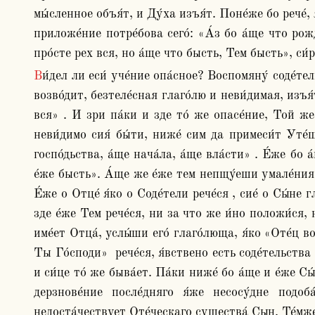
мы́сленное объя́т, и Ду́ха изъя́т. Поне́же бо рече́,
приложе́ние потре́бова сего́: «А́з бо а́ще что рожде
про́сте рех вся, но а́ще что бысть, Тем бысть», си́
Ви́дел ли еси́ уче́ние опа́сное? Воспомяну́ соде́тельство чу́вственных, предвари́в бо сия́, Моисе́й научи́л есть. Та́же отоню́ду предуспе́вших, на высоча́йшая 
возво́дит, безтеле́сная глаго́лю и неви́димая, изъя́
вся» . И зри па́ки и зде то́ же опасе́ние, Той же
неви́димо сия́ бы́ти, ниже́ сим да примеси́т Уте́ш
госпо́дьства, а́ще нача́ла, а́ще вла́сти» . Е́же бо 
е́же бысть». А́ще же е́же тем непщу́еши умале́ния б
Е́же о Отце́ я́ко о Соде́тели рече́ся , сие́ о Сы́не
зде е́же Тем рече́ся, ни за что же и́но положи́ся,
име́ет Отца́, услы́ши его́ глаго́люща, я́ко «Оте́ц в
Ты Го́споди»  рече́ся, я́вствено есть cоде́тельства
и си́це то́ же быва́ет. Па́ки ниже́ бо а́ще и е́же С
дерзнове́ние после́дняго я́же несосу́дне подо
недоста́чествует Оте́ческаго существа́ Сын. Те́мже и