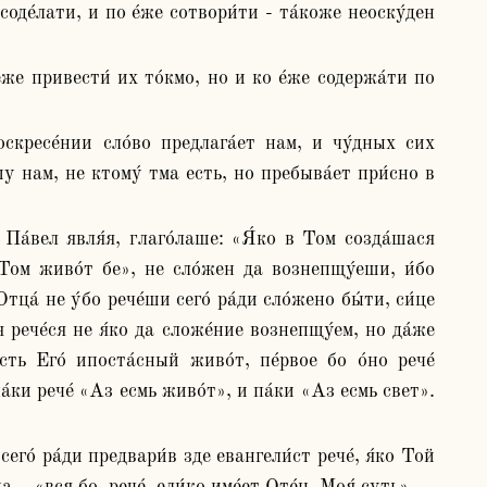
у нам, не ктому́ тма есть, но пребыва́ет при́сно в 
 Том живо́т бе», не сло́жен да вознепщу́еши, и́бо 
ца́ не у́бо рече́ши сего́ ра́ди сло́жено бы́ти, си́це 
я рече́ся не я́ко да сложе́ние вознепщу́ем, но да́же 
ть Его́ ипоста́сный живо́т, пе́рвое бо о́но рече́ 
а́ки рече́ «Аз есмь живо́т», и па́ки «Аз есмь свет». 