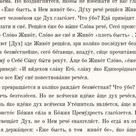
а́ема. Но воздви́гнитеся, я́кобы не избежа́ти от вас гла
т: «Е́же бысть, в Нем живо́т бе», Ду́ху рече́ рещи́ся Жив
т челове́ком зде Дух глаго́лет. Что у́бо? Еда́ приво́дит и
лати и сие́. Рещи́ся е́же бо вы́ше Сло́ва рече́, Сего́ прои
о Сло́во Живо́т, Сло́во же сие́ и Живо́т «плоть бысть» . Ж
́лют [Дух] зде Живо́т рещи́ся, зри коли́ко после́дуют без
безме́стнейше, сего́ бе́гающе, впаду́т, си́це прочита́юще
у́ о Себе́ Сы́ну бы́ти реку́т. А́ще бо Живо́т Сло́во, «е́ж
приведе́: «И ви́дехом сла́ву Его́, сла́ву я́ко Единоро́д
 все Ему́ сие́ повествова́ние рече́ся.
ечь безтеле́сен. Но не вся́чески иде́же а́ще дух рече́ся,
чь я́ко иде́же дух вся́чески Уте́шитель явля́ется, а́ще и
исто́с Бо́жия си́ла и Бо́жия Прему́дрость глаго́лется. Н
веща́ет Дух, не о Нем рече́ евангели́ст. Но егда́ их о
ия держа́щеся: «Е́же бысть, в том  живо́т бе», я́ко а́ще