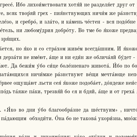
 гресе́. Ибо лихои́мствовати хотя́й не разделя́ет друг от ра
сте, всяк твор́яй грех - пия́нствующих ничи́м же ра́знст
еле́зо, и сребро́, и зла́то, и ка́мень че́стен - вся подо́бн
́тель, ни любому́дрия добро́ту. Во тме бо я́коже предвари
 зря́щих.
 дерза́ти не име́ют, а́ще и ни еди́н же облича́яй бу́дет - 
́ют. Да бежи́м у́бо си́це боле́зненаго живота́. И́бо по бо
шата́ющихся ничи́мже ра́знствуют ве́щи мечта́юще непос
ее ощуща́ют льсти сея́ я́коже подоба́ет, до́ндеже неи́ст
о́дь та́яже па́ки, трезвя́й бо ся и бдяй, а́ще и от греха́ я
 па́дающим  обходи́ти. О́на бо не такова́ укори́зна, мно