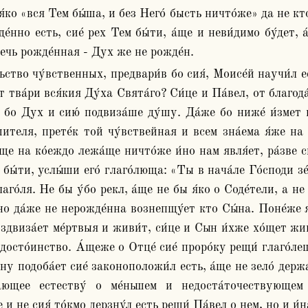
 я́ко «вся Тем бы́ша, и без Него́ бысть ничто́же» да не кт
́нно есть, сие́ рех Тем бы́ти, а́ще и неви́димо бу́дет, а́
речь рожде́нная - Дух же не рожде́н.
т тва́ри вся́кия Ду́ха Свята́го? Си́це и Па́вел, от благода
 бо Дух и сию́ подвиза́ше ду́шу. Да́же бо ниже́ и́змет 
ителя, прете́к той чу́вствейная и всем зна́ема я́же на не
а́ще на ко́еждо лежа́ще ничто́же и́но нам явля́ет, ра́зве 
ы́ти, услы́ши его́ глаго́люща: «Ты в нача́ле Го́споди зе́мл
 глаго́ля. Не бы у́бо рекл, а́ще не бы я́ко о Cоде́тели, а 
 но да́же не нерожде́нна вознепщу́ет кто Сы́на. Поне́же я
оздвиза́ет ме́ртвыя и живи́т, си́це и Сын и́хже хо́щет живи
 досто́инство. А́щеже о Отце́ сие́ проро́ку рещи́ глаго́леш
ы́ну подоба́ет сие́ законоположи́л есть, а́ще не зело́ держа
ба́ющее естеству́ о ме́ньшем и недоста́точествующем 
 не сия́ то́кмо дерзну́л есть рещи́ Па́вел о нем, но и и́н