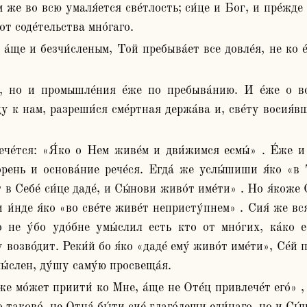
от соде́тельства мно́гаго.
 к нам, разреши́ся сме́ртная держа́ва и, све́ту восия́вш
́рень и основа́ние рече́ся. Егда́ же услы́шиши я́ко «в
 в Себе́ си́це даде́, и Сы́нови живо́т име́ти» . Но я́коже От
и и́нде я́ко «во све́те живе́т непристу́пнем» . Сия́ же вс
 не у́бо удо́бне умы́слил есть кто от мно́гих, ка́ко ес
зво́дит. Реки́й бо я́ко «даде́ ему́ живо́т име́ти», Се́й п
ы́слен, ду́шу саму́ю просвеща́я.