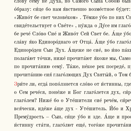
сло́ву сему́ не Ду́ха, но Самого́ Сы́на Собо́ю быв
о́бразу: си́це бо нам я́вственно возме́стное бу́де
«Живо́т бе свет челове́ком» . Те́мже у́бо по них Све
свиде́тельствует о Све́те» , ну́жда о Ду́се им глаго́
бе рече́ Сло́во Сие́ и Живо́т Сей Свет бе. А́ще у́б
сла́ву я́ко Единоро́днаго от Отца́. А́ще у́бо глаго
Единоро́ден Сын Дух. А́щеже не сие́, во и́но па́ки 
полага́ют то́чки, ниже́ прочита́ют я́коже мы, Самом
по прочита́нию сему́. Та́же, не́кое рек посреде́, 
прочита́нию сия́ глаго́лющих Дух Святы́й, о Том бо
Зри́те ли, егда́ попо́лзнется сло́во от и́стинны, где превраща́ется и коли́ко ражда́ет безме́стная? Что у́бо? Несть ли Дух свет, рече́? Есть у́бо свет, но зде не 
о Сем рече́ся, поне́же и Бог глаго́лется дух, си́р
глаго́лем? Ниже́ бо о Уте́шители сие́ рече́м, си́ре
вся́чески, иде́же а́ще дух - Уте́шитель. И́бо и Хр
Прему́дрость – Сын, си́це у́бо и зде. А́ще и прос
и́стинну ста́ти, глаго́лют еще́, того́же прочита́н