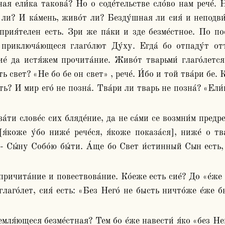
еная ели́ка такова́? Но о соде́тельстве сло́во нам рече́. 
 ли? И ка́мень, живо́т ли? Безду́шная ли сия́ и неподви́
 прия́телен есть. Зри же па́ки и зде безме́стное. По по
приключа́ющеся глаго́лют Ду́ху. Егда́ бо отпаду́т отту
е́ да истя́жем прочита́ние. Живо́т тварьми́ глаго́лется 
ь свет? «Не бо бе он свет» , рече́. И́бо и той тва́ри бе. 
ь? И мир его́ не позна́. Тва́ри ли тварь не позна́? «Ели́ц
я́коже у́бо ниже́ рече́ся, я́коже показа́ся], ниже́ о тв
ом - Сы́ну Cобо́ю бы́ти. А́ще бо Cвет и́стинный Сын ест
лаго́лет, сия́ есть: «Без Него́ не бысть ничто́же е́же б