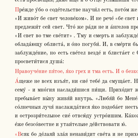
есть просвеща́я, да́же а́ще и о Отце́ услы́шиши что т
Пре́жде у́бо о соде́тельстве научи́л есть, пото́м же глаго́лет и я́же в ду́ши блага́я я́же подаде́ нам, прише́д, и еди́ным глаго́лом назна́мена сия́ евангели́ст, рек: 
«И живо́т бе свет челове́ком». И не рече́ «бе свет и
предлежи́т сей свет. Что́ же ра́ди не и а́нгелов пред
«И свет во тме све́тит» . Тму и смерть и заблужде́
облада́ющу облиста́, и о́но погуби́. И, в сме́рти быв
заблужде́ние, но есть све́тел везде́ и блиста́ет с 
просвети́тися душа́:
Нравоуче́ние пя́тое, я́ко грех и тма есть. И о безк
А́щеже не всех изъя́т, ни сие́ тебе́ да смуща́ет. Ниже́ бо ну́ждею и си́лою, но хоте́нием и изволе́нием приво́дит нас Бог. Да не у́бо две́ри затвори́ши све́ту 
сему́ - и мно́гия наслади́шися пи́щи. Прихо́дит же
пребыва́ет вы́ну живя́й внутрь. «Любя́й бо Мене́, 
со́лнечныя лучя́ наслажда́тися я́ко подоба́ет несть 
и острозри́тельное сие́ отвсю́ду устро́ишим. Ка́ко
е́же безсо́вестне и утаи́тельне де́йствовати ю́. 
«Всяк бо де́лаяй зла́я ненави́дит све́та и не прихо́дит ко све́ту» . И «я́же о́тай быва́ема, срам есть и глаго́лати» . Я́коже у́бо во тме ни дру́га ни врага́ кто 