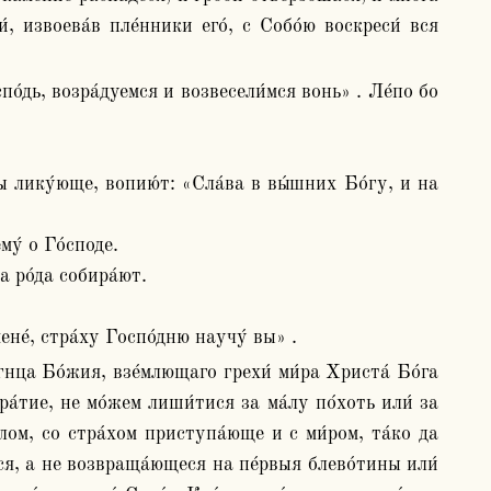
 извоева́в пле́нники его́, с Собо́ю воскреси́ вся 
 лику́юще, вопию́т: «Сла́ва в вы́шних Бо́гу, и на 
́ о Го́споде. 

 ро́да собира́ют. 

не́, стра́ху Госпо́дню научу́ вы» .
́тие, не мо́жем лиши́тися за ма́лу по́хоть или́ за 
ом, со стра́хом приступа́юще и с ми́ром, та́ко да 
ся, а не возвраща́ющеся на пе́рвыя блево́тины или́ 