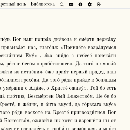
кретный день
Библиотека
призыва́ет нас, глаго́ля: «Прииде́те возра́дуемся 
кли́кнем Ему́» , я́ко сни́де с небесе́ поиска́ти 
, ре́кше бесо́м порабо́тившеся. Да того́ не моги́й 
ели́ти из истле́ния, е́же прия́т пе́рвый пра́дед наш 
́тилися грехо́ви. Да того́ ра́ди прии́де к боля́щым 
 уме́ршии о Ада́ме, о Христе́ оживу́т. Той бо есть 
а́ пло́тию, Безсме́ртен Сый Божество́м. Не бе бо 
сте́, и же́лчи, и о́цта вкуси́, да го́рькаго вку́са 
того́ ра́ди восхоте́ на Кресте́ пригвозди́тися Бог 
й Божество́м, оживи́ти ны хотя́ и изреши́ти ны от 
ка́мение распаде́ся, и гроби́ отверзо́шася, и мно́га 