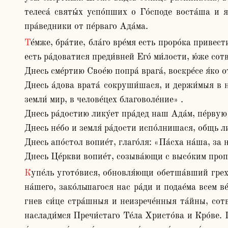
телеса́ святы́х успо́пших о Го́споде воста́ша и яв
пра́ведники от пе́рваго Ада́ма.
Те́мже, бра́тие, бла́го вре́мя есть проро́ка привести́ и возопи́ти с ним, реку́ще: «Сей день, и́же сотвори́ Госпо́дь, возра́дуемся и возвесели́мся вонь» . Ле́по бо 
есть ра́доватися преди́вней Его́ ми́лости, ю́же сотво
Днесь сме́ртию Свое́ю попра́ врага́, воскре́се я́ко 
Днесь а́дова врата́ сокруши́шася, и держи́мыя в не
земли́ мир, в челове́цех благоволе́ние» .

Днесь ра́достию лику́ет пра́дед наш Ада́м, пе́рвую к
Днесь не́бо и земля́ ра́дости испо́лнишася, общь ли
Днесь апо́стол вопие́т, глаго́ля: «Па́сха на́ша, за 
Днесь Це́ркви вопие́т, созыва́ющи с высо́ким пропо
Купе́ль угото́вися, обновля́ющи обетша́вший грехо́м род наш. Трапе́за Бо́жия угото́вися, предлага́ющи а́гнца Бо́жия, взе́млющаго грехи́ ми́ра Христа́ Бо́га 
на́шего, зако́льшагося нас ра́ди и подае́ма всем в
гнев си́це стра́шныя и неизрече́нныя та́йны, сотво
наслади́мся Пречи́стаго Те́ла Христо́ва и Кро́ве. 