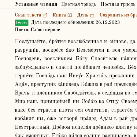
Уставные чтения
Цветная триодь
Постная триодь
Скан текста
Книга
День
Сохранить из бр
Дата последнего обновления:
26.12.2023
Готово
Пасха. Сло́во пе́рвое
Послу́шайте, бра́тия возлю́бленная и сы́нове, да ска́жем вам си́лу и честь сего́ свята́го дне, во́ньже Госпо́дь Бог наш попра́в дия́вола и сме́рти держа́ву 
разруши́в, воскре́се я́ко Безсме́ртен и вся уме́р
Го́сподеви, воскли́кнем Бо́гу Спаси́телю на́шему
заблу́ждьшаго и спасти́ поги́бшаго челове́ка. Бе́х
терпе́ти Госпо́дь наш Иису́с Христо́с, преклони́в не
Ада́м, преступи́в за́поведь Бо́жию в раи́ прельще́н
Врачь, к пле́нником Свободи́тель, к седя́щым во тм
Мир наш, примири́вый ны Собо́ю ко Отцу́ Своему́ 
ка́ко без стра́сти пло́ти сея́ очи́стити, страсте́м
изба́вит ны, е́же сотвори́ пра́дед Ада́м в раи́ др
Безстра́стный. Дре́вом исцеля́я дре́внюю кля́тву 
у́зы сме́ртныя. Его́же ви́дев со́лнце распина́ема, в