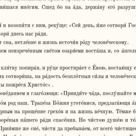
и́шася мно́гим. Сшед бо на а́да, держа́ву его́ разруши́,
ри́ днесь нас ра́ди.

от сна, нетле́ние и жизнь источи́в ро́ду челове́ческому.

м неизрече́нным све́том озаря́еми воста́ша и, со а́нгелы
ля́тву попира́я, и ру́це простира́ет с Е́вою, востаю́щу ему
к сотвори́ша, на ра́дость безпло́тныя си́лы и челове́ческа
ны пожре́ся Христо́с» .

ве́данием и глаго́лющи: «Прииди́те ча́да, послу́шайте ме
е́рным на проще́ние грехо́в и на жизнь ве́чную. Те́мже бра
ре́ныя на́шего ра́ди спасе́ния. Но чи́стою душе́ю и те́л
Прии́мше же сие́, чи́сти да пребыва́ем, от всего́ чи́стяще