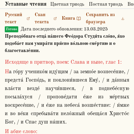
Уставные чтения
Цветная триодь
Постная триодь
Вн
Русский
Скан
Сохранить из
Книга
текст
текста
браузера
Дата последнего обновления:
13.03.2025
Готово
Преподо́бнаго отца́ на́шего Фео́дора Студи́та сло́во, я́ко
подоба́ет нам умира́ти при́сно во́льною сме́ртию и о
благоставле́нии.
Исходяще в притвор, поем: Слава и ныне, глас 1:
На го́ру ученико́м иду́щим / за земно́е вознесе́ние, / 
предста́ Госпо́дь, и поклони́вшеся Ему́, / и да́нныя 
вла́сти везде́ научи́вшеся, / в поднебе́сную 
посыла́хуся / пропове́дати е́же из ме́ртвых 
воскресе́ние, / и е́же на небеса́ возше́ствие: / и́мже 
и во ве́ки спребыва́ти нело́жный обеща́ся Христо́с 
Бог, / и Спас душ на́ших.
И абие слово: