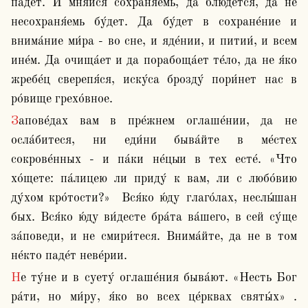
паде́т. И мня́йся сохраня́емь, да блюде́тся, да не 
несохраня́емь бу́дет. Да бу́дет в сохране́ние и 
внима́ние ми́ра - во сне, и яде́нии, и питии́, и всем 
ине́м. Да очища́ет и да порабоща́ет те́ло, да не я́ко 
жребе́ц сверепя́ся, иску́са брозду́ пори́нет нас в 
ро́вище грехо́вное. 
Запове́дах вам в пре́жнем оглаше́нии, да не 
осла́битеся, ни еди́ни быва́йте в ме́стех 
сокрове́нных - и па́ки не́цыи в тех есте́. «Что 
хо́щете: па́лицею ли приду́ к вам, ли с любо́вию 
ду́хом кро́тости?»  Вся́ко ю́ду глаго́лах, неслы́шан 
бых. Вся́ко ю́ду ви́десте бра́та ва́шего, в сей су́ще 
за́поведи, и не смири́теся. Внима́йте, да не в том 
не́кто паде́т неве́рии.
Не ту́не и в суету́ оглаше́ния быва́ют. «Несть Бог 
ра́ти, но ми́ру, я́ко во всех це́рквах святы́х» . 