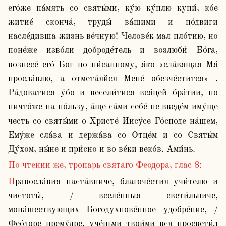
его́же па́мять со святы́ми, ку́ю ку́плю купи́, ко́е 
житие́ сконча́, труды́ ва́шими и по́двиги 
насле́дивша жизнь ве́чную! Челове́к мал пло́тию, но 
поне́же изво́ли доброде́тель и возлюби́ Бо́га, 
вознесе́ его́ Бог по пи́санному, я́ко «сла́вящая Мя́  
просла́влю, а отмета́яйся Мене́ обезче́стится» . 
Ра́доватися у́бо и весели́тися вся́цей бра́тии, но 
ничто́же на по́льзу, а́ще са́ми себе́ не введе́м иму́ще 
честь со святы́ми о Христе́ Иису́се Го́споде на́шем, 
Ему́же сла́ва и держа́ва со Отце́м и со Святы́м 
Ду́хом, ны́не и при́сно и во ве́ки веко́в. Ами́нь.
По чтении же, тропарь святаго Феодора, глас 8:
Правосла́вия наста́вниче, благоче́стия учи́телю и 
чистоты́, / вселе́нныя свети́льниче, 
мона́шествующих Богодухнове́нное удобре́ние, / 
Фео́доре прему́дре, уче́ньми твои́ми вся просвети́л 