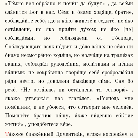
«Те́мже вся обра́зно и почи́н да бу́дут» , да все́ми 
сла́вится Бог в нас. Се́мо и о́вамо ходя́ще, бра́тие, 
соблюда́йте себе́, где и ка́ко живете́ и седите́: не я́ко 
оста́влени, но я́ко прия́ти ду́хом; не я́ко [не] 
соблюда́еми, но соблюда́еми от Го́спода, 
Соблюда́ющаго всяк по́двиг и де́ло ва́ше; не се́мо ни 
о́намо несмотре́нно ходя́ще, но молча́ще на трапе́зах 
ва́ших, соблюда́я рукодея́ния, моли́твами и пе́нии 
ва́шими; не сокро́вища творя́ще себе́ сребролю́бия 
ра́ди не́что, но дово́льни быва́юще си́ми. Сам бо 
рече́: «Не оста́влю, ни оста́влена тя сотворю́» , 
я́коже утвержа́я нас глаго́лет. «Госпо́дь мне 
помо́щник, и не убою́ся, что сотвори́т мне челове́к. 
Помяни́те бра́тию на́шу, и́хже ви́девше сбы́тие 
жития́» , уподо́битеся ве́ре.
Та́коже блаже́нный Доментиа́н, его́же воспева́ем и 