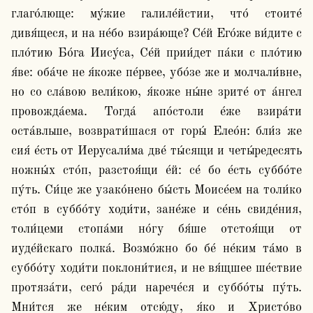
глаго́люще: му́жие галиле́йстии, что́ стоите́ 
дивя́щеся, и на не́бо взира́юще? Се́й Его́же ви́дите с 
пло́тию Бо́га Иису́са, Се́й прии́дет па́ки с пло́тию 
я́ве: оба́че не я́коже пе́рвее, убо́зе же и молчали́вне, 
но со сла́вою вели́кою, я́коже ны́не зрите́ от а́нгел 
провожда́ема. Тогда́ апо́столи е́же взира́ти 
оста́вльше, возврати́шася от горы́ Елео́н: бли́з же 
сия́ е́сть от Иерусали́ма две́ ты́сящи и четы́редесять 
ножны́х сто́п, разстоя́щи е́й: се́ бо е́сть суббо́те 
пу́ть. Си́це же узако́нено бы́сть Моисе́ем на толи́ко 
сто́п в суббо́ту ходи́ти, зане́же и се́нь свиде́ния, 
толи́цеми стопа́ми но́гу бя́ше отстоя́щи от 
иуде́йскаго полка́. Возмо́жно бо бе́ не́ким та́мо в 
суббо́ту ходи́ти поклони́тися, и не вя́щшее ше́ствие 
протяза́ти, сего́ ра́ди нарече́ся и суббо́ты пу́ть. 
Мни́тся же не́ким отсю́ду, я́ко и Христо́во 