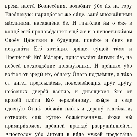
вре́мя наста́ Вознесе́ния, возво́дит у́бо и́х на го́ру 
Елео́нскую: нарица́ется же си́це, зане́ мно́жайшими 
ма́слинами насажде́на бе́. И глаго́лав и́м о е́же в 
конце́ сего́ пропове́дания: еще́ же и о непостижи́мом 
Свое́м Ца́рствии в бу́дущем, поне́же и о́нех не 
искуша́ти Его́ хотя́щих зря́ще, су́щей та́мо и 
Пречи́стей Его́ Ма́тери, приставля́ет а́нгелы и́м, на 
небеса́ восхожде́ние показу́ющыя. И зря́щым у́бо 
взя́тся от среды́ и́х, о́блаку О́наго подъи́мшу, и та́ко 
от а́нгел предсыла́емь, повелева́ющих дру́г дру́гу 
небе́сных двере́й взя́тие, и дивя́щихся е́же от 
крове́й пло́ти Его́ червле́нному, взы́де и се́де 
одесну́ю Отца́, обожи́в пло́ть и дерзну́ глаго́лати, 
сотвори́в сию́ ку́пно боже́ственную, е́юже мы́ 
примири́хомся, дре́вней вражде́ разруши́вшейся. 
Апо́столом у́бо а́нгели в ви́де муже́й предста́ша 