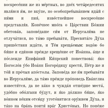
воскресе́нии же из ме́ртвых, во дне́х четы́редесятих 
явля́яся и́м, не вку́пе, но особопребыва́нием яды́й с 
ни́ми и пия́, изве́стнейшее воскресе́ние 
представля́я. Коне́чнее мно́га о Ца́рствии Бо́жии 
обетова́в, запове́даше си́м от Иерусали́ма не 
отлуча́тися, но та́мо пребыва́ти, Пресвята́го Ду́ха 
прише́ствия жда́ти, и Те́м креща́емым: водо́ю бо 
бя́ше и еди́ною пре́жде креще́ние от Иоа́нна, а́ще и 
по́слежде Епифа́ний Ки́прский повествова́: я́ко 
Богосло́в у́бо Иоа́нн Богоро́дицу крести́, Пе́тр же и 
то́й и про́чыя апо́столы. Запове́да же и́м пребыва́ти 
во Иерусали́ме, да та́мо пре́жде про́поведь Ева́нглиа 
извести́тся, да не ка́ко в чужда́я отше́дше места́, 
удо́бно обо́лгани бу́дут, и я́ко до́лжно бя́ше, я́ко 
во́ином не́ким отсю́ду угото́витися ору́жием Ду́ха, и 
та́ко на бра́нь поити́ вра́г Христо́вых. Но поне́же 