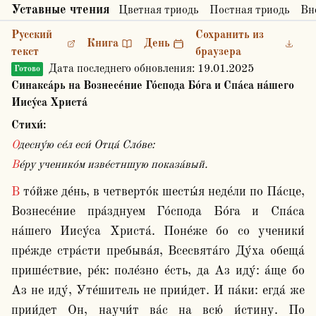
Уставные чтения
Цветная триодь
Постная триодь
Вн
Русский
Сохранить из
Книга
День
текст
браузера
Дата последнего обновления:
19.01.2025
Готово
Синакса́рь на Вознесе́ние Го́спода Бо́га и Спа́са на́шего
Иису́са Христа́
Стихи́:
Одесну́ю се́л еси́ Отца́ Сло́ве:
Ве́ру ученико́м изве́стншую показа́вый.
В то́йже де́нь, в четверто́к шесты́я неде́ли по Па́сце, 
Вознесе́ние пра́зднуем Го́спода Бо́га и Спа́са 
на́шего Иису́са Христа́. Поне́же бо со ученики́ 
пре́жде стра́сти пребыва́я, Всесвята́го Ду́ха обеща́ 
прише́ствие, ре́к: поле́зно е́сть, да Аз иду́: а́ще бо 
Аз не иду́, Уте́шитель не прии́дет. И па́ки: егда́ же 
прии́дет Он, научи́т ва́с на всю́ и́стину. По 